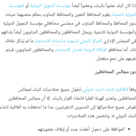
ذا كان البلد عضواً بالبنك، وعضواً أيضاً
بمؤسسة التمويل الدولية
أو
المؤسسة
لدولية للتنمية،
يقوم المحافظ المُعين والمحافظ المناوب بحكم منصبهما حينئذ
دور المحافظ والمحافظ المناوب في مجلسي محافظي مؤسسة التمويل الدولية
المؤسسة الدولية للتنمية. ويمثل المحافظون والمحافظون المناوبون أيضاً بلدانهم
ي المجلس الإداري
للمركز الدولي لتسوية منازعات الاستثمار
ما لم يُذكر خلاف
لك. أما محافظو
الوكالة الدولية لضمان الاستثمار
والمحافظون المناوبون، فيتم
عينهم على نحوٍ منفصل.
ور مجالس المحافظين
فقاً
لاتفاقية إنشاء البنك الدولي
، تُخوّل جميع صلاحيات البنك لمجالس
لمحافظين، وتُعتبر الهيئة العليا لاتخاذ القرار بالبنك. إلا أن مجالس المحافظين
فوض جميع صلاحياتها إلى المديرين التنفيذيين، عدا ما احتفظت به اتفاقية إنشاء
لبنك الدولي له. وتتضمن هذه الصلاحيات:
الموافقة على دخول أعضاء جدد أو إيقاف عضويتهم