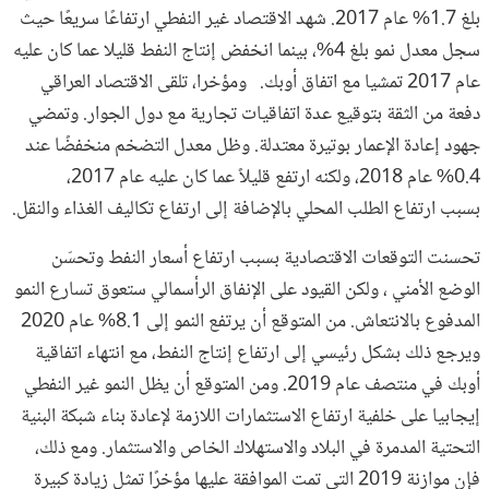
بلغ 1.7% عام 2017. شهد الاقتصاد غير النفطي ارتفاعًا سريعًا حيث
سجل معدل نمو بلغ 4%، بينما انخفض إنتاج النفط قليلا عما كان عليه
عام 2017 تمشيا مع اتفاق أوبك. ومؤخرا، تلقى الاقتصاد العراقي
دفعة من الثقة بتوقيع عدة اتفاقيات تجارية مع دول الجوار. وتمضي
جهود إعادة الإعمار بوتيرة معتدلة. وظل معدل التضخم منخفضًا عند
0.4% عام 2018، ولكنه ارتفع قليلاً عما كان عليه عام 2017،
بسبب ارتفاع الطلب المحلي بالإضافة إلى ارتفاع تكاليف الغذاء والنقل.
تحسنت التوقعات الاقتصادية بسبب ارتفاع أسعار النفط وتحسّن
الوضع الأمني ​​، ولكن القيود على الإنفاق الرأسمالي ستعوق تسارع النمو
المدفوع بالانتعاش. من المتوقع أن يرتفع النمو إلى 8.1% عام 2020
ويرجع ذلك بشكل رئيسي إلى ارتفاع إنتاج النفط، مع انتهاء اتفاقية
أوبك في منتصف عام 2019. ومن المتوقع أن يظل النمو غير النفطي
إيجابيا على خلفية ارتفاع الاستثمارات اللازمة لإعادة بناء شبكة البنية
التحتية المدمرة في البلاد والاستهلاك الخاص والاستثمار. ومع ذلك،
فإن موازنة 2019 التي تمت الموافقة عليها مؤخرًا تمثل زيادة كبيرة