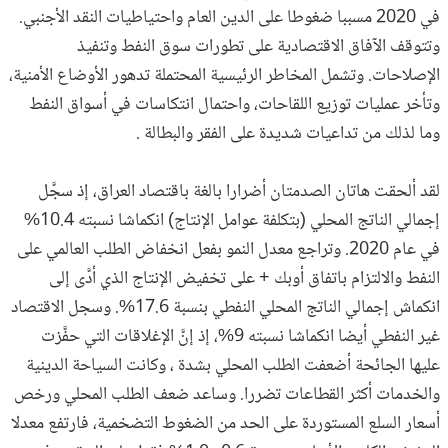
في 2020 مسببا ضغوطا على الدين العام واحتياطيات النقد الأجنبي.
وتتوقف الآفاق الاقتصادية على تطورات سوق النفط وتنفيذ
الإصلاحات. وتشمل المخاطر الرئيسية المحتملة تدهور الأوضاع الأمنية،
وتأخر عمليات توزيع اللقاحات، واحتمال انتكاسات في أسواق النفط
وما لذلك من تداعيات شديدة على الفقر والبطالة .
لقد ألحقت هاتان الصدمتان أضرارا بالغة باقتصاد العراق، إذ سجَّل
إجمالي الناتج المحلي (بتكلفة عوامل الإنتاج) انكماشا نسبته 10.4%
في عام 2020. وتراجع معدل النمو بفعل انخفاض الطلب العالمي على
النفط والالتزام باتفاق أوبك + على تخفيض الإنتاج الذي أدَّى إلى
انكماش إجمالي الناتج المحلي النفطي بنسبة 17.6%. وسجل الاقتصاد
غير النفطي أيضا انكماشا نسبته 9%، إذ إنَّ الإغلاقات التي حفَّزت
عليها الجائحة أضعفت الطلب المحلي بشدة ، وكانت السياحة الدينية
والخدمات أكثر القطاعات تضررا. وساعد ضعف الطلب المحلي ورخص
أسعار السلع المستوردة على الحد من الضغوط التضخمية، فارتفع معدلا