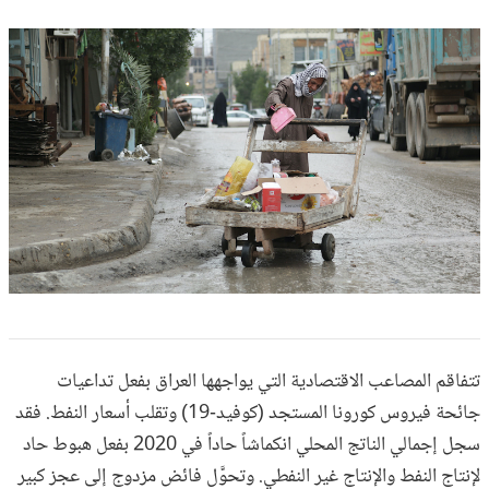
تتفاقم المصاعب الاقتصادية التي يواجهها العراق بفعل تداعيات
جائحة فيروس كورونا المستجد (كوفيد-19) وتقلب أسعار النفط. فقد
سجل إجمالي الناتج المحلي انكماشاً حاداً في 2020 بفعل هبوط حاد
لإنتاج النفط والإنتاج غير النفطي. وتحوَّل فائض مزدوج إلى عجز كبير