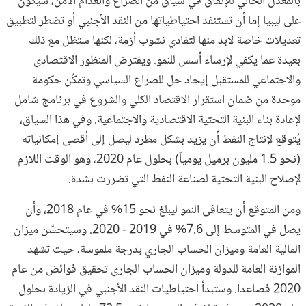
بالمعدل الحالي للإنفاق في سياق من الصراع وانعدام الأمن، سيكون
على ليبيا إما أن تستنفد احتياطياتها من النقد الأجنبي أو تضطر لتطبيق
تعديلات خاصة لابد منها لتفادي نشوب أزمة، لكنها ستظل مع ذلك
بعيدة عما يكفي لإرساء أسس للنمو. ويفترض المنظور الاقتصادي
والاجتماعي للمستقبل إيجاد حل للصراع السياسي وتمكُن حكومة
موحدة من ضمان استقرار الاقتصاد الكلي والشروع في برنامج شامل
لإعادة بناء البنية التحتية الاقتصادية والاجتماعية. وفي هذا السياق،
يُتوقع لإنتاج النفط أن يزيد بشكل مطرد ليصل إلى أقصى إمكانياته
(نحو 1.5 مليون برميل يومياً) بحلول عام 2020، وهو الوقت اللازم
لإصلاح البنية التحتية لصناعة النفط التي تضررت بشدة.
ومن المتوقع أن يتعافى النمو ليبلغ نحو 15% في عام 2018، وأن
يصل في المتوسط إلى 7.6% في 2019 - 2020. وسيتحسَّن ميزان
المالية العامة وميزان الحساب الجاري بدرجة ملموسة، حيث تشهد
الموازنة العامة للدولة وميزان الحساب الجاري تحقيق فوائض من عام
2020 فصاعدا. وستبدأ احتياطيات النقد الأجنبي في الزيادة بحلول