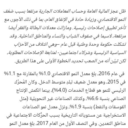
ظل عجز المالية العامة وحساب المعاملات الجارية مرتفعا بسبب ضعْف
النمو الاقتصادي، وزيادة حادة في الإنفاق العام، بما في ذلك الأجور، مع
تأخر تطبيق إصلاحات رئيسية. ومازالت معدلات البطالة والفقر أيضا
مرتفعة، لاسيما في صفوف الشباب والنساء والمناطق الداخلية. وقد
تشكلت حكومة وحدة وطنية قبل عام –وهي ائتلاف من الأحزاب
السياسية الرئيسية وشركاء اجتماعيين- لمتابعة الإصلاحات المطلوبة،
لكن تبيَّن أنه من الصعب تحديد الخطوة الأولى على هذا الطريق.
في عام 2016، بلغ معدل النمو الاقتصادي 1.0% بالمقارنة مع 1.1%
في 2015، وهو معدل ضعيف لبلدِ متوسط الدخل. وكان المُحرِّك
الرئيسي للنمو هو قطاع الخدمات (4.0%)، بينما انكمش الإنتاج
الصناعي بنسبة 6.6%، وكذلك الصناعات غير التحويلية (مثل
الفوسفات والنفط) بنسبة 1.9%، ونزل معدل نمو الصناعات
الاستخراجية عن مستوياته التاريخية بسبب الحرُّكات الاجتماعية في
مناطق التعدين. وفي النصف الأول من العام 2017، بلغ معدل النمو