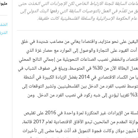
i
عات السابقة للجنة الارتباط الخاص، لكن الإجراءات التي اتخذت حتى
مليون
d
َق من تقدُّم في العمل بالتوصيات السابقة التي رفعها البنك الدولي إلى
e
عام الحكومة الإسرائيلية والسلطة الفلسطينية كانت طفيفة.
o
الضفة
الشرق
اليقين على نحو متزايد، واقتصادا يعاني من مصاعب شديدة في خلق
أدت القيود على التجارة والوصول إلى الموارد مع حصار غزة الذي
اقتصاد، وانخفض نصيب الصناعات التحويلية من إجمالي الناتج المحلي
بمقدار النصف في السنوات الخمس والعشرين الماضية. ويقترب معدل البطالة الآن من 30% في المتوسط، ويبلغ في صفوف الشباب في
غزة مثلي هذا المستوى. وعلى الرغم من أن عام 2016 شهد تعافيا من الكساد الاقتصادي في 2014 بفضل الزيادة الكبيرة في أنشطة
 متوسط نصيب الفرد من الدخل بين الفلسطينيين. وتشير التوقعات إلى
أن نمو إجمالي الناتج المحلي في المرحلة المقبلة سيحوم حول 3.3% تقريبا ليؤدي إلى شبه ركود في نصيب الفرد من الدخل. ومن
مازال وضع المالية العامة مصدر خطر على الاقتصاد. وساعدت سلسلة من الإيرادات غير المتكررة لمرة واحدة في 2016 على تقليص
حجم عجز الموازنة العامة. ولكن مع التناقص المستمر في دعم الموازنة المقدم من المانحين، تبدو الآفاق الاقتصادية لعام 2017 قاتمة،
ويتوقع البنك الدولي فجوة تمويل قياسية كبيرة قدرها نحو 800 مليون دولار. وكانت فجوة التمويل قد أدَّت فيما مضى إلى تأخيرات