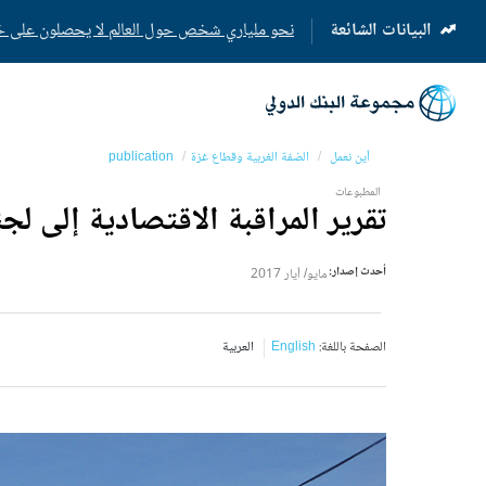
البيانات الشائعة
نحو ملياري شخص حول العالم لا يحصلون على خدم
(opens
in
a
new
tab)
أين نعمل
الضفة الغربية وقطاع غزة
publication
المطبوعات
تقرير المراقبة الاقتصادية إلى لجنة الارتبا
أحدث إصدار:
مايو/ أيار 2017
الصفحة باللغة:
English
العربية