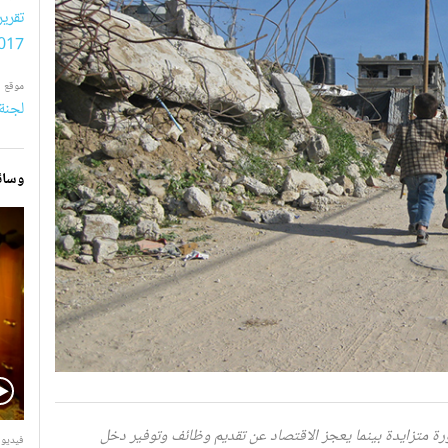
تقرير
017
موقع
لجنة 
وسائ
V
متزايدة بينما يعجز الاقتصاد عن تقديم وظائف وتوفير دخل
فيديو