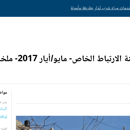
ات مياه شرب تُدار بطريقة مأمونة
ط الخاص- مايو/أيار 2017- ملخص تنفيذي
مواض
بيان 
البن
لوقف
تقرير-