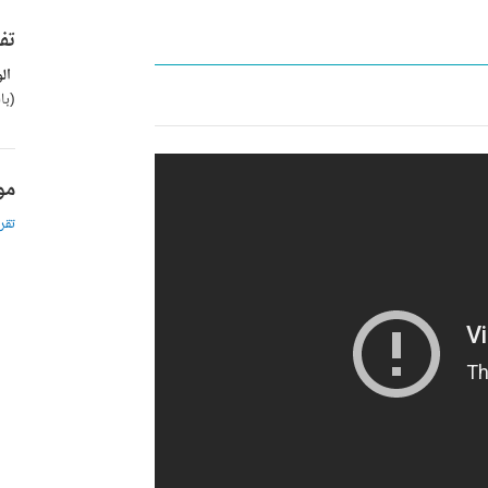
تف
ال
(با
مو
تقرير عن