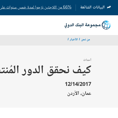
البيانات الشائعة
66% من اللاجئين نزحوا لمدة خمس سنوات على الأقل
(opens
in
a
new
tab)
من نحن
الأخبار
أحداث
كيف نحقق الدور المُنت
12/14/2017
عمان، الأردن