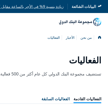
البيانات الشائعة
زيادة بنسبة 9% في الأجر بالساعة مقابل كل عام إضافي من التعليم المدرسي
(opens
(opens
in
in
a
a
new
new
tab)
tab)
الصفحة
من نحن
الأخبار
الفعاليات
الرئيسية
الفعاليات
تستضيف مجموعة البنك الدولي كل عام أكثر من 500 فعالية ومؤتمر ولقاء حواري وورشة عمل في جميع أنحاء العالم. تابعونا الآن وشاركونا في المناقشة.
الفعاليات القادمة
الفعاليات السابقة