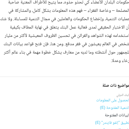
كومات البلدان الأعضاء كي تحذو حذوه، مما يتيح للأطراف المعنية صاحبة
لمصلحة – وخاصة الفقراء – فهم هذه المعلومات بشكل كامل، والمشاركة في
مليات التنمية، وإخضاع الحكومات والعاملين في مجال التنمية للمساءلة. ولا شك
ن الاختبار الحقيقي لمدى فعالية عمل البنك يتعلق في نهاية المطاف بكيفية
ستخدامه لهذه الشواهد والقرائن في تحسين الظروف المعيشية لأكثر من مليار
خص في العالم يعيشون في فقر مدقع. ومن هنا، فإن فتح قواعد بيانات البنك
لجمهور حول أنشطته وما لديه من معارف يشكل خطوة مهمة في بناء عالم أكثر
خاء وعدلا.
واضيع ذات صلة
لبنك الدولي
لحصول على المعلومات
لتنمية المفتوحة (E)
لبيانات المفتوحة
طبيق "إنفو فايندر" (E)