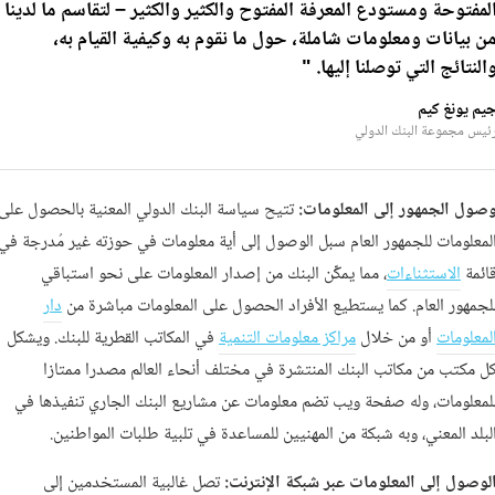
لمفتوحة ومستودع المعرفة المفتوح والكثير والكثير – لتقاسم ما لدينا
ن بيانات ومعلومات شاملة، حول ما نقوم به وكيفية القيام به،
النتائج التي توصلنا إليها. "
يم يونغ كيم
ئيس مجموعة البنك الدولي
صول الجمهور إلى المعلومات:
تتيح سياسة البنك الدولي المعنية بالحصول على
لمعلومات للجمهور العام سبل الوصول إلى أية معلومات في حوزته غير مُدرجة في
ائمة
الاستثناءات
، مما يمكِّن البنك من إصدار المعلومات على نحو استباقي
لجمهور العام. كما يستطيع الأفراد الحصول على المعلومات مباشرة من
دار
لمعلومات
أو من خلال
مراكز معلومات التنمية
في المكاتب القطرية للبنك. ويشكل
ل مكتب من مكاتب البنك المنتشرة في مختلف أنحاء العالم مصدرا ممتازا
لمعلومات، وله صفحة ويب تضم معلومات عن مشاريع البنك الجاري تنفيذها في
لبلد المعني، وبه شبكة من المهنيين للمساعدة في تلبية طلبات المواطنين.
لوصول إلى المعلومات عبر شبكة الإنترنت:
تصل غالبية المستخدمين إلى