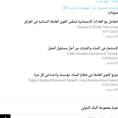
كتبة "إنفو شوب"
دمات الحصول على المعلومات العامة (E)
دونات
لتعامل مع العادات الاجتماعية لتمكين القوى العاملة النسائية في العراق
Soraya El-Khalil,Tala Ismai
03/11/202
ليقات
لاستثمار في النساء والفتيات من أجل مستقبل أفضل
Fadia Saadah,Sameera Al Tuwaijr
03/08/202
ليقات
نويع القوى العاملة في قطاع المياه: مؤسسة واحدة في كل مرة
Yogita Upadya Mumssen,Talajeh Livani,Kamila Anna Galez
03/07/202
ليقات
شرة مجموعة البنك الدولي