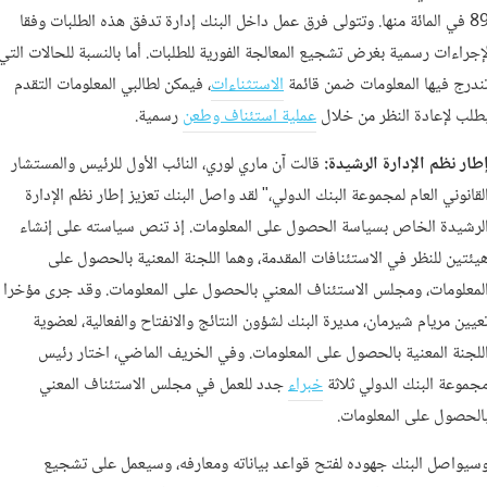
89 في المائة منها. وتتولى فرق عمل داخل البنك إدارة تدفق هذه الطلبات وفقا
إجراءات رسمية بغرض تشجيع المعالجة الفورية للطلبات. أما بالنسبة للحالات التي
ندرج فيها المعلومات ضمن قائمة
الاستثناءات
، فيمكن لطالبي المعلومات التقدم
طلب لإعادة النظر من خلال
عملية استئناف وطعن
رسمية.
طار نظم الإدارة الرشيدة:
قالت آن ماري لوري، النائب الأول للرئيس والمستشار
لقانوني العام لمجموعة البنك الدولي،" لقد واصل البنك تعزيز إطار نظم الإدارة
لرشيدة الخاص بسياسة الحصول على المعلومات. إذ تنص سياسته على إنشاء
يئتين للنظر في الاستئنافات المقدمة، وهما اللجنة المعنية بالحصول على
لمعلومات، ومجلس الاستئناف المعني بالحصول على المعلومات. وقد جرى مؤخرا
عيين مريام شيرمان، مديرة البنك لشؤون النتائج والانفتاح والفعالية، لعضوية
للجنة المعنية بالحصول على المعلومات. وفي الخريف الماضي، اختار رئيس
جموعة البنك الدولي ثلاثة
خبراء
جدد للعمل في مجلس الاستئناف المعني
الحصول على المعلومات.
سيواصل البنك جهوده لفتح قواعد بياناته ومعارفه، وسيعمل على تشجيع