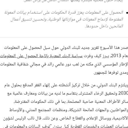
إيجاد حلول محلية مبتكرة يمكنها انتشال الناس من براثن الفقر.
الحصول على المعلومات يعزز قدرة الحكومات على استخدام بيانات المعونة
المفتوحة لإدماج المعونات في موازناتها الوطنية، وتحسين تنسيق أعمال
المانحين داخل حدودها.
در هذا الأسبوع تقرير جديد للبنك الدولي حول سبل الحصول على المعلومات
ام 2013، يبرز كيف وفرت
سياسة البنك المعنية بإتاحة الحصول على المعلومات
لإطار المؤسسي الذي مكنه من لعب دور عالمي رائد في مجالي شفافية المعلومات
مدى توفرها للجمهور.
يلتزم البنك الدولي، من خلال تركيز أنشطته على إنهاء الفقر المدقع بحلول عام
2030 وتحقيق الرخاء المشترك، بتقاسم ما لديه من بيانات ومعارف عالمية مع
ائر الأطراف المعنية صاحبة المصلحة، بما في ذلك الحكومات المقترضة،
المواطنين، والجهات المانحة الشريكة، ومنظمات المجتمع المدني، والأوساط
لأكاديمية، ووسائل الإعلام، والقطاع الخاص. وعن ذلك، قال نائب الرئيس لشؤون
ياسات العمليات والخدمات القطرية كيل بيترز، "توفير البيانات والمعلومات في