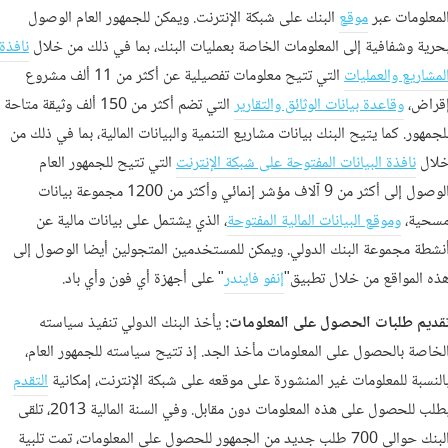
لمعلومات عبر
موقع
البنك على شبكة الإنترنت. ويمكن للجمهور العام الوصول
حرية وشفافية إلى المعلومات الخاصة بعمليات البنك، بما في ذلك من خلال
نافذة
لمشاريع والعمليات
التي تتيح معلومات تفصيلية عن أكثر من 11 ألف مشروع
قراض،
وقاعدة بيانات الوثائق والتقارير
التي تضم أكثر من 150 ألف وثيقة متاحة
لجمهور. كما يتيح البنك بيانات مشاريع التنمية والبيانات المالية، بما في ذلك من
لال
نافذة البيانات المفتوحة على شبكة الإنترنت
التي تتيح للجمهور العام
الوصول إلى أكثر من 9 آلاف مؤشر إنمائي وأكثر من 1200 مجموعة بيانات
سحية،
وموقع البيانات المالية المفتوحة
، الذي يشتمل على بيانات مالية عن
نشطة مجموعة البنك الدولي. ويمكن للمستخدمين المتجولين أيضا الوصول إلى
ذه المواقع من خلال تطبيق"
إنفو فايندر
" على أجهزة أي فون وأي باد.
قديم طلبات الحصول على المعلومات:
يأخذ البنك الدولي تنفيذ سياسته
لخاصة بالحصول على المعلومات مأخذ الجد. إذ تتيح سياسته للجمهور العام،
النسبة للمعلومات غير المنشورة على موقعه على شبكة الإنترنت، إمكانية
التقدم
بطلب للحصول على هذه المعلومات دون مقابل. وفي السنة المالية 2013، تلقى
البنك حوالي 700 طلب جديد من الجمهور للحصول على المعلومات، تمت تلبية