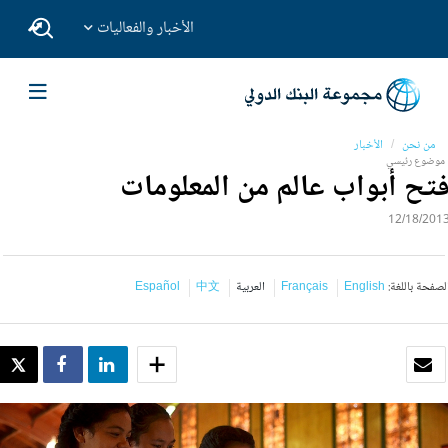
الأخبار والفعاليات
من نحن
الأخبار
موضوع رئيسي
تح أبواب عالم من المعلومات
12/18/201
لصفحة باللغة:
English
Français
العربية
中文
Español
بريد الكتروني
SHARE
SHARE
WEET