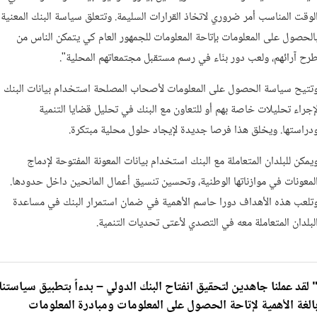
لوقت المناسب أمر ضروري لاتخاذ القرارات السليمة. وتتعلق سياسة البنك المعنية
الحصول على المعلومات بإتاحة المعلومات للجمهور العام كي يتمكن الناس من
رح آرائهم، ولعب دور بنّاء في رسم مستقبل مجتمعاتهم المحلية".
تتيح سياسة الحصول على المعلومات لأصحاب المصلحة استخدام بيانات البنك
إجراء تحليلات خاصة بهم أو للتعاون مع البنك في تحليل قضايا التنمية
دراستها. ويخلق هذا فرصا جديدة لإيجاد حلول محلية مبتكرة.
يمكن للبلدان المتعاملة مع البنك استخدام بيانات المعونة المفتوحة لإدماج
لمعونات في موازناتها الوطنية، وتحسين تنسيق أعمال المانحين داخل حدودها.
تلعب هذه الأهداف دورا حاسم الأهمية في ضمان استمرار البنك في مساعدة
لبلدان المتعاملة معه في التصدي لأعتى تحديات التنمية.
 لقد عملنا جاهدين لتحقيق انفتاح البنك الدولي – بدءاً بتطبيق سياستنا
الغة الأهمية لإتاحة الحصول على المعلومات ومبادرة المعلومات