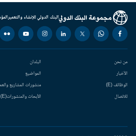
البنك الدولي للإنشاء والتعمير
المؤس
من نحن
البلدان
الأخبار
المواضيع
الوظائف (E)
منشورات المشاريع والعم
للاتصال
الأبحاث والمنشورات(E)