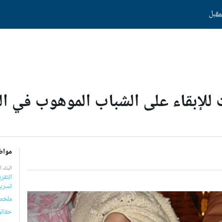
 للإبقاء على الشباب الموهوب في الب
مواض
البنك ا
التقر
تسريع
ملخص ا
حقائق 