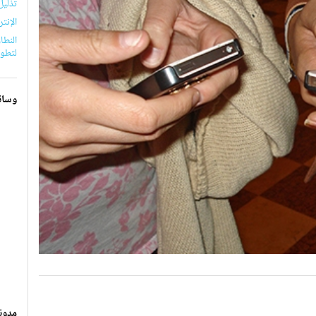
تذليل
الإنت
النطا
لتطوي
وسائ
مدون