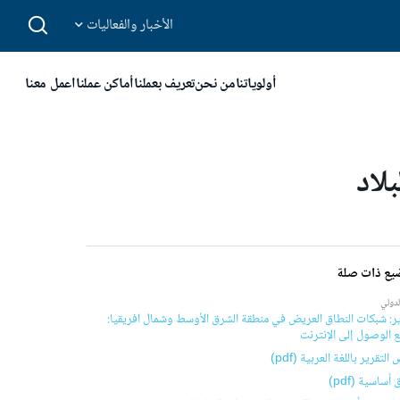
الأخبار والفعاليات
أولوياتنا
من نحن
تعريف بعملنا
أماكن عملنا
اعمل معنا
لاد
يع ذات صلة
لدولي
ير: شبكات النطاق العريض في منطقة الشرق الأوسط وشمال افريقيا:
 الوصول إلى الإنترنت
لتقرير باللغة العربية (pdf)
أساسية (pdf)