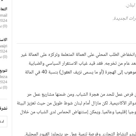
بنان.
التعا
smail
رات الجديدة.
2024
(0) تعليقات
الاست
ijri
2024
لة بين الشباب في لبنان إلى 34 في المائة وانخفاض الطلب المحلي على العمالة المتعلمة وتركزه على العمالة غير
(0) تعليقات
د عام من تخرجه. فقد قيد غياب الاستقرار السياسي والضبابية
تنويع
الاقتصادية من إمكانية العثور على فرصة عمل مما دفع الشباب الموهوب إلى الهجرة (أو ما يسمى نزيف العقول) بنسبة 40 في المائة
leza
2024
(0) تعليقات
لق فرص عمل للحد من هجرة الشباب. ومن ضمنها مشاريع عمل حر
ئر الأكاديمية. لكن مازال أمام لبنان شوط طويل من حيث تعزيز البيئة
نشرة 
ولوجيا إقليميا وعالميا. ويمكن إستنهاض الحماس لدى الشباب من خلال
لبدء النشاط التجاري وفرصة تنمية عمل حر يتجاوز القيود المحلية.