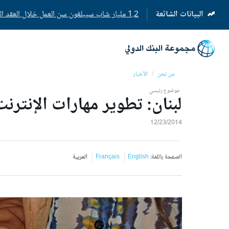
البيانات الشائعة
1.2 مليار شاب سيبلغون سن العمل خلال العقد المقبل
(opens
in
a
new
tab)
من نحن
الأخبار
موضوع رئيسي
لبنان: تطوير مهارات الإنترنت
12/23/2014
الصفحة باللغة:
English
Français
العربية