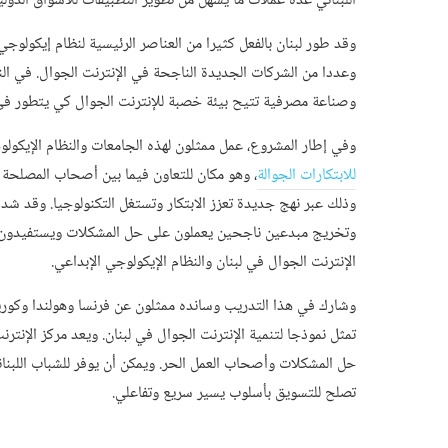
اللبناني عدة عملات ما يسهل من تطوير التطبيقات للأسواق الدول
وقد طور لبنان بالفعل كثيرا من العناصر الرئيسية لنظام إيكولو
وعددا من الشركات الجديدة الناجحة في الإنترنت الجوال. في الن
وصناعة مصرفية تتيح بيئة خصبة للإنترنت الجوال كي يتطور في أ
وفي إطار المشروع، عمل ممثلون لهذه الجامعات والنظام الإيكولو
للابتكارات الجوالة
، وهو مكان للتعاون فيما بين أصحاب المصلحة ه
وذلك عبر نهج جديدة تعزز الابتكار وتستغل التكنولوجيا. وقد شدد
وتخريج مبدعين ناجحين يعملون على حل المشكلات ويستفيدون من
الإنترنت الجوال في لبنان والنظام الإيكولوجي الإبداعي.
وشارك في هذا التدريب وسانده ممثلون عن فرنسا وهولندا وكوريا 
تمثل نموذجا لتنمية الإنترنت الجوال في لبنان. ويعد مركز الإن
حل المشكلات وأصحاب العمل الحر. ويمكن أن يوفر للشباب اللبناني
تصلح للتسويق بأسلوب يسير سريع وتفاعلي.