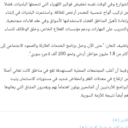
لشوارع وفي الوقت نفسه تخفيض فواتير الكهرباء التي تتحملها البلديات، فضلاً
ن تركيب ألواح شمسية كمصدر أرخص للطاقة. واستثمرت البلديات في إنشاء
إعادة تأهيل المناطق الفضاء لاستخدامها كأسواق وفي عقد لقاءات مجتمعية،
التدريب على المهارات، ودعم مؤسسات القطاع الخاص، وخلق الوظائف للنساء.
تضيف كنعان: "حتى الآن، وصل برنامج الخدمات الطارئة والصمود الاجتماعي إلى
ر من 1.8 مليون مواطن أردني ونحو 200 ألف لاجئ سوري".
فيما أن أغلب المجتمعات المحلية المستهدفة تقع في مناطق كانت تعاني أصلاً
ن ارتفاع في معدلات الفقر وانخفاض شديد في مستويات الاستثمار، يثبت
لبرنامج للأردنيين أن المانحين يولون اهتماماً بهم ويقدرون المشاق التي يعانوها
م أيضاً نتيجة للأزمة السورية.
لأردن ( e )
لشرق الأوسط وشمال أفريقيا ( e )