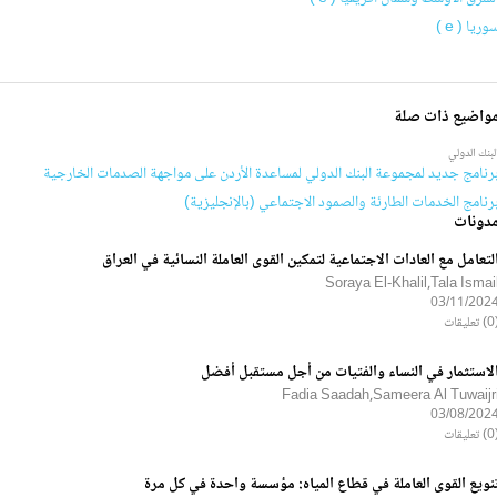
وريا ( e )
واضيع ذات صلة
لبنك الدولي
رنامج جديد لمجموعة البنك الدولي لمساعدة الأردن على مواجهة الصدمات الخارجية
رنامج الخدمات الطارئة والصمود الاجتماعي (بالإنجليزية)
دونات
لتعامل مع العادات الاجتماعية لتمكين القوى العاملة النسائية في العراق
Soraya El-Khalil,Tala Ismai
03/11/202
ليقات
لاستثمار في النساء والفتيات من أجل مستقبل أفضل
Fadia Saadah,Sameera Al Tuwaijr
03/08/202
ليقات
نويع القوى العاملة في قطاع المياه: مؤسسة واحدة في كل مرة