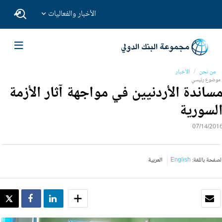
الأخبار والفعاليات
من نحن
الأخبار
موضوع رئيسي
ساندة الأردنيين في مواجهة آثار الأزمة
لسورية
07/14/201
لصفحة باللغة:
English
العربية
بريد الكتروني
SHARE
SHARE
WEET