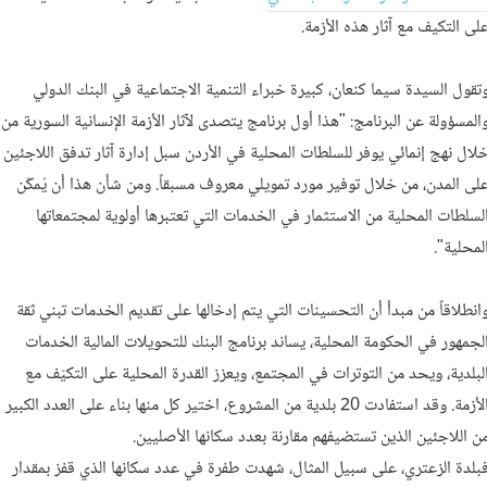
لى التكيف مع آثار هذه الأزمة.
تقول السيدة سيما كنعان، كبيرة خبراء التنمية الاجتماعية في البنك الدولي
المسؤولة عن البرنامج: "هذا أول برنامج يتصدى لآثار الأزمة الإنسانية السورية من
لال نهج إنمائي يوفر للسلطات المحلية في الأردن سبل إدارة آثار تدفق اللاجئين
لى المدن، من خلال توفير مورد تمويلي معروف مسبقاً. ومن شأن هذا أن يُمكّن
لسلطات المحلية من الاستثمار في الخدمات التي تعتبرها أولوية لمجتمعاتها
لمحلية".
انطلاقاً من مبدأ أن التحسينات التي يتم إدخالها على تقديم الخدمات تبني ثقة
لجمهور في الحكومة المحلية، يساند برنامج البنك للتحويلات المالية الخدمات
لبلدية، ويحد من التوترات في المجتمع، ويعزز القدرة المحلية على التكيّف مع
الأزمة. وقد استفادت 20 بلدية من المشروع، اختير كل منها بناء على العدد الكبير
ن اللاجئين الذين تستضيفهم مقارنة بعدد سكانها الأصليين.
بلدة الزعتري، على سبيل المثال، شهدت طفرة في عدد سكانها الذي قفز بمقدار