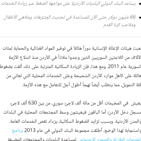
يساعد البنك الدولي البلديات الأردنية على مواجهة الضغط عبر زيادة الخدمات
66 مليون دولار حتى الآن للمساعدة في تحديث المتنزهات وملاهي الأطفال
وملاعب كرة القدم
عبت هيئات الإغاثة الإنسانية دوراً هائلاً في توفير المواد الغذائية والحماية لمئات
لآلاف من اللاجئين السوريين الذين وجدوا ملاذاً في الأردن منذ اندلاع الأزمة
السورية عام 2011. ومع هذا، فإن الزيادة السكانية المترتبة على ذلك ألقت بضغوط
ائلة على كاهل موارد الأردن الشحيحة وعلى الخدمات المحلية التي تعاني من
لة التمويل، مما يتطلب أيضاً نهجاً أطول أجل للتعامل مع هذه الأزمة.
يعيش في المخيمات أقل من مائة ألف لاجئ سوري، من بين 630 ألف لاجئ
سجل دخل الأردن؛ أما الباقون فيعيشون وسط المجتمعات المحلية في البلدات
المدن الأردنية. وبسبب تزايد الضغوط السكانية، يزداد نقص الخدمات العامة.
استجابة لهذا الوضع، أطلقت مجموعة البنك الدولي في عام 2013
برنامج
لخدمات الطارئة والصمود الاجتماعي
لمساعدة البلديات والمجتمعات المضيفة