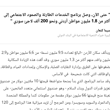
 حتى الآن، وصل برنامج الخدمات الطارئة والصمود الاجتماعي إلى
ثر من 1.8 مليون مواطن أردني ونحو 200 ألف لاجئ سوري "
يما كنعان
بيرة خبراء التنمية الاجتماعية في البنك الدولي
ويتألف سكان الأردن -البالغ تعداده 9.5 مليون نسمة- من 6.6 مليون مواطن و2.9
مليون وافد، منهم أكثر من 1.3 مليون سوري. وقد ألقت هذه الزيادة السكانية
ضغوطها على الطرق، وإدارة النفايات الصلبة، والإسكان، وإمدادات المياه، والطاقة،
الوظائف التي كانت شحيحة في الأساس.
وقد ساعد البرنامج، الذي بدأ بمنحة متواضعة قيمتها 10 ملايين دولار من صندو
عزيز قدرات الدول وبناء السلام - وهو صندوق استئماني متعدد المانحين- على
تعبئة منح قيمتها 66 مليون دولار مقدمة من حكومات كندا والمملكة المتحدة
والدانمرك والسويد وسويسرا. ومن المرجح أن تزيد ميزانية هذا البرنامج إلى 120
ليون دولار، وهو تقدير يستند إلى تعهدات المانحين الأخيرة.