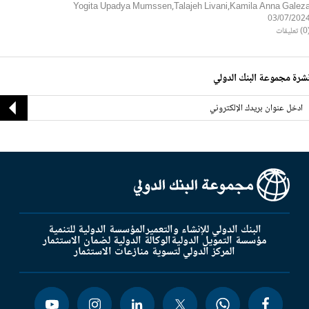
Yogita Upadya Mumssen,Talajeh Livani,Kamila Anna Galez
03/07/202
ليقات
شرة مجموعة البنك الدولي
البنك الدولي للإنشاء والتعمير
المؤسسة الدولية للتنمية
مؤسسة التمويل الدولية
الوكالة الدولية لضمان الاستثمار
المركز الدولي لتسوية منازعات الاستثمار