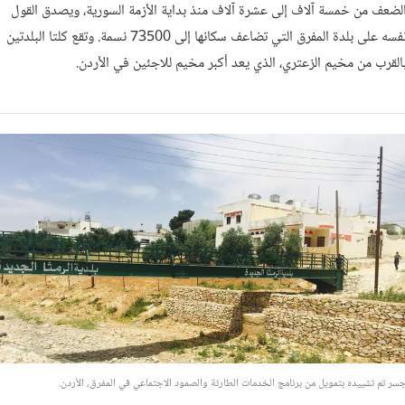
لضعف من خمسة آلاف إلى عشرة آلاف منذ بداية الأزمة السورية، ويصدق القول
نفسه على بلدة المفرق التي تضاعف سكانها إلى 73500 نسمة. وتقع كلتا البلدتين
القرب من مخيم الزعتري، الذي يعد أكبر مخيم للاجئين في الأردن.
سر تم تشييده بتمويل من برنامج الخدمات الطارئة والصمود الاجتماعي في المفرق، الأردن.