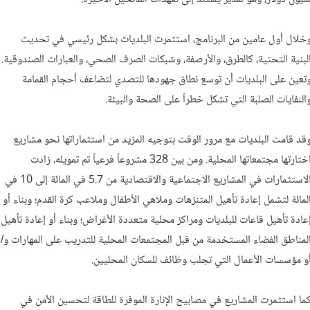
خلال أول عامين من البرنامج، استثمرت البلديات بشكل رئيسي في تحديث
لبنية التحتية، كالطرق، والأرصفة، وشبكات الصرف الصحي، والعبارات الصندوقية.
تعين على البلديات أن توسع نطاق جهودها للتصدي لتضاعف أحجام القمامة
النفايات الصلبة التي تشكل خطراً على الصحة والبيئة.
قد قامت البلديات مع مرور الوقت بتوجيه المزيد من استثماراتها نحو مشاريع
اختارتها مجتمعاتها المحلية. ومن بين 328 مشروعاً فرعياً تم تمويله، زادت
الاستثمارات في المشاريع الاجتماعية والاقتصادية من 5.7 في المائة إلى 10 في
لمائة لتشمل إعادة تأهيل المتنزهات وملاهي الأطفال وملاعب كرة القدم؛ وبناء أو
عادة تأهيل قاعات للبلديات ومراكز محلية متعددة الأغراض؛ وبناء أو إعادة تأهيل
لمناطق الفضاء المستخدمة من قبل المجتمعات المحلية للتدريب على المهارات و/
و مؤسسات الأعمال التي تجلب وظائف للسكان المحليين.
ما استثمرت المشاريع في مصابيح الإنارة الموفرة للطاقة لتحسين الأمن في