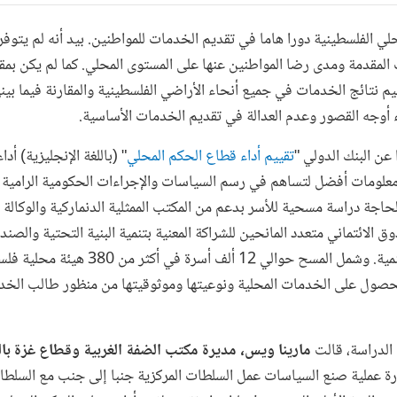
ي الفلسطينية دورا هاما في تقديم الخدمات للمواطنين. بيد أنه لم يتوف
 المقدمة ومدى رضا المواطنين عنها على المستوى المحلي. كما لم يكن ب
م نتائج الخدمات في جميع أنحاء الأراضي الفلسطينية والمقارنة فيما بين
ء أوجه القصور وعدم العدالة في تقديم الخدمات الأساسية.
ن البنك الدولي "
تقييم أداء قطاع الحكم المحلي
" (باللغة الإنجليزية) أدا
معلومات أفضل لتساهم في رسم السياسات والإجراءات الحكومية الرامية
اجة دراسة مسحية للأسر بدعم من المكتب الممثلية الدنماركية والوكالة الأ
الائتماني متعدد المانحين للشراكة المعنية بتنمية البنية التحتية والصند
الفلسطينية للإصلاح والتنمية. وشمل المسح حوالي
بالحصول على الخدمات المحلية ونوعيتها وموثوقيتها من منظور طالب الخ
لدراسة، قالت
مارينا ويس، مديرة مكتب الضفة الغربية وقطاع غزة بال
 عملية صنع السياسات عمل السلطات المركزية جنبا إلى جنب مع السلطا