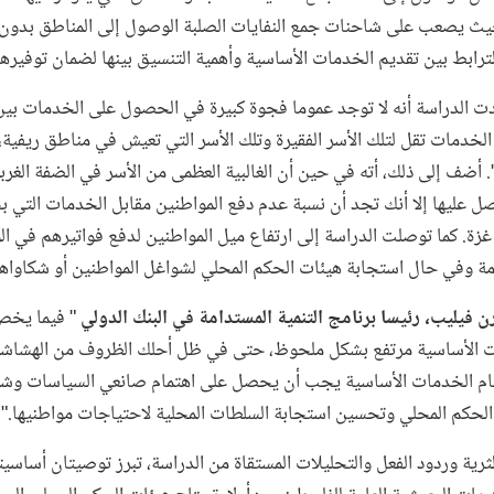
 حيث يصعب على شاحنات جمع النفايات الصلبة الوصول إلى المناطق بدون
رابط بين تقديم الخدمات الأساسية وأهمية التنسيق بينها لضمان توفيرها 
جدت الدراسة أنه لا توجد عموما فجوة كبيرة في الحصول على الخدمات بين
دمات تقل لتلك الأسر الفقيرة وتلك الأسر التي تعيش في مناطق ريفية، 
أضف إلى ذلك، أته في حين أن الغالبية العظمى من الأسر في الضفة الغربي
 عليها إلا أنك تجد أن نسبة عدم دفع المواطنين مقابل الخدمات التي ب
. كما توصلت الدراسة إلى ارتفاع ميل المواطنين لدفع فواتيرهم في ا
 وفي حال استجابة هيئات الحكم المحلي لشواغل المواطنين أو شكاواه
ن فيليب، رئيسا برنامج التنمية المستدامة في البنك الدولي
" فيما يخص 
 الأساسية مرتفع بشكل ملحوظ، حتى في ظل أحلك الظروف من الهشاشة 
ام الخدمات الأساسية يجب أن يحصل على اهتمام صانعي السياسات وشرك
لحكم المحلي وتحسين استجابة السلطات المحلية لاحتياجات مواطنيها."
الثرية وردود الفعل والتحليلات المستقاة من الدراسة، تبرز توصيتان أساس