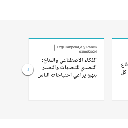
hmed Ali
Ezgi Canpolat,Aly Rahim
/05/2024
03/06/2024
الذكاء الاصطناعي والمناخ:
التلوث
طاع
التصدي للتحديات والتغيير
دروس م
 كل
بنهج يراعي احتياجات الناس