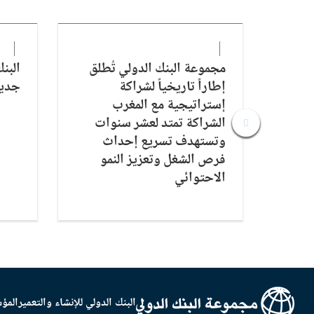
مجموعة البنك الدولي تُطلق
البن
إطاراً تاريخياً لشراكة
جديد
إستراتيجية مع المغرب
الشراكة تمتد لعشر سنوات
وتستهدف تسريع إحداث
فرص الشغل وتعزيز النمو
الاحتوائي
البنك الدولي للإنشاء والتعمير
المؤس