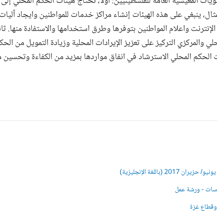
ات المعيشية العامة للفلسطينيين: أولا، تحتاج هيئات الحكم المحلي إلى 
مثال، ينبغي علی هذه الهيئات إنشاء مراكز خدمات للمواطنين وايجاد آليات
الإنترنت واعلام المواطنين بتوفرها وطرق استخدامها والاستفادة منها. ثا
لي والمركزي التركيز على تعزيز الإيرادات المحلية وزيادة التمويل من الحكو
لحكم المحلي الاسترشاد في انفاق مواردها بمزيد من الكفاءة وتحسين ممار
20 (باللغة الإنجليزية)
اسات - ورشة عمل
 وقطاع غزة