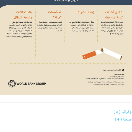
وكرانيا ( e )
لصحة ( e )