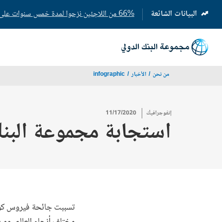
البيانات الشائعة
66% من اللاجئين نزحوا لمدة خمس سنوات على الأقل
(opens
in
a
new
tab)
من نحن
الأخبار
infographic
إنفوجرافيك
11/17/2020
استجابة مجموعة البنك
مختلف أنحاء العالم. وم