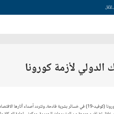
 الدولي لأزمة كورونا
تسببت جائحة فيروس كورونا (كوفيد-19) في خسائر بشرية فادحة، وتتردد أصداء آثارها
ن خلال تضافر مجموعة من المشروعات الجديدة، ومكوني إعادة الهيكلة وا