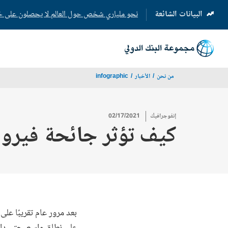
البيانات الشائعة
نحو ملياري شخص حول العالم لا يحصلون على خدم
(opens
in
a
new
tab)
من نحن
الأخبار
infographic
إنفوجرافيك
02/17/2021
كيف تؤثر جائحة فيروس
بعد مرور عام تقريبًا على 
على نطاق واسع، حتى داخل