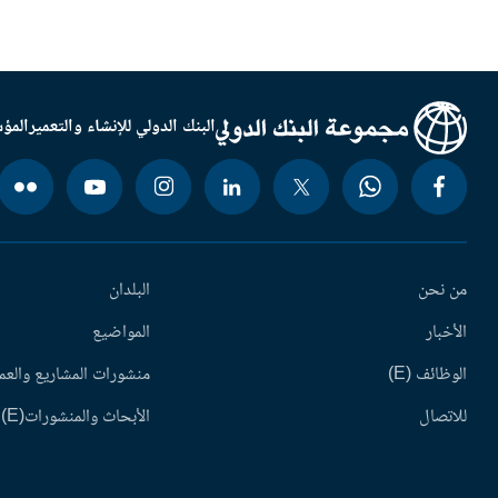
البنك الدولي للإنشاء والتعمير
المؤس
من نحن
البلدان
الأخبار
المواضيع
الوظائف (E)
منشورات المشاريع والعم
للاتصال
الأبحاث والمنشورات(E)