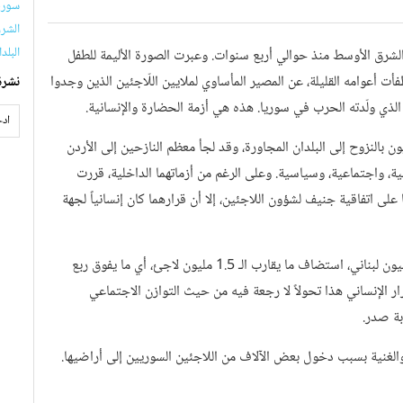
سوريا 
الشرق
البلد
الشرق الأوسط منذ حوالي أربع سنوات. وعبرت الصورة الأليمة للطفل
ت أعوامه القليلة، عن المصير المأساوي لملايين اللّاجئين الذين وجدوا
نشرة
 الذي ولّدته الحرب في سوريا. هذه هي أزمة الحضارة والإنسانية.
 بالنزوح إلى البلدان المجاورة، وقد لجأ معظم النازحين إلى الأردن
فية، واجتماعية، وسياسية. وعلى الرغم من أزماتهما الداخلية، قررت
على اتفاقية جنيف لشؤون اللاجئين، إلا أن قرارهما كان إنسانياً لجهة
لبنان، على سبيل المثال، البلد الذي لا يتجاوز عدد سكانه الـ 4.2 مليون لبناني، استضاف ما يقارب الـ 1.5 مليون لاجئ، أي ما يفوق ربع
ار الإنساني هذا تحولاً لا رجعة فيه من حيث التوازن الاجتماعي
ابة صدر.
الغنية بسبب دخول بعض الآلاف من اللاجئين السوريين إلى أراضيها.