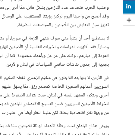
SHARE
وحشية الحرب فتصاعد عدد النازحين بشكل هائل، ممّا أدى إلى مضا
وقد أصبح من واجبنا اليوم تركيز رؤيتنا المستقبلية على الوسائل
تعزيز سبل التعايش بين اللّاجئين والمجتمعات المضيفة.
لا يستطيع أحد أن يتنبأ متى سوف تنتهي الأزمة في سوريا، أو مت
العودة إلى ديارهم ، وذلك على مراحل وبأعداد محدودة. كما أن الب
بجدِيّة إلى جدول نقاشات صانعي السياسات في لبنان والأردن.
في الأردن، لا يتواجد اللّاجئون في مخيّم الزعتري فقط- المخيم ا
السوريين أعمالهم الصغيرة الخاصة كمصدر رزق، ممّا يسهل عليهم 
أخرى. ويتكرر المشهد نفسه في لبنان، حيث تتزايد الضغوط على سو
انخراط اللّاجئين السوريين ضمن النسيج الاقتصادي للبلدين قد ي
من وجهة نظر اقتصادية بحتة. لكن علينا النظر أيضاً في اعتبارات أخر
ويبقى هذان البلدان تحت وطأة الأعداد الهائلة للاجئين، ممّا قد 
بإلغاء ما تم تحقيقه من إنجازات تنموية. لكنهما حتى الآن، لم يحصلا