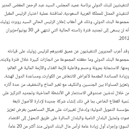
لتنفيذيين للبنك الدولي برئاسة عميد المجلس، السيد عبد الرحمن المفضى المدير
لتنفيذي الممثل للمملكة العربية السعودية، لمناقشة عملية اختيار الرئيس المقبل
مجموعة البنك الدولي، وذلك في أعقاب إعلان الرئيس الحالي السيد روبرت زوليك
أنه لن يسعى إلى تجديد فترة رئاسته الحالية التي تنتهي في 30 يونيو/حزيران
2012
قد أعرب المديرون التنفيذيون عن عميق تقديرهم للرئيس زوليك على قيادته
مجموعة البنك الدولي وما حققته المجموعة من انجازات كبيرة خلال فترة ولايته،
منها: الاستجابة بمرونة وحسم وفاعلية لأزمة الغذاء والأزمة المالية في العالم؛
زيادة المساندة المقدمة لأغراض الانتعاش من الكوارث، ومساعدة الدول الهشة،
تعزيز المساواة بين الجنسين، والتكيف مع تغير المناخ والتخفيف من حدة آثاره
ن خلال تدشين صندوقي الاستثمار في الأنشطة المناخية؛ وتجديد التركيز على
نمية القطاع الخاص، بما في ذلك إنشاء شركة جديدة لإدارة الأصول تابعة
مؤسسة التمويل الدولية؛ وإدخال تغييرات على هيكل المساهمين بغرض تعزيز
وت وتمثيل البلدان النامية والبلدان السائرة على طريق التحوّل إلى اقتصاد
السوق؛ وإجراء أول زيادة عامة لرأس مال البنك الدولي منذ أكثر من 20 عاماً؛