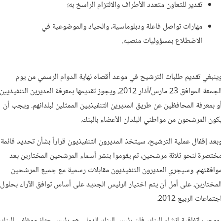
تقدير للتعاون متعدد الأطراف والالتزام الراسخ به؛
مهارات تواصل فاعلة ودبلوماسية، والحياد والموضوعية في
الاضطلاع بمسؤوليات منصبه.
ينبغي تقديم طلبات الترشيح في موعد أقصاه نهاية الدوام الرسمي من يوم
الجمعة الموافق 23 مارس/آذار 2012، ويجوز تقديمها بمعرفة المديرين التنفيذيين
و بمعرفة المحافظين عن طريق المديرين التنفيذيين الممثلين لبلدانهم. ويجب أن
كون المرشحون من مواطني البلدان الأعضاء بالبنك.
بعد إقفال عملية الترشيح، سيتخذ المديرون التنفيذيون قراراً بشأن تحديد قائمة
ختصرة لنحو ثلاثة مرشحين، ثم يقوموا بنشر أسماء المرشحين المختارين بعد
وافقتهم. وسيجري المديرون التنفيذيون مقابلات رسمية مع جميع المرشحين
لمختارين، على أمل أن يتم اختيار الرئيس الجديد على أساس توافق الآراء بحلول
جتماعات الربيع 2012.
موجب اتفاقية إنشاء البنك، فإن رئيس البنك الدولي هو رئيس جهاز موظفي البنك