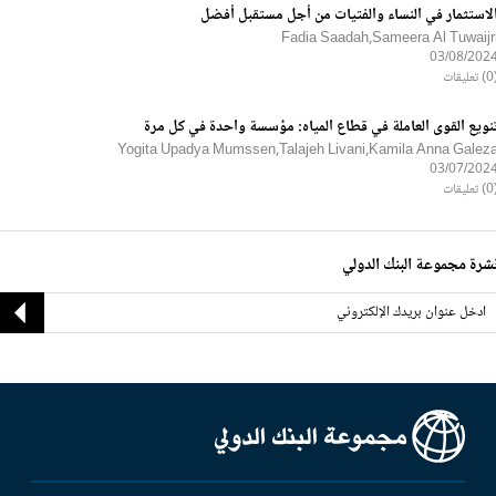
لاستثمار في النساء والفتيات من أجل مستقبل أفضل
Fadia Saadah,Sameera Al Tuwaijr
03/08/202
ليقات
نويع القوى العاملة في قطاع المياه: مؤسسة واحدة في كل مرة
Yogita Upadya Mumssen,Talajeh Livani,Kamila Anna Galez
03/07/202
ليقات
شرة مجموعة البنك الدولي