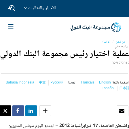
الأخبار والفعاليات
من نحن
الأخبار
بيان صحفي
ملية اختيار رئيس مجموعة البنك الدولي
02/17/201
لصفحة باللغة:
English
Français
العربية
Русский
中文
Bahasa Indonesia
Español
日本
بريد الكتروني
SHARE
SHARE
WEET
اشنطن العاصمة، 17 فبراير/شباط
2012
– اجتمع اليوم مجلس المديرين