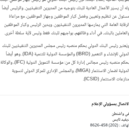
له أن يسيّر الأعمال العادية للبنك بتوجيه من المديرين التنفيذيين. والرئيس أيضاً
سئول عن تنظيم وتعيين وفصل كبار الموظفين وجهاز الموظفين، مع مراعاة
لرقابة العامة التي يمارسها المديرون التنفيذيون. ويدين الرئيس وكبار الموظفين
العاملين بالبنك، في أداء وظائفهم، بواجبهم للبنك فقط وليس لأية سلطة أخرى.
يُعتبر رئيس البنك الدولي بحكم منصبه رئيس مجلس المديرين التنفيذيين للبنك
الدولي للإنشاء و التعمير (IBRD) والمؤسسة الدولية للتنمية (IDA). وهو أيضاً
بحكم منصبه رئيس مجالس إدارة كل من: مؤسسة التمويل الدولية (IFC)، والوكالة
الدولية لضمان الاستثمار (MIGA)، والمجلس الإداري للمركز الدولي لتسوية
نازعات الاستثمار (ICSID).
لاتصال بمسؤولي الإعلام
ي واشنطن
يفيد ثايس
هاتف : (202) 458-8626