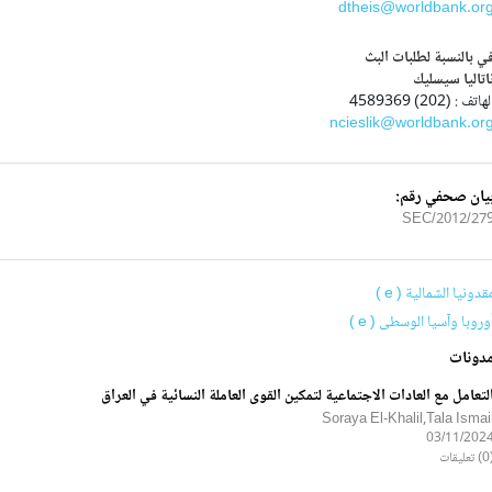
dtheis@worldbank.or
ي بالنسبة لطلبات البث
اتاليا سيسليك
لهاتف : (202) 4589369
ncieslik@worldbank.or
يان صحفي رقم:
2012/279/SE
قدونيا الشمالية ( e )
وروبا وآسيا الوسطى ( e )
دونات
لتعامل مع العادات الاجتماعية لتمكين القوى العاملة النسائية في العراق
Soraya El-Khalil,Tala Ismai
03/11/202
ليقات