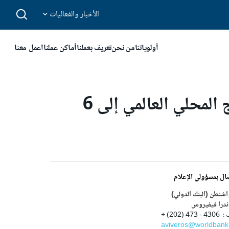
الأخبار والفعاليات
أولوياتنا
من نحن
تعريف بعملنا
أماكن عملنا
اعمل معنا
تقرير: تقليص العقبات أمام سلاسل التوريد قد يزيد إجمالي الناتج المحلي العالمي إلى 6
ال بمسؤولي الإعلام
شنطن (البنك الدولي)
ندرا فيفيروس
473 (202) +
aviveros@worldbank