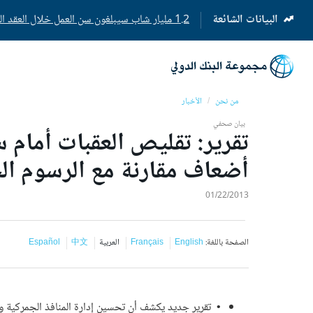
البيانات الشائعة
1.2 مليار شاب سيبلغون سن العمل خلال العقد المقبل
(opens
in
a
new
tab)
من نحن
الأخبار
بيان صحفي
أضعاف مقارنة مع الرسوم ال
01/22/2013
الصفحة باللغة:
English
Français
العربية
中文
Español
• تقرير جديد يكشف أن تحسين إدارة المنافذ الجمركية والب