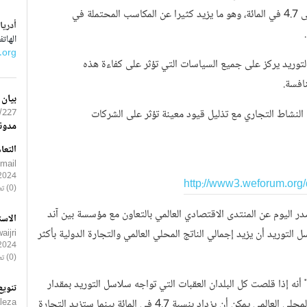
يمكن أن يزيد إجمالي الناتج المحلي العالمي بنسبة تصل إلى 4.7 في المائة، وهو ما يزيد كثيرا عن المكاسب المحتملة في
أدريا
الهاتف : 0315 817 
.org
توريد يركز على جميع السياسات التي تؤثر على كفاءة هذه
افسة.
بيان
نشاط التجاري مع تذليل قيود معينة تؤثر على الشركات
7/PREM
مدون
التعا
smail
2024
http://www3.weforum.or
(0) تعليقات
ر اليوم عن المنتدى الاقتصادي العالمي بالتعاون مع مؤسسة بين آند
الاست
التوريد أن يزيد إجمالي الناتج المحلي العالمي والتجارة الدولية بأكثر
ijri
2024
(0) تعليقات
 أنه إذا قلصت كل البلدان العقبات التي تواجه سلاسل التوريد بمقدار
تنويع
النصف لتقترب من أفضل الممارسات العالمية، فإن إجمالي الناتج المحلي العالمي يمكن أن يزداد بنسبة 4.7 في المائة بينما ستزيد التجارة
leza