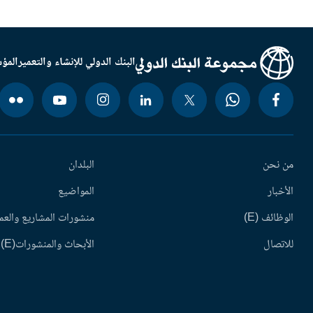
البنك الدولي للإنشاء والتعمير
المؤس
من نحن
البلدان
الأخبار
المواضيع
الوظائف (E)
منشورات المشاريع والعم
للاتصال
الأبحاث والمنشورات(E)