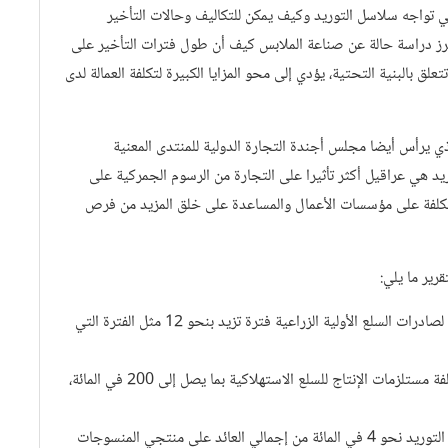
ي تواجه سلاسل التوريد وكيف يمكن للتكاليف وحالات التأخير
، تبرز دراسة حالة عن صناعة الملابس كيف أن طول فترات التأخير على
 بالبنية التحتية، يؤدي إلى محو المزايا الكبيرة لتكلفة العمالة لدى
الذي يرأس أيضا مجلس أجندة التجارة الدولية للمنتدى المعنية
يد هي عراقيل أكثر تأثيرا على التجارة من الرسوم الجمركية على
تكلفة على مؤسسات الأعمال والمساعدة على خلق المزيد من فرص
• في البرازيل، قد يستغرق الانتهاء من أوراق التخليص الجمركي لصادرات السلع الأولية الزراعية فترة تزيد بنحو 12 مثل الفترة التي
• يمكن أن يؤدي تردي جودة خدمات البنية التحتية إلى زيادة تكلفة مستلزمات الإنتاج للسلع الاستهلاكية بما يصل إلى 200 في المائة،
• في مدغشقر، يمكن أن تشكل تكلفة العقبات التي تواجه سلاسل التوريد نحو 4 في المائة من إجمالي العائد على منتجي المنسوجات