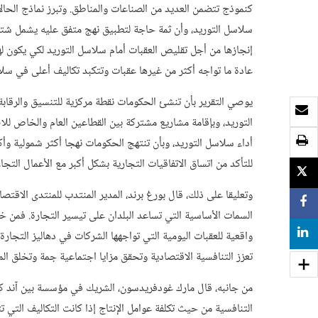
كنموذج تتضمن العديد من الصناعات والمناطق. وتبرز نماذج الحا
سلاسل التوريد، وأن ثمة حاجة لتطبيق نهج متفق عليه يشمل شتى
إنجازها من أجل تقليص العقبات أمام سلاسل التوريد لكي يكون له
عادة ما تواجه أكثر من غيرها عقبات وتتكبد تكاليف أعلى في سلا
يوصي التقرير بأن تنشئ الحكومات نقطة مركزية للتنسيق والرقابة 
بريد الكتروني
التوريد، وبإقامة مشاريع مشتركة بين القطاعين العام والخاص للا
طباعة
أداء سلاسل التوريد، وبأن تنتهج الحكومات نهجا أكثر شمولية وأك
للتأكد من اتساق الاتفاقيات التجارية بشكل أكبر مع الأعمال التجا
TWEET
وتعليقا على ذلك، قال بورغ برند، المدير المنتدب للمنتدى الاقتصا
SHARE
السمات الأساسية التي تساعد البلدان على تيسير التجارة. فمن 
SHARE
واقعية للعقبات اليومية التي تواجهها الشركات في دهاليز التجارة
تعزز التنافسية الاقتصادية وتحقق مزايا اجتماعية جمة وتخلق ال
من جانبه، قال مارك غودفريدسون، الشريك في مؤسسة بين آند كومب
التنافسية من حيث تكلفة عوامل الإنتاج إذا كانت التكاليف التي 