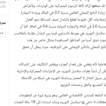
2024
 المزايا التي قد تحققها إزالة كافة الرسوم الجمركية على الواردات. ولأغراض
(0) تعليقات
المقارنة، فإن إلغاء كافة الرسوم الجمركية يمكن أن يؤدي فقط إلى زيادة الناتج المحلي العالمي بنسبة 0.7 في المائة، وزيادة التجارة
جموعة من الإصلاحات أقل طموحاً تقطع بالبلدان نصف المسافة نحو أفضل
نشرة 
الممارسات الإقليمية يمكن أن يزيد إجمالي الناتج المحلي العالمي بنسبة 2.6 في المائة والتجارة الدولية بنسبة 9.4 في المائة. كما أن
سلاسل التوريد هي موزعة بالتساوي فيما بين البلدان مقارنة بالمكاسب
ء وجنوب شرق آسيا من المناطق المستفيدة بشكل خاص من هذه
اتج المحلي بالتأثير الإيجابي على التوظيف حيث يمكن أن تخلق
فاعلية لأنه يقضي على إهدار الموارد ويقلص التكاليف على الشركات
ن أن تنشأ عقبات سلاسل التوريد عن الإجراءات الجمركية والإدارية
لى سبيل المثال لا الحصر. وسلسلة التوريد هي شبكة من الأنشطة
ة التصنيع والنقل وخدمات التوزيع.
ة التابعة للمنتدى الاقتصادي العالمي، وهو يتيح ثروة من المعلومات
تسلط الضوء على كيف يمكن أن تتسبب السياسات في تكاليف وإخفاقات لا داعي لها لسلاسل التوريد وذلك استنادا إلى 18 حالة اتخذت