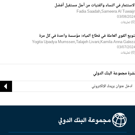
لاستثمار في النساء والفتيات من أجل مستقبل أفضل
Fadia Saadah,Sameera Al Tuwaijr
03/08/202
ليقات
نويع القوى العاملة في قطاع المياه: مؤسسة واحدة في كل مرة
Yogita Upadya Mumssen,Talajeh Livani,Kamila Anna Galez
03/07/202
ليقات
شرة مجموعة البنك الدولي