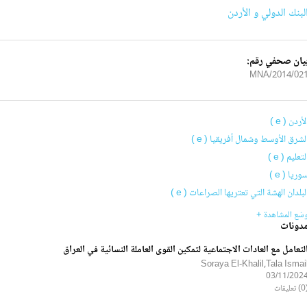
لبنك الدولي و الأردن
يان صحفي رقم:
2014/021/MN
لأردن ( e )
لشرق الأوسط وشمال أفريقيا ( e )
لتعليم ( e )
وريا ( e )
لبلدان الهشة التي تعتريها الصراعات ( e )
سّع المشاهدة +
دونات
لتعامل مع العادات الاجتماعية لتمكين القوى العاملة النسائية في العراق
Soraya El-Khalil,Tala Ismai
03/11/202
ليقات