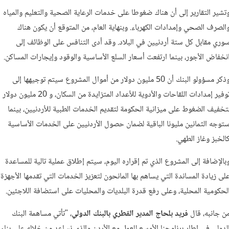
تشير التقارير إلى أن هناك ضغوطا على خدمات الرعاية الصحية والتعليم والمياه
الصرف الصحي وإمدادات الكهرباء. وبنهاية العام، من المتوقع أن يكون هناك
وري مقابل كل ستة أردنيين في البلاد. وقد أدى التنافس على الوظائف إلى
نخفاض الأجور، بينما ارتفعت أسعار السلع الأساسية والوقود وإيجارات المساكن.
وذكر مسؤولو البنك أن 50 مليون دولار من أموال المشروع سيتم توجيهها إلى
توفير إمدادات اللقاحات والأدوية للأعداد المتزايدة من السكان، و 20 مليون دولار
تخفيف الضغوط على ميزانية الحكومة لتقديم الخدمات الطبية للأردنيين، بينما
توجه الثمانين مليونا الباقية لضمان حصول الأردنيين على الخدمات الأساسية
الخبز وغاز الطهي.
بالإضافة إلى المشروع الذي تم إقراره اليوم، سيتم إطلاق عملية تالية للمساعدة
لى زيادة المساندة التي يساهم بها المانحون لتعزيز الخدمات التي تقدمها الأجهزة
لحكومية المحلية، وعلى رفع قدرة البلديات والمحليات على استضافة اللاجئين.
ن جانبه، قال
فريد بلحاج المدير القطري بالبنك الدولي
، "تأتي مساهمة البنك
لدولي في إطار برنامجنا الأوسع للعمل مع الأردن والذي نساعد من خلاله على بناء