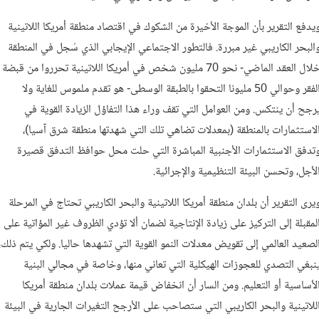
يدفع التقرير بأن الموجة الأخيرة من الشكوك في اقتصاد منطقة أمريكا اللاتينية
البحر الكاريبي غير مبررة. فالتطور الاجتماعي الإيجابي الذي سُجل في المنطقة
خلال العقد الماضي- نحو 70 مليون شخص في أمريكا اللاتينية تحرروا من قبضة
الفقر وحوالي 50 مليونا التحقوا بالطبقة الوسطى- هو تقدم ملموس للغاية ولا
رجح أن ينتكس.
ومن العوامل التي تقف وراء هذا التفاؤل الزيادة القوية في
لاستثمارات بالمنطقة (بمعدلات تضاهي تلك التي شهدتها منطقة شرق آسيا)،
تدفق الاستثمارات الأجنبية المباشرة التي حلت محل حوافظ التدفق قصيرة
لأجل، وتحسن البيئة التنظيمية والإجرائية.
يرى التقرير أن بلدان منطقة أمريكا اللاتينية والبحر الكاريبي تحتاج في المرحلة
لمقبلة إلى التركيز على زيادة الإنتاجية لضمان ألا تؤدي الظروف غير المؤاتية على
لصعيد العالمي إلى تقويض معدلات النمو القوية التي تشهدها حاليا. ولكي يتم ذلك،
نبغي التصدي للعجوزات الهيكلية التي تعاني منها، وخاصة في مجالي البنية
لأساسية أو التعليم. ومن السار أن انخفاض قيمة عملات بلدان منطقة أمريكا
للاتينية والبحر الكاريبي التي ستصاحب على الأرجح التغيرات الجارية في البيئة