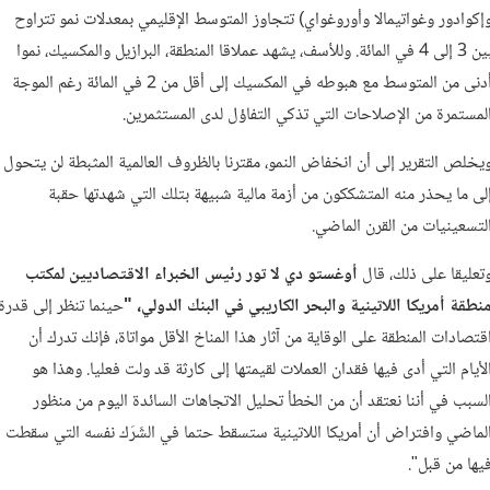
إكوادور وغواتيمالا وأوروغواي) تتجاوز المتوسط الإقليمي بمعدلات نمو تتراوح
بين 3 إلى 4 في المائة. وللأسف، يشهد عملاقا المنطقة، البرازيل والمكسيك، نموا
أدنى من المتوسط مع هبوطه في المكسيك إلى أقل من 2 في المائة رغم الموجة
لمستمرة من الإصلاحات التي تذكي التفاؤل لدى المستثمرين.
يخلص التقرير إلى أن انخفاض النمو، مقترنا بالظروف العالمية المثبطة لن يتحول
لى ما يحذر منه المتشككون من أزمة مالية شبيهة بتلك التي شهدتها حقبة
لتسعينيات من القرن الماضي.
تعليقا على ذلك، قال
أوغستو
دي
لا
تور
رئيس
الخبراء
الاقتصاديين
لمكتب
نطقة أمريكا
اللاتينية
والبحر
الكاريبي
في
البنك
الدولي، "
حينما تنظر إلى قدرة
قتصادات المنطقة على الوقاية من آثار هذا المناخ الأقل مواتاة، فإنك تدرك أن
لأيام التي أدى فيها فقدان العملات لقيمتها إلى كارثة قد ولت فعليا. وهذا هو
لسبب في أننا نعتقد أن من الخطأ تحليل الاتجاهات السائدة اليوم من منظور
لماضي وافتراض أن أمريكا اللاتينية ستسقط حتما في الشَرَك نفسه التي سقطت
يها من قبل".