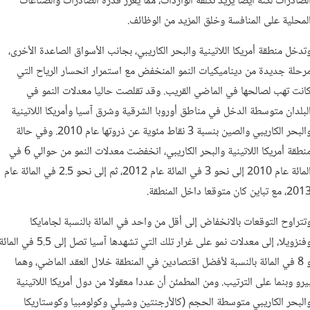
لصادرات لكنه أيضا يزيد تكلفة الواردات، مما يعزز قدرة الصادرات والصناعات
لمحلية على المنافسة وخلق المزيد من الوظائف.
تدخل منطقة أمريكا اللاتينية والبحر الكاريبي، بجانب الأسواق الصاعدة الأخرى،
رحلة جديدة من ديناميكيات النمو المنخفض مع استمرار انحسار الرياح التي
انت تهب لصالحها في الماضي القريب. وقد تقلصت حاليا معدلات النمو في
لبلدان متوسطة الدخل في مناطق أوروبا الشرقية وشرق آسيا وأمريكا اللاتينية
والبحر الكاريبي والصين بنسبة 3 نقاط مئوية عن ذروتها عام 2010. وفي حالة
منطقة أمريكا اللاتينية والبحر الكاريبي، انخفضت معدلات النمو من حوالي 6 في
المائة عام 2010 إلى نحو 3 في المائة عام 2012، ثم إلى نحو 2.5 في المائة عام
2، مع تباين كان متوقعا داخل المنطقة.
تتراوح التوقعات بالانخفاض إلى أقل من واحد في المائة بالنسبة لجامايكا
وفنزويلا، إلى معدلات نمو على غرار تلك التي تشهدها آسيا تصل إلى 5.5 في الما
و 8 في المائة بالنسبة لأفضل اقتصادين في المنطقة خلال العقد الماضي، وهما
يرو وبنما على الترتيب. ومن المطمئن أن عددا معقولا من دول أمريكا اللاتينية
البحر الكاريبي متوسطة الحجم (كالأرجنتين وشيلي وكولومبيا وكوستاريكا