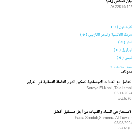
يان صحفي رقم:
2014/125/LA
لأرجنتين ( e )
مريكا اللاتينية والبحر الكاريبي ( e )
لفقر ( e )
لبرازيل ( e )
يلي ( e )
سّع المشاهدة +
دونات
لتعامل مع العادات الاجتماعية لتمكين القوى العاملة النسائية في العراق
Soraya El-Khalil,Tala Ismai
03/11/202
ليقات
لاستثمار في النساء والفتيات من أجل مستقبل أفضل
Fadia Saadah,Sameera Al Tuwaijr
03/08/202
ليقات