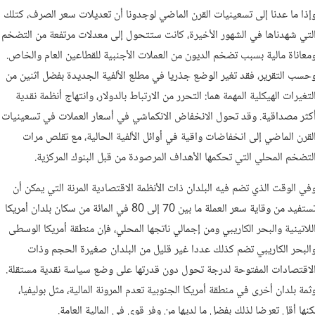
إذا ما عدنا إلى تسعينيات القرن الماضي لوجدونا أن تعديلات سعر الصرف، كتلك
لتي شهدناها في الشهور الأخيرة، كانت ستتحول إلى معدلات مرتفعة من التضخم
معاناة مالية بسبب تضخم الديون من العملات الأجنبية للقطاعين العام والخاص.
حسب التقرير، فقد تغير الوضع جذريا في مطلع الألفية الجديدة بفضل اثنين من
لتغيرات الهيكلية المهمة هما: التحرر من الارتباط بالدولار، وانتهاج أنظمة نقدية
كثر مصداقية. وقد تحول الانخفاض الانكماشي في أسعار العملات في تسعينيات
لقرن الماضي إلى انخفاضات واقية في أوائل الألفية الحالية، مع تقلص مرات
لتضخم المحلي التي تحكمها الأهداف المرصودة من قبل البنوك المركزية.
في الوقت الذي تضم فيه البلدان ذات الأنظمة الاقتصادية المرنة التي يمكن أن
تستفيد من وقاية سعر العملة ما بين 70 إلى 80 في المائة من سكان بلدان أمريكا
للاتينية والبحر الكاريبي ومن إجمالي ناتجها المحلي، فإن منطقة أمريكا الوسطى
البحر الكاريبي تضم كذلك عددا غير قليل من البلدان صغيرة الحجم وذات
لاقتصادات المفتوحة لدرجة تحول دون قدرتها على وضع سياسة نقدية مستقلة.
ثمة بلدان أخرى في منطقة أمريكا الجنوبية تعدم المرونة المالية، مثل بوليفيا،
كنها أقل تعرضا لذلك بفضل ما لديها من وفر قوي في المالية العامة.