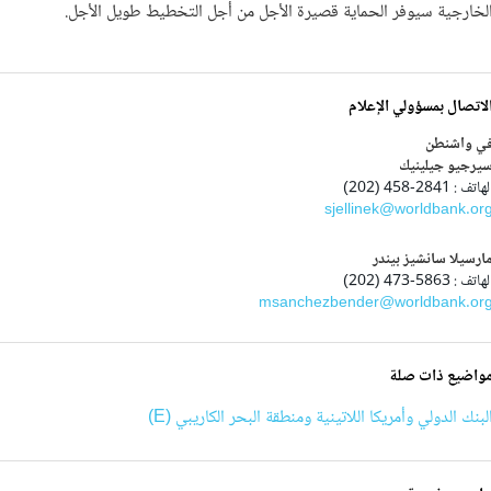
لخارجية سيوفر الحماية قصيرة الأجل من أجل التخطيط طويل الأجل.
لاتصال بمسؤولي الإعلام
ي واشنطن
يرجيو جيلينيك
هاتف : 2841-458 (202)
sjellinek@worldbank.or
ارسيلا سانشيز بيندر
هاتف : 5863-473 (202)
msanchezbender@worldbank.or
واضيع ذات صلة
لبنك الدولي وأمريكا اللاتينية ومنطقة البحر الكاريبي (E)