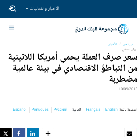
الأخبار والفعاليات
من نحن
الأخبار
بيان صحفي
عر صرف العملة يحمي أمريكا اللاتينية
ن التباطؤ الاقتصادي في بيئة عالمية
ضطربة
10/09/201
لصفحة باللغة:
English
Français
العربية
Русский
Português
Español
بريد الكتروني
SHARE
SHARE
WEET