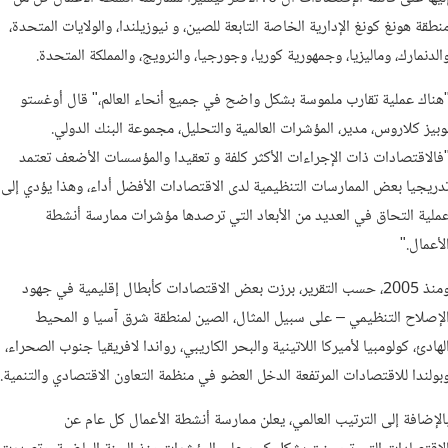
نطقة هونغ كونغ الإدارية الخاصة التابعة للصين، و نيوزيلندا، والولايات المتحدة،
الدنمارك، وماليزيا، وجمهورية كوريا، وجورجيا، والنرويج، والمملكة المتحدة.
هناك عملية تقارب ملموسة بشكل واضح في جميع أنحاء العالم،" قال أوغستو
وبيز كلاروس، مدير، المؤشرات العالمية والتحليل، مجموعة البنك الدولي.
فالاقتصادات ذات الإجراءات الأكثر كلفة و تعقيدا والمؤسسات الأضعف تعتمد
دريجيا بعض الممارسات التنظيمية لدى الاقتصادات الأفضل أداء، وهذا يؤدي إلى
ملية التحاق في العديد من الأبعاد التي ترصدها مؤشرات ممارسة أنشطة
لأعمال."
ومنذ 2005، حسب التقرير، برزت بعض الاقتصادات كأبطال إقليمية في جهود
لإصلاح التنظيمي – على سبيل المثال، الصين لمنطقة شرق آسيا و المحيط
لهادئ، كولومبيا لأميركا اللاتينية والبحر الكاريبي، رواندا لافريقيا جنوب الصحراء،
بولندا للاقتصادات المرتفعة الدخل العضو في منظمة التعاون الاقتصادي والتنمية.
الإضافة إلى الترتيب العالمي، يعلن ممارسة أنشطة الأعمال كل عام عن