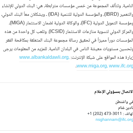
لنامية. وتتألف المجموعة من خمس مؤسسات مترابطة، هي: البنك الدولي للإنشاء
والتعمير (IBRD)، والمؤسسة الدولية للتنمية (IDA) ـ ويشكلان معاً البنك الدولي،
ومؤسسة التمويل الدولية (IFC)، والوكالة الدولية لضمان الاستثمار (MIGA)،
والمركز الدولي لتسوية منازعات الاستثمار (ICSID). وتلعب كل واحدة من هذه
لمؤسسات دوراً مميزاً في تحقيق رسالة مجموعة البنك المتعلقة بمكافحة الفقر
تحسين مستويات معيشة الناس في البلدان النامية. للمزيد من المعلومات يرجى
يارة هذه المواقع على شبكة الإنترنت:
www.albankaldawli.org،
.
www.miga.org،
www.ifc.or
لاتصال بمسؤولي الإعلام
ي واشنطن
ادين غنام
هاتف : 3011-473 (202) 1+
nsghannam@ifc.or