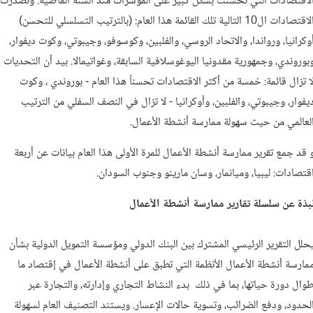
لاقتصادات التي تحسنت بشكل كبير على المؤشرات منذ السنة الماضية. وتصدرت
الاقتصادات ال10 التالية تلك القائمة هذا العام: (بالترتيب التسلسلي للتحسن)
وكرانيا، ورواندا، والاتحاد الروسي، والفلبين، وكوسوفو، وجيبوتي، وكوت ديفوار،
بوروندي، وجمهورية مقدونيا اليوغوسلافية السابقة، وغواتيمالا. بيد أن التحديات
ا تزال قائمة: خمسة من أكثر الاقتصادات تحسناً هذا العام - بوروندي ، وكوت
يفوار، وجيبوتي، والفلبين، وأوكرانيا - لا تزال في النصف السفلي من الترتيب
لعالمي من حيث سهولة ممارسة أنشطة الأعمال.
 قد جمع تقرير ممارسة أنشطة الأعمال للمرة الأولى هذا العام بيانات عن أربعة
قتصادات: ليبيا، وميانمار، وسان مارينو وجنوب السودان.
بذة عن سلسلة تقارير ممارسة أنشطة الأعمال
حلل التقرير الرئيسي المشترك بين البنك الدولي ومؤسسة التمويل الدولية بشأن
مارسة أنشطة الأعمال الأنظمة التي تطبق على أنشطة الأعمال في إقتصاد ما
وال دورة حياتها، بما في ذلك بدء النشاط التجاري وإدارته، والتجارة عبر
لحدود، ودفع الضرائب، وتسوية حالات الإعسار. ويستند التصنيف العام لسهولة