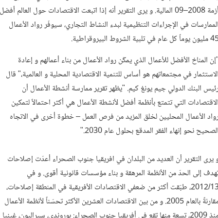
أزمة 2008–09 المالية. و يرى التقرير أنه إذا اتبعت الاقتصادات حول العالم أفضل
لممارسات في الإجراءات التنظيمية لبدء النشاط التجاري، سيوفّر رواد الأعمال
ون يوماً كل عام في تلبية الشروط البيروقراطية.
إن المناخ الأفضل للأعمال الذي يمكّن رواد الأعمال من بناء أعمالهم و إعادة
لاستثمار في مجتمعاتهم هو أساس للتنمية الاقتصادية المحلية و العالمية،" قال
ئيس البنك الدولي جيم يونغ كيم. "يظهر تقرير ممارسة أنشطة الأعمال أن
لاقتصادات التي تتمتع بأنظمة أفضل لأنشطة الأعمال هي أكثر احتمالاً لتمكين
واد الأعمال المحليين لخلق المزيد من فرص العمل – خطوة أخرى في الاتجاه
لصحيح نحو إنهاء الفقر المدقع بحلول عام 2030."
 يرى التقرير أن العديد من البلدان في افريقيا جنوب الصحراء أعدّت إصلاحات
هدف إلى الحدّ من الأنظمة المرهقة و بناء مؤسسات قانونية أقوى. و في
2012/13، طبّقت أكثر من ضعفي الاقتصادات الأفريقية في المنطقة إصلاحات،
مقارنةً بالعام 2005. و من بين الاقتصادات العشرين الأكثر تحسّناً لأنظمة الأعمال
منذ 2009، تسعة منها تقع في أفريقيا جنوب الصحراء: بوروندي، سيراليون، غينيا