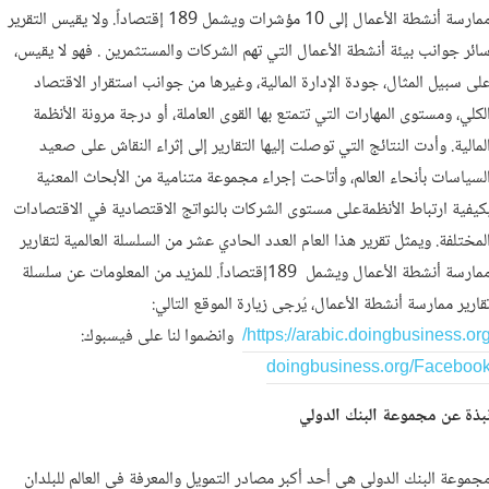
ممارسة أنشطة الأعمال إلى 10 مؤشرات ويشمل 189 إقتصاداً. ولا يقيس التقرير
ائر جوانب بيئة أنشطة الأعمال التي تهم الشركات والمستثمرين . فهو لا يقيس،
لى سبيل المثال، جودة الإدارة المالية، وغيرها من جوانب استقرار الاقتصاد
لكلي، ومستوى المهارات التي تتمتع بها القوى العاملة، أو درجة مرونة الأنظمة
لمالية. وأدت النتائج التي توصلت إليها التقارير إلى إثراء النقاش على صعيد
لسياسات بأنحاء العالم، وأتاحت إجراء مجموعة متنامية من الأبحاث المعنية
كيفية ارتباط الأنظمةعلى مستوى الشركات بالنواتج الاقتصادية في الاقتصادات
لمختلفة. ويمثل تقرير هذا العام العدد الحادي عشر من السلسلة العالمية لتقارير
ممارسة أنشطة الأعمال ويشمل 189إقتصاداً. للمزيد من المعلومات عن سلسلة
قارير ممارسة أنشطة الأعمال، يُرجى زيارة الموقع التالي:
https://arabic.doingbusiness.org
وانضموا لنا على فيسبوك:
doingbusiness.org/Faceboo
بذة عن مجموعة البنك الدولي
جموعة البنك الدولي هي أحد أكبر مصادر التمويل والمعرفة في العالم للبلدان