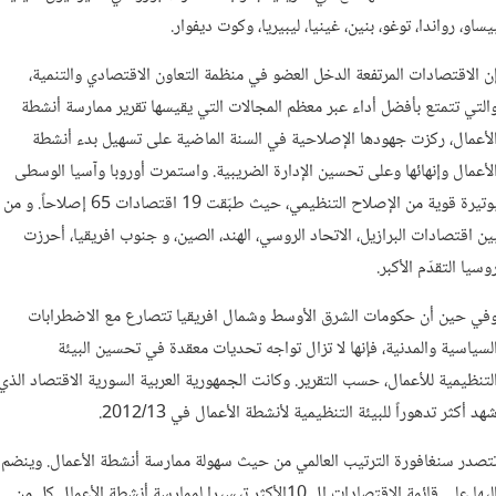
يساو، رواندا، توغو، بنين، غينيا، ليبيريا، وكوت ديفوار.
ن الاقتصادات المرتفعة الدخل العضو في منظمة التعاون الاقتصادي والتنمية،
التي تتمتع بأفضل أداء عبر معظم المجالات التي يقيسها تقرير ممارسة أنشطة
لأعمال، ركزت جهودها الإصلاحية في السنة الماضية على تسهيل بدء أنشطة
لأعمال وإنهائها وعلى تحسين الإدارة الضريبية. واستمرت أوروبا وآسيا الوسطى
بوتيرة قوية من الإصلاح التنظيمي، حيث طبّقت 19 اقتصادات 65 إصلاحاً. و من
ين اقتصادات البرازيل، الاتحاد الروسي، الهند، الصين، و جنوب افريقيا، أحرزت
وسيا التقدّم الأكبر.
في حين أن حكومات الشرق الأوسط وشمال افريقيا تتصارع مع الاضطرابات
لسياسية والمدنية، فإنها لا تزال تواجه تحديات معقدة في تحسين البيئة
لتنظيمية للأعمال، حسب التقرير. وكانت الجمهورية العربية السورية الاقتصاد الذي
هد أكثر تدهوراً للبيئة التنظيمية لأنشطة الأعمال في 2012/13.
تصدر سنغافورة الترتيب العالمي من حيث سهولة ممارسة أنشطة الأعمال. وينضم
إليها على قائمة الإقتصادات ال 10الأكثر تيسيرا لممارسة أنشطة الأعمال كل من