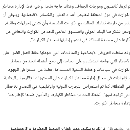
واترها، كالسيول وموجات الجفاف. وهناك حاجة ملحة لوضع خطة لإدارة مخاطر
لكوارث في دول المنطقة لتقليص أعداد القتلى والخسائر الاقتصادية. وينبغي أن
غير من طريقة تعاملنا الحالية مع الكوارث الطبيعية وأن نتبنى إجراءات وقائية.
نحن نشكر هنا البنك الدولي والصندوق العالمي للحد من الكوارث والتعافي من
ثارها على مساندة المملكة في تدعيم إدارتها لمخاطر الكوارث".
قد سلطت العروض الإيضاحية والمناقشات التي شهدتها حلقة العمل الضوء على
لأخطار التي تواجه المنطقة، وعلى الحاجة إلى دمج أنشطة الحد من مخاطر
لكوارث في سياسات وخطط التنمية المستدامة، فضلا عن استعراض الجهود
الإنجازات في مجال إدارة مخاطر الكوارث على المستويات الإقليمية والوطنية
ي المنطقة. كما تم استعراض التجارب الدولية والإقليمية في التصدي للأخطار
لتي تواجه تمويل أنشطة الحد من مخاطر الكوارث والتأمين ضدها كإطار عمل
إدارة مخاطر الكوارث.
ن جانبه، قال
فرانك
بوسكيه،
مدير
قطاع
التنمية
الحضرية
والاجتماعية