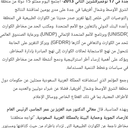
ة في 17 نوفمبر/تشرين الثاني 2013
- اجتمع اليوم ممثلو 15 دولة من منطقة
لشرق الأوسط وشمال أفريقيا في جدة على مدى يومين لمناقشة النتائج
التوصيات التي خلص إليها تقرير صدر حديثا عن الكوارث الطبيعية في المنطقة
أعده البنك الدولي بالتعاون مع الأمم المتحدة ومكتب الحد من مخاطر الكوارث
(UNISDR) وبرنامج الأمم المتحدة الإنمائي (UNDP)، وبرعاية الصندوق العالمي
للحد من الكوارث والتعافي من آثارها (GFDRR). ويركز التقرير على الحاجة
لتحول من نهج الاستجابة لحالات الكوارث إلى نهج المبادرة بإدارة المخاطر،
يؤكد على أهمية إرساء أطر استراتيجية ودمج أنشطة الحد من مخاطر الكوارث
ي سياسات وخطط التنمية المستدامة.
جمع المؤتمر الذي استضافته المملكة العربية السعودية ممثلين عن حكومات دول
نطقة الشرق الأوسط وشمال أفريقيا، فضلا عن خبراء دوليين والعديد من
لأطراف المعنية، بما في ذلك القطاع الخاص ووسائل الإعلام.
بهذه المناسبة، قال
معالي الدكتور عبد العزيز بن عمر الجاسر، الرئيس العام
لأرصاد الجوية وحماية البيئة بالمملكة العربية السعودية
، "تواجه منطقتنا
خاطر ناجمة عن الكوارث الطبيعية التي تزداد باطراد من حيث كثافتها ومستوى