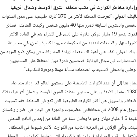
إدارة مخاطر الكوارث في
مكتب منطقة
الشرق
الأوسط
وشمال
أفريقيا
البنك الدولي
، "تعرضت المنطقة لأكثر من 370 كارثة طبيعية على مدى السنوات
الخمس والعشرين السابقة تضرر منها 40 مليون شخص وكبدت المنطقة خسائر
قدرت بنحو 19 مليار دولار. علاوة على ذلك، فإن الفقراء هم في العادة الأكثر
ضررا منها. وقد بذلت العديد من الحكومات جهودا كبيرة ونحن، في مجموعة
لبنك الدولي، نقف على أهبة الاستعداد لزيادة المشاركة حتى يمكن ضخ المزيد من
لاستثمارات في مجال الوقاية. فتحسين قدرة دول المنطقة على المستويين
لوطني والمحلي لاستيعاب الصدمات مسألة مهمة وموفرة للتكاليف".
ُشار هنا إلى أن عدد الكوارث الطبيعية على مستوى العالم قد ازداد منذ عام
1980 بمقدار الضعف، وعلى مستوى منطقة الشرق الأوسط وشمال أفريقيا بثلاثة
ضعاف. والسيول هي أكثر الكوارث الطبيعية التي تقع في المنطقة. فقد تسببت
سيول عام 2008 في محافظتي حضرموت والمهرة في اليمن في أضرار وخسائر
بقيمة 1.6 مليار دولار، وهو ما يعادل ستة في المائة من إجمالي الناتج المحلي
لبلاد. وتأتي الزلازل في المرتبة الثانية من الكوارث الأكثر شيوعا في المنطقة،
لكنها على قدم المساواة فيما يتعلق بالأضرار التي تخلفها. كما يتسبب الجفاف