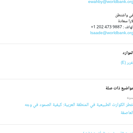
ewahby@worldbank.or
ي واشنطن
ارا سعادة
هاتف : 9887 473 202 1+
lsaade@worldbank.or
لموارد
قرير (E)
واضيع ذات صلة
دونة
طر الكوارث الطبيعية في المنطقة العربية: كيفية الصمود في وجه
لعاصفة