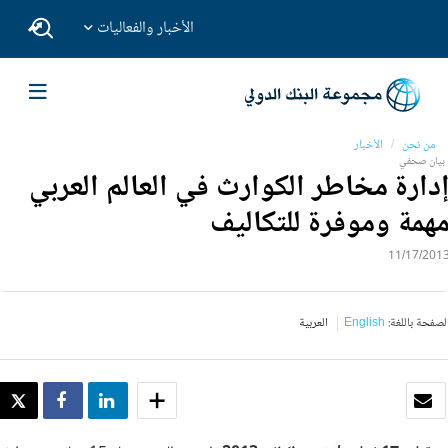
الأخبار والفعاليات
من نحن
الأخبار
بيان صحفي
دارة مخاطر الكوارث في العالم العربي
همة وموفرة للتكاليف
11/17/201
لصفحة باللغة:
English
العربية
بريد الكتروني
SHARE
SHARE
WEET