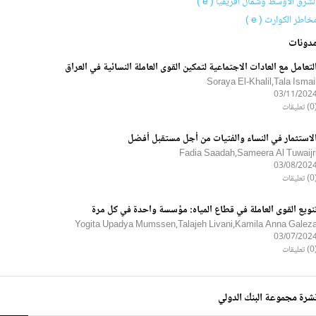
لشرق الأوسط وشمال أفريقيا ( e )
خاطر الكوارث ( e )
دونات
لتعامل مع العادات الاجتماعية لتمكين القوى العاملة النسائية في العراق
Soraya El-Khalil,Tala Ismai
03/11/202
ليقات
لاستثمار في النساء والفتيات من أجل مستقبل أفضل
Fadia Saadah,Sameera Al Tuwaijr
03/08/202
ليقات
نويع القوى العاملة في قطاع المياه: مؤسسة واحدة في كل مرة
Yogita Upadya Mumssen,Talajeh Livani,Kamila Anna Galez
03/07/202
ليقات
شرة مجموعة البنك الدولي