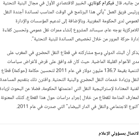
ن جانبه، قال
فيكرام كوتاري
، الخبير الاقتصادي الأول في مجال البنية التحتية
رئيس فريق العمل
"يأتي هذا البرنامج في الوقت المناسب لمساندة أجندة النقل
لعمومي لدى الحكومة المغربية. وبالإضافة إلى تدعيم المؤسسات والإدارة
للامركزية بوجه عام، سيساند المشروع إنشاء ممرات نقل عمومي وتحسين كفاءة
دارة حركة المرور من خلال تخصيص المساندة للبنية التحتية".
ُذكر أن البنك الدولي وسع مشاركته في قطاع النقل الحضري في المغرب على
دى الأعوام القليلة الماضية. حيث كان قد وافق على قرض لأغراض سياسات
التنمية بقيمة 136.7 مليون دولار في عام 2011 لتحسين حكامة (حوكمة) قطاع
لنقل وزيادة خدمات النقل الحضري والبنية التحتية. واقترن ذلك بتقديم المساعدة
لفنية المعتادة لإستراتيجية النقل التي اعتمدتها الحكومة، فضلا عن البحوث لزيادة
لمعارف المتاحة للقطاع من خلال إجراء دراسات حول هذا القطاع، كتلك المعنونة
النوع الاجتماعي والنقل في الدار البيضاء" التي صدرت في عام 2011.
لاتصال بمسؤولي الإعلام