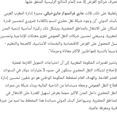
صرف شرائح القرض إلا عند إتمام النتائج الرئيسية المتفق عليها.
تعليقا على ذلك، قالت
ماري فرانسواز ماري-نيللي
،
مديرة إدارة المغرب العربي
البنك الدولي "إن وجود شبكة نقل حضري تتسم بالكفاءة ضروري لتحسين قدرة
لسكان على الانتقال بالمناطق الحضرية، ويشكل ذلك ركيزة أساسية لتنمية المدن
لمغربية. وسيعني تحسين شبكات النقل العمومي تعزيز معدلات الإنتاجية وتحسين
بل الحصول على الفرص الاقتصادية والخدمات الأساسية، كالصحة والتعليم -
اسيما بالنسبة للمواطنين الأكثر معاناة وحرمانا".
تشير تقديرات الحكومة المغربية إلى أن احتياجات التمويل اللازمة لعملية
الإصلاح لشبكات النقل الحضري ستكون في حدود 3 مليارات دولار في السنوات
لعشر القادمة. والهدف العام لمخطط الحكومة الوطني هو ذو شقين: تحسين إدارة
طاع النقل العمومي وجعله مستداما من الناحية المالية؛ وبناء شبكة من ممرات
لنقل الحضري داخل المدن الأكبر حجما بغرض تسهيل القدرة على الانتقال في
لمناطق الحضرية. وسيواصل البنك الدولي مساندة هذا المخطط بما لديه من خبرة
نية ومعرفة عالمية.