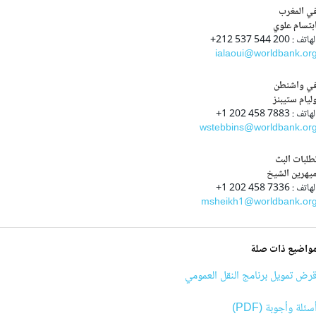
ي المغرب
بتسام علوي
هاتف : 200 544 537 212+
ialaoui@worldbank.or
ي واشنطن
ليام ستيبنز
هاتف : 7883 458 202 1+
wstebbins@worldbank.or
طلبات البث
يهرين الشيخ
هاتف : 7336 458 202 1+
msheikh1@worldbank.or
واضيع ذات صلة
رض تمويل برنامج النقل العمومي
سئلة وأجوبة (PDF)