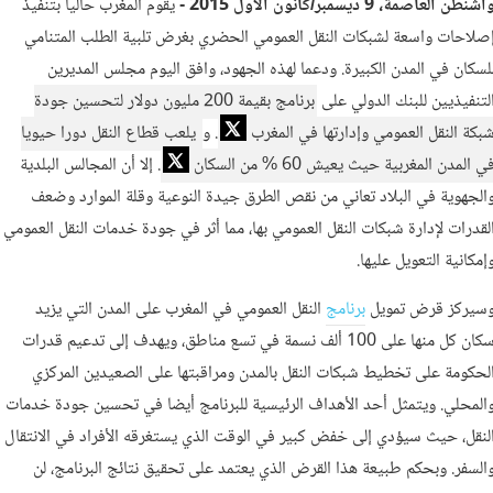
اشنطن العاصمة، 9 ديسمبر/كانون الأول 2015 -
يقوم المغرب حاليا بتنفيذ
صلاحات واسعة لشبكات النقل العمومي الحضري بغرض تلبية الطلب المتنامي
لسكان في المدن الكبيرة. ودعما لهذه الجهود، وافق اليوم مجلس المديرين
لتنفيذيين للبنك الدولي على
برنامج بقيمة 200 مليون دولار لتحسين جودة
بكة النقل العمومي وإدارتها في المغرب
. و
يلعب قطاع النقل دورا حيويا
ي المدن المغربية حيث يعيش 60 % من السكان
. إلا أن المجالس البلدية
الجهوية في البلاد تعاني من نقص الطرق جيدة النوعية وقلة الموارد وضعف
لقدرات لإدارة شبكات النقل العمومي بها، مما أثر في جودة خدمات النقل العمومي
إمكانية التعويل عليها.
سيركز قرض تمويل
برنامج
النقل العمومي في المغرب على المدن التي يزيد
سكان كل منها على 100 ألف نسمة في تسع مناطق، ويهدف إلى تدعيم قدرات
لحكومة على تخطيط شبكات النقل بالمدن ومراقبتها على الصعيدين المركزي
المحلي. ويتمثل أحد الأهداف الرئيسية للبرنامج أيضا في تحسين جودة خدمات
لنقل، حيث سيؤدي إلى خفض كبير في الوقت الذي يستغرقه الأفراد في الانتقال
السفر. وبحكم طبيعة هذا القرض الذي يعتمد على تحقيق نتائج البرنامج، لن