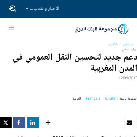
الأخبار والفعاليات
من نحن
الأخبار
بيان صحفي
عم جديد لتحسين النقل العمومي في
لمدن المغربية
12/09/201
لصفحة باللغة:
English
Français
العربية
بريد الكتروني
SHARE
SHARE
WEET