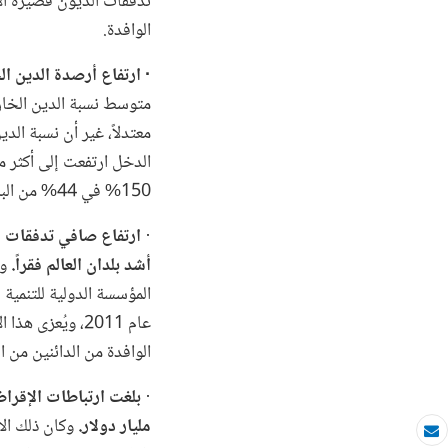
الوافدة.
· ارتفاع أرصدة الدين الخارجي بنسبة 4.1% في عام 016
150% في 44% من البلدان.
·
أشد بلدان العالم فقراً.
وق
عام 2011، ويُعز
الوافدة من الدائنين من
·
مليار دولار.
وكان ذلك الا
بريد الكتروني