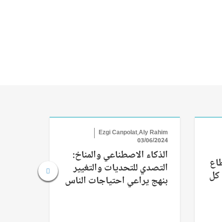
hmed Ali
Ezgi Canpolat,Aly Rahim
/05/2024
03/06/2024
الذكاء الاصطناعي والمناخ:
التلوث
طاع
التصدي للتحديات والتغيير
دروس م
 كل
بنهج يراعي احتياجات الناس