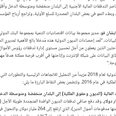
ناصر التدفقات المالية الأجنبية إلى البلدان منخفضة ومتوسطة الدخل وأقلها ت
 وبطء النمو في بعض البلدان المصدرة للسلع الأولية، وتراجع أرباح المؤس
يشان فو
، مدير مجموعة بيانات اقتصاديات التنمية بمجموعة البنك الدولي
يانات، "تُعد إحصاءات الديون الدولية هذه مُدخلاً بالغ الأهمية لمديري ال
حثين الذين يعملون من أجل تحسين مستوى إدارة تدفقات رؤوس الأموال
اق البيانات على شبكة الإنترنت وإتاحتها في أقرب فرصة ممكنة هدفاً مهماً
توحة."
تقدم إحصاءات الديون الدولية لعام 2018 مزيداً من التحليل للاتجاهات الرئيسية والتطورات 
ن بعض النقاط البارزة ما يلي:
 المالية (الديون وحقوق الملكية) إلى البلدان منخفضة ومتوسطة الدخ
وقد دفع صافي تدفقات الديون الوافدة المتجددة طويلة الأجل (
صرف القروض مطروحاً منها مدفوعات أصول الدين)، الذي ارتفع إلى 264 مليار د