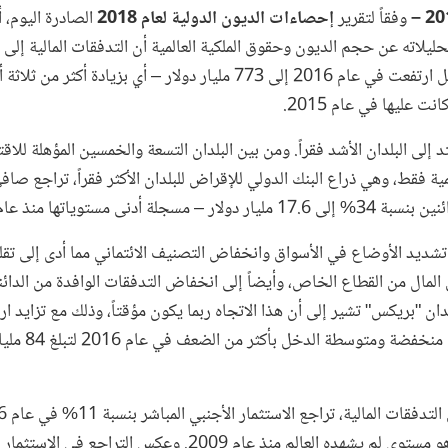
وفقاً لتقرير
إحصاءات الديون الدولية لعام 2018
الصادرة اليوم، 
يلاته عن حجم الديون وحقوق الملكية العالمية أن التدفقات المالية إلى ا
منخفضة ومتوسطة الدخل ارتفعت في عام 2016 إلى 773 مليار دولار – أي بزيادة أكثر م
ت عليها في عام 2015.
تد إلى البلدان الأشد فقراً. ومن بين البلدان التسعة والخمسين المؤهلة للا
ية فقط، وهي ذراع البنك الدولي للإقراض للبلدان الأكثر فقراً، تراجع صاف
ة أدنى مستوياتها منذ عام 2011.
تشديد الأوضاع في الأسواق وانخفاض التصنيف الائتماني مما أدى إلى تق
ال من القطاع الخاص، وأيضاً إلى انخفاض التدفقات الوافدة من الدائن
بلدان "بريكس" تشير إلى أن هذا الاتجاه ربما يكون مؤقتاً، وذلك مع تزايد ا
الإقراض الجديدة للبلدان منخفضة 
ووسط الزيادة في ص
ليبلغ 481 مليار دولار، وهو مستوى لم يشهده العالم منذ عام 2009. وعكس التراجع في