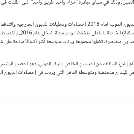
لصين، وذلك في سياق مبادرة "حزام واحد طريق واحد" التي أُطلقت في 
يعرض تقرير إحصاءات الديون الدولية لعام 2018 إحصاءات وتحليلات للديون الخارجية والتدف
المالية (الديون وحقوق الملكية) الخاصة بالبلدان منخفضة ومتو
وجداول مختصرة، تكملها مجموعة بيانات متوسعة أكثر اكتمالاً متاحة على ش
ام إبلاغ البيانات من المدينين الخاص بالبنك الدولي، وهو المصدر الرئيسي
رجي للبلدان منخفضة ومتوسطة الدخل التي وردت في إحصاءات الديون الد