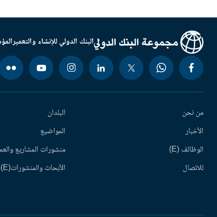
البنك الدولي للإنشاء والتعمير
المؤس
من نحن
البلدان
الأخبار
المواضيع
الوظائف (E)
منشورات المشاريع والعم
للاتصال
الأبحاث والمنشورات(E)