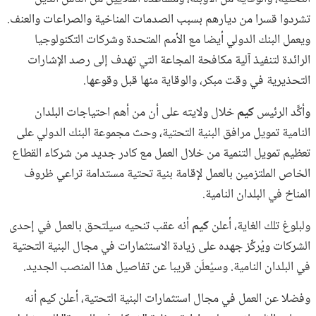
تشردوا قسرا من ديارهم بسبب الصدمات المناخية والصراعات والعنف.
ويعمل البنك الدولي أيضا مع الأمم المتحدة وشركات التكنولوجيا
الرائدة لتنفيذ آلية مكافحة المجاعة التي تهدف إلى رصد الإشارات
التحذيرية في وقت مبكر، والوقاية منها قبل وقوعها.
وأكَّد الرئيس
كيم
خلال ولايته على أن من أهم احتياجات البلدان
النامية تمويل مرافق البنية التحتية، وحث مجموعة البنك الدولي على
تعظيم تمويل التنمية من خلال العمل مع كادر جديد من شركاء القطاع
الخاص الملتزمين بالعمل لإقامة بنية تحتية مستدامة تراعي ظروف
المناخ في البلدان النامية.
ولبلوغ تلك الغاية، أعلن
كيم
أنه عقب تنحيه سيلتحق بالعمل في إحدى
الشركات ويُركِّز جهده على زيادة الاستثمارات في مجال البنية التحتية
في البلدان النامية. وسيُعلَن قريبا عن تفاصيل هذا المنصب الجديد.
وفضلا عن العمل في مجال استثمارات البنية التحتية، أعلن كيم أنه