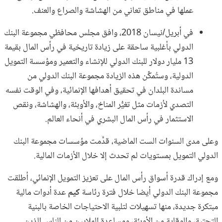
عملها في مناطق تعاني من الهشاشة والصراع والعنف.
في أبريل/نيسان 2018، وافق مجلس محافظي مجموعة البنك
الدولي بأغلبية ساحقة على زيادة تاريخية في رأس المال بقيمة
13 مليار دولار للبنك الدولي للإنشاء والتعمير ومؤسسة التمويل
الدولية، وستُمكِّن هذه الزيادة مجموعة البنك الدولي من
مساندة البلدان في تحقيق أهدافها الإنمائية، وفي الوقت نفسه
التصدي لأزمات مثل تغيُّر المناخ، والأوبئة، والهشاشة، ونقص
الاستثمار في رأس المال البشري في أنحاء العالم.
وعلى مدى السنوات الست الماضية، قدَّمت مؤسسات مجموعة البنك
الدولي التمويل بمستويات لم تحدث إلا خلال الأزمات المالية.
ومع إدراك قدرة أسواق رأس المال على تعزيز التمويل الإنمائي، أطلقت
مجموعة البنك الدولي أيضا خلال فترة رئاسة
كيم
عدة أدوات مالية
مبتكرة جديدة، منها تسهيلات لتلبية الاحتياجات الخاصة بالبنية
التحتية، والوقاية من الأوبئة، ومساعدة الملايين من الناس الذين