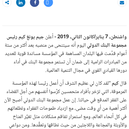
Tweet
Share
بريد الكتروني
Share
واشنطن، 7 يناير/كانون الثاني، 2019 -
أعلن
جيم يونغ كيم رئيس
مجموعة البنك الدولي
اليوم أنه سيتنحى من منصبه بعد أكثر من ستة
أعوام قدَّمت فيها البلدان المساهمة في المؤسسة مساندة قوية للعديد
من المبادرات الرامية إلى ضمان أن تستمر مجموعة البنك في أداء
دورها القيادي القوي في مجال التنمية العالمية.
قال
كيم
"لقد كان لي عظيم الشرف أن أعمل رئيسا لهذه المؤسسة
المرموقة، التي تزخر بأفراد متحمسين كرَّسوا أنفسهم من أجل القضاء
على الفقر المدقع في حياتنا. إن عمل مجموعة البنك الدولي أصبح الآن
أكثر أهمية من أي وقت مضى، مع ازدياد طموحات الفقراء وتطلعاتهم
في كل أنحاء العالم، ومع استمرار تفاقم مشكلات مثل تغيُّر المناخ
والأوبئة والمجاعة واللاجئين من حيث نطاقها وتعقُّدها. ومن دواعي