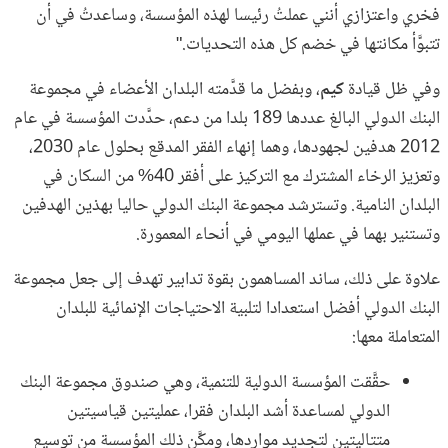
فخري واعتزازي أنني عملتُ رئيسا لهذه المؤسسة، وساعدتُ في أن
تتبوَّأ مكانتها في خضم كل هذه التحديات."
وفي ظل قيادة
كيم
، وبفضل ما قدَّمته البلدان الأعضاء في مجموعة
البنك الدولي البالغ عددها 189 بلدا من دعم، حدَّدت المؤسسة في عام
2012 هدفين لجهودها، وهما إنهاء الفقر المدقع بحلول عام 2030،
وتعزيز الرخاء المشترك مع التركيز على أفقر 40% من السكان في
البلدان النامية. وتسترشد مجموعة البنك الدولي حاليا بهذين الهدفين
وتستنير بهما في عملها اليومي في أنحاء المعمورة.
علاوة على ذلك، ساند المساهمون بقوة تدابير تهدف إلى جعل مجموعة
البنك الدولي أفضل استعدادا لتلبية الاحتياجات الإنمائية للبلدان
المتعاملة معها:
حقَّقت المؤسسة الدولية للتنمية، وهي صندوق مجموعة البنك
الدولي لمساعدة أشد البلدان فقرا، عمليتين قياسيتين
متتاليتين لتجديد مواردها، ومكَّن ذلك المؤسسة من توسيع