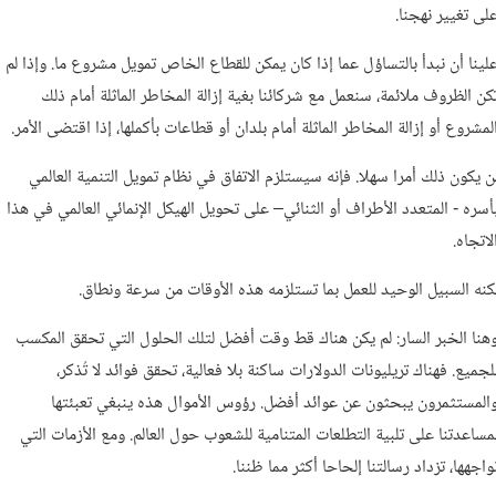
لى تغيير نهجنا.
لينا أن نبدأ بالتساؤل عما إذا كان يمكن للقطاع الخاص تمويل مشروع ما. وإذا لم
كن الظروف ملائمة، سنعمل مع شركائنا بغية إزالة المخاطر الماثلة أمام ذلك
لمشروع أو إزالة المخاطر الماثلة أمام بلدان أو قطاعات بأكملها، إذا اقتضى الأمر.
ن يكون ذلك أمرا سهلا. فإنه سيستلزم الاتفاق في نظام تمويل التنمية العالمي
أسره - المتعدد الأطراف أو الثنائي– على تحويل الهيكل الإنمائي العالمي في هذا
لاتجاه.
كنه السبيل الوحيد للعمل بما تستلزمه هذه الأوقات من سرعة ونطاق.
هنا الخبر السار: لم يكن هناك قط وقت أفضل لتلك الحلول التي تحقق المكسب
لجميع. فهناك تريليونات الدولارات ساكنة بلا فعالية، تحقق فوائد لا تُذكر،
المستثمرون يبحثون عن عوائد أفضل. رؤوس الأموال هذه ينبغي تعبئتها
مساعدتنا على تلبية التطلعات المتنامية للشعوب حول العالم. ومع الأزمات التي
واجهها، تزداد رسالتنا إلحاحا أكثر مما ظننا.