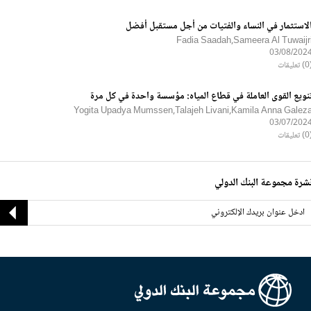
لاستثمار في النساء والفتيات من أجل مستقبل أفضل
Fadia Saadah,Sameera Al Tuwaijr
03/08/202
ليقات
نويع القوى العاملة في قطاع المياه: مؤسسة واحدة في كل مرة
Yogita Upadya Mumssen,Talajeh Livani,Kamila Anna Galez
03/07/202
ليقات
شرة مجموعة البنك الدولي