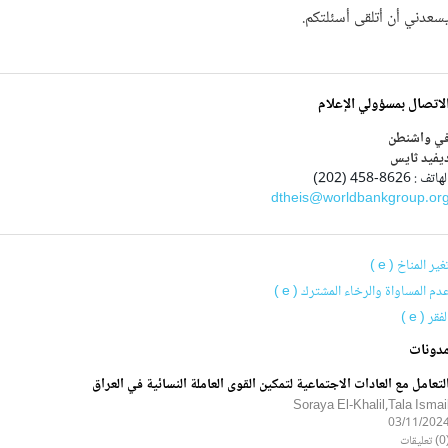
سعدني أن أتلقى أسئلتكم.
لاتصال بمسؤولي الإعلام
ي واشنطن
يفيد ثايس
هاتف : 8626-458 (202)
dtheis@worldbankgroup.or
غير المناخ ( e )
دم المساواة والرخاء المشترك ( e )
لفقر ( e )
دونات
لتعامل مع العادات الاجتماعية لتمكين القوى العاملة النسائية في العراق
Soraya El-Khalil,Tala Ismai
03/11/202
ليقات