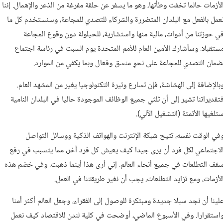
لأزمات حالما تخفت وطأتها، وهو ما يسفر عن حلقة مفرغة من الذعر والإهمال. إننا
عمل بالفعل مع البلدان المتضررة والشركاء للتصدي للمجاعة، وسنستخدم كل ما
ي حوزتنا من أدوات، مالية منها واستشارية، للحيلولة دون وقوع المجاعة
ستقبلا. وسأشارك الأمين العام للأمم المتحدة يوم السبت في رئاسة اجتماع
ضمان التصدي للمجاعة على نحوٍ منسق وفعال وبما يكفي من الموارد.
بالإضافة إلى الهشاشة، فإن تسارع وتيرة التكنولوجيا يغير من المشهد العام.
تقديراتنا تشير إلى أن ثلثي جميع الوظائف الموجودة حاليا في البلدان النامية
تلغيها الأتمتة (التشغيل الآلي).
في الوقت نفسه، تتيح شبكة الإنترنت والهواتف الذكية ووسائل التواصل
لاجتماعي لكل فرد أن يرى جيدا كيف يعيش كل فرد آخر، مما يتسبب في رفع
قف التطلعات في جميع أنحاء العالم. إني أرى هذا أينما ذهبت. وفي خضم هذه
لأزمات، ومع تزايد التطلعات، يجب أن نغير طريقتنا في العمل.
لينا أن نجد سبلا جديدة ومبتكرة للوصول إلى الفقراء، وجعل العالم أكثر أمنا
استقرارا. وفي الأسبوع الماضي، أوضحت في كلية لندن للاقتصاد كيف نعمل