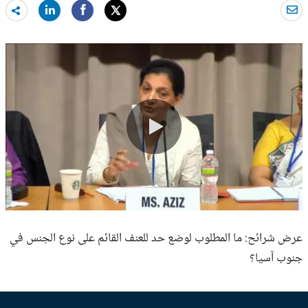
are
re
0:00 / 87:45
عرض شرائح: ما المطلوب لوضع حد للعنف القائم على نوع الجنس في
جنوب آسيا؟