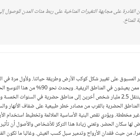
 القادرة على مجابهة التغيرات المناخية على ربط مئات المدن للوصول إلى
 للمناخ.
 المسبوق على تغيير شكل كوكب الأرض وطريقة حياتنا. ولأول مرة في الت
من الناس في المدن أكثر ممن يعيشون في المناطق الريفية. وي
النامية، ومن المتوقع أن ينتقل 2.5 مليار شخص آخرين إلى مناطق حضرية في السنوات ا
المناطق الحضرية بالقرب من مصادر خطر طبيعية على ضفاف الأنهار وال
ر مخططة. ويؤدي نقص البنية الأساسية الملائمة وتخطيط استخدام الأراض
ض لها سكان الحضر. وتعني زيادة هذا التركز للأشخاص والأصول أن تأثير ا
را، من حيث فقدان الأرواح وتدمير سبل كسب العيش. وغالبا ما تكون الفئا