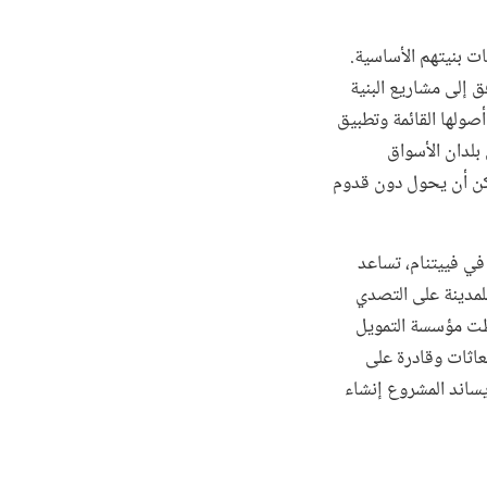
ت بنيتهم الأساسية.
ق إلى مشاريع البنية
صولها القائمة وتطبيق
بلدان الأسواق
مكن أن يحول دون قدوم
في فييتنام، تساعد
للمدينة على التصدي
اتها المالية والاستشارية للمدن في أكثر من 60 بلدا، ارتبطت مؤسسة التمويل
ة الانبعاثات وقادرة على
يساند المشروع إنشاء