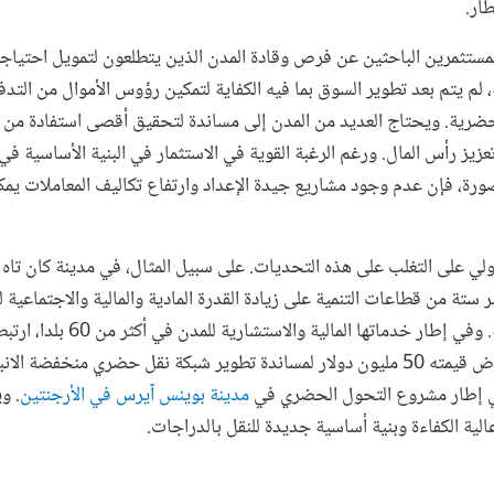
طار.
لمستثمرين الباحثين عن فرص وقادة المدن الذين يتطلعون لتمويل احتياجا
 لم يتم بعد تطوير السوق بما فيه الكفاية لتمكين رؤوس الأموال من التدف
حضرية. ويحتاج العديد من المدن إلى مساندة لتحقيق أقصى استفادة من أ
زيز رأس المال. ورغم الرغبة القوية في الاستثمار في البنية الأساسية في 
صورة، فإن عدم وجود مشاريع جيدة الإعداد وارتفاع تكاليف المعاملات ي
لي على التغلب على هذه التحديات. على سبيل المثال، في مدينة كان تاه 
ستة من قطاعات التنمية على زيادة القدرة المادية والمالية والاجتماعية 
للظروف المناخية القاسية. وفي إطار خدم
الدولية مؤخرا بتقديم قرض قيمته 50 مليون دولار لمساندة تطوير شبكة نقل حضري منخفض
في إطار مشروع التحول الحضري في
مدينة بوينس آيرس في الأرجنتين
. و
ة الكفاءة وبنية أساسية جديدة للنقل بالدراجات.