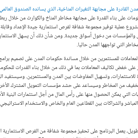
دن القادرة على مجابهة التغيرات المناخية، الذي يسانده الصندوق العالمي
ومات على بناء القدرة على مجابهة مخاطر المناخ والكوارث من خلال ربطها
روع عملية توفير مجموعة شفافة لفرص استثمارية جيدة الإعداد وقابلة ل
والمؤسسات من دخول أسواق جديدة. ومن شأن ذلك أن يسهل الاستثمارات
اطر التي تواجهها المدن حاليا.
لمعاملات للمستثمرين من خلال مساندة حكومات المدن على تصميم برامج
 على خفض تكاليف المعاملات بما في ذلك من خلال بناء القدرات للحكومات
للاستثمارات، وتسهيل المفاوضات بين المدن والمستثمرين. وسيستفيد الب
تخفيف من المخاطر وسيساعد على حشد مؤسسات التمويل المشترك الأخرى.
ات التي يمكن الحصول منها على رأس المال من أجل استثمارات البنية ال
لمباشر والشراكات بين القطاعين العام والخاص والاستخدام الاستراتيجي
ويل، يعمل البرنامج على تحفيز مجموعة شفافة من الفرص الاستثمارية ال