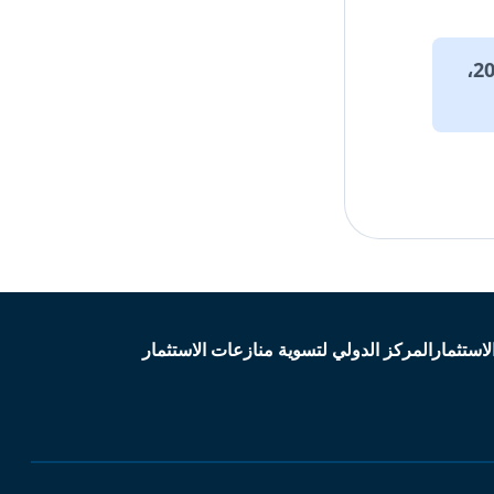
للاطلاع على البيانات والمقالات التاريخية التي تعود لما قبل عام 2020،
لاستثمار
المركز الدولي لتسوية منازعات الاستثمار