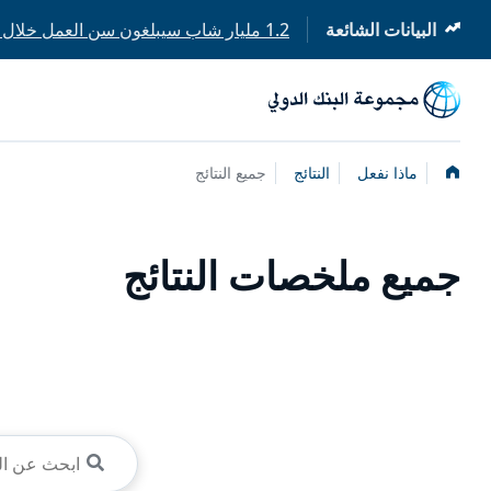
البيانات الشائعة
1.2 مليار شاب سيبلغون سن العمل خلال العقد المقبل
(opens
in
a
new
tab)
الصفحة
ماذا نفعل
النتائج
جميع النتائج
الرئيسية
جميع ملخصات النتائج