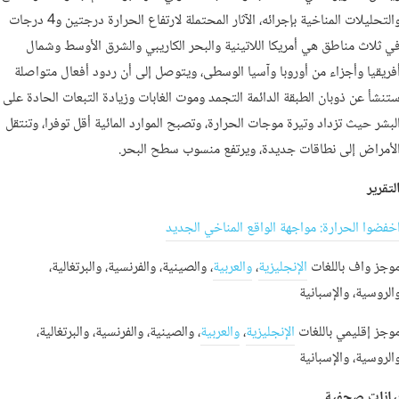
والتحليلات المناخية بإجرائه، الآثار المحتملة لارتفاع الحرارة درجتين و4 درجات
ي ثلاث مناطق هي أمريكا اللاتينية والبحر الكاريبي والشرق الأوسط وشمال
فريقيا وأجزاء من أوروبا وآسيا الوسطى، ويتوصل إلى أن ردود أفعال متواصلة
تنشأ عن ذوبان الطبقة الدائمة التجمد وموت الغابات وزيادة التبعات الحادة على
لبشر حيث تزداد وتيرة موجات الحرارة، وتصبح الموارد المائية أقل توفرا، وتنتقل
لأمراض إلى نطاقات جديدة، ويرتفع منسوب سطح البحر.
لتقرير
خفضوا الحرارة: مواجهة الواقع المناخي الجديد
وجز واف باللغات
الإنجليزية
،
والعربية
، والصينية، والفرنسية، والبرتغالية،
الروسية، والإسبانية
وجز إقليمي باللغات
الإنجليزية
،
والعربية
، والصينية، والفرنسية، والبرتغالية،
الروسية، والإسبانية
يانات صحفية