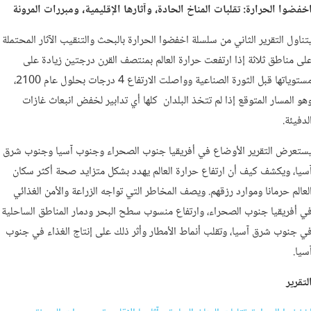
خفضوا الحرارة: تقلبات المناخ الحادة، وآثارها الإقليمية، ومبررات المرونة
تناول التقرير الثاني من سلسلة اخفضوا الحرارة بالبحث والتنقيب الآثار المحتملة
لى مناطق ثلاثة إذا ارتفعت حرارة العالم بمنتصف القرن درجتين زيادة على
مستوياتها قبل الثورة الصناعية وواصلت الارتفاع 4 درجات بحلول عام 2100،
هو المسار المتوقع إذا لم تتخذ البلدان كلها أي تدابير لخفض انبعاث غازات
لدفيئة.
ستعرض التقرير الأوضاع في أفريقيا جنوب الصحراء وجنوب آسيا وجنوب شرق
سيا، ويكشف كيف أن ارتفاع حرارة العالم يهدد بشكل متزايد صحة أكثر سكان
لعالم حرمانا وموارد رزقهم. ويصف المخاطر التي تواجه الزراعة والأمن الغذائي
ي أفريقيا جنوب الصحراء، وارتفاع منسوب سطح البحر ودمار المناطق الساحلية
ي جنوب شرق آسيا، وتقلب أنماط الأمطار وأثر ذلك على إنتاج الغذاء في جنوب
سيا.
لتقرير