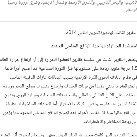
للاتينية والبحر الكاريبي، والشرق الأوسط وشمال أفريقيا، وشرق أوروبا وآسيا
لوسطى.
لتقرير الثالث، نوفمبر/ تشرين الثاني 2014
خفضوا الحرارة: مواجهة الواقع المناخي الجديد
خلص التقرير الثالث في سلسلة تقارير اخفضوا الحرارة إلى أن ارتفاع حرارة العالم
1.5 درجة مئوية زيادة على مستوياتها قبل الثورة الصناعية قد أصبح أمرا قائما
ي نظام الغلاف الجوي للكرة الأرضية بسبب انبعاثات غازات الدفيئة الماضية
المتوقعة، ما يعني مزيدا من نوبات الجفاف وارتفاع منسوب سطح البحر وزيادة
لمخاطر على الأمن الغذائي والمائي والمجتمعات الساحلية وموارد الرزق. وبدون
تخاذ تدابير منسقة، سيواصل الكوكب الاحترار، أما الأحداث المناخية المتطرفة
لتي تقع حاليا مرة كل مئات الأعوام فقد تصبح الواقع المناخي الجديد مما يؤدي
لى زيادة المخاطر والاضطرابات.
يحلل التقرير، الذي كلفت مجموعة البنك الدولي معهد بوتسدام لبحوث آثار المناخ