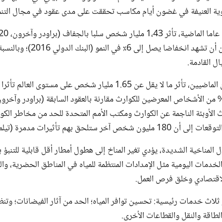
وية العنيفة في غضون أيام مكاسب تحققت على مدى عقود في مجال التنم
المياه، يمكن للبلدان أن تشهد انخف
ال القادمة.
فعلى مدى العقدين الماضيين، تأثر ما لا يقل عن 1.65 مليار شخص على مستو
 المناخية الشديدة، يؤدي تغير المناخ إلى هطول أمطار أقل قابلية للتنبؤ بها
خدمات اليومية مثل الإمدادات المنتظمة للمياه في المناطق الحضرية، والم
الاقتصادي وخلق فرص العمل.
 ثلاث خدمات رئيسية: تحسين توافر المياه؛ الحد من آثار الفيضانات؛ وتنظ
طاقة والنقل والقطاعات الأخرى.