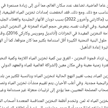
اما الماضية، تضاعف عدد سكان العالم، مما أدى إلى زيادة مستمرة في ا
ألف مليار متر مكعب (ماكارتني وآخرون 2022) بسبب ذوبان الأنهار الجليدية و
فيضية. وفي الوقت نفسه، يتعرض حجم المياه المخزنة في التخزين البشري
الترسبات تملأ مساحة ال
ل البنية التحتية الكبيرة أقل استدامة بكثير مما كان متوقعا، كما أن الهي
يرة إعادة التأهيل.
، تزداد فجوة التخزين - الفرق بين كمية تخزين المياه اللازمة وكمية التخ
رة زمنية معينة وفي مكان معين (الشراكة العالمية للمياه والمعهد الدولي لإدارة ا
 المياه، يجب تغيير النهج الحالية لتخزين المياه؛ وبالنسبة للكثير من بلدا
راتيجية مجدية. وفي أغلب الأحيان، يتم تقييم منشآت تخزين المياه وتصمي
حاب المصلحة المعنيين، مما يؤدي إلى ترتيبات منعزلة غير مستدامة وغير 
ين المياه له ثمن. وتخدم أنظمة التخزين المتنافسة المتعددة أصحاب ال
لبا ما تفصلها الحدود أو الحدود، مما يؤدي إلى تنمية أو إطلاق المياه