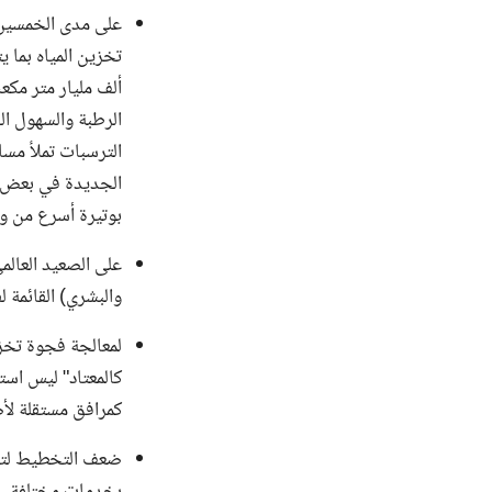
على مدى الخمسين ع
الرطبة والسهول ال
الجديدة في بعض حلو
بوتيرة أسرع من وت
على الصعيد العالمي
والبشري) القائمة لفت
لمعالجة فجوة تخزين
كالمعتاد" ليس است
كمرافق مستقلة لأص
ضعف التخطيط لتخز
بخدمات مختلفة، غا