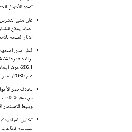
تمحو الأحوال الج
الآثار السلبية للأجي
عام 2030، تشير التوقعات إلى أن 180 مليون شخص آخر ستلحق بهم تأثيرات مدمرة (تيلمان وآخرون 2021)
بخلاف تغير الأحوال
من صعوبة تقديم ال
ويثبط الاستثمار 
تخزين المياه يوفر
لمساندة قطاعات ال