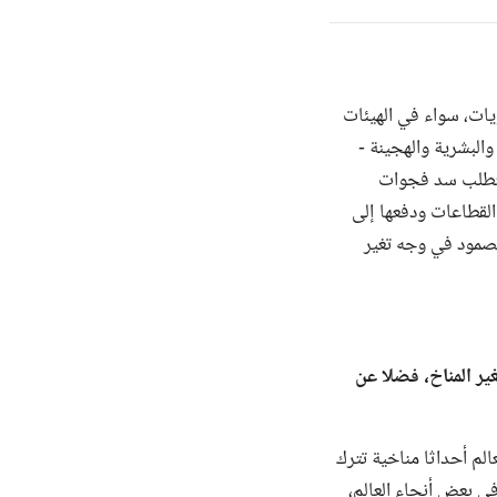
يات، سواء في الهيئات
والبشرية والهجينة -
سيتطلب سد فجوات
لقطاعات ودفعها إلى
الصمود في وجه تغير
ير المناخ، فضلا عن
م أحداثا مناخية تترك
وفي بعض أنحاء العالم،