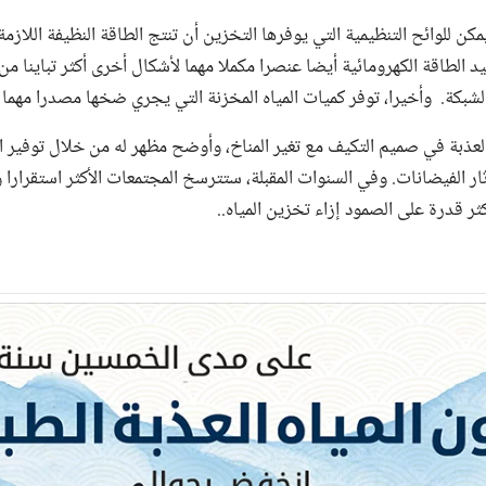
كن للوائح التنظيمية التي يوفرها التخزين أن تنتج الطاقة النظيفة اللاز
د الطاقة الكهرومائية أيضا عنصرا مكملا مهما لأشكال أخرى أكثر تباينا من 
لشبكة. وأخيرا، توفر كميات المياه المخزنة التي يجري ضخها مصدرا مهما
العذبة في صميم التكيف مع تغير المناخ، وأوضح مظهر له من خلال توفير الم
ار الفيضانات. وفي السنوات المقبلة، ستترسخ المجتمعات الأكثر استقرارا
ثر قدرة على الصمود إزاء تخزين المياه..