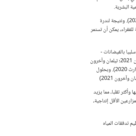
ية البشرية.
على مدى العشرين عاما الماضية، تأثر 1،43 مليار شخص سلبا بالجفاف (براودر وآخرون، 2020). ونتيجة لندرة
اضا يصل إلى 6٪ في النمو (البنك الدولي 2016)؛ وبالنسبة للفقراء، يمكن أن تستمر
ى العالم تأثرا سلبيا بالفيضانات -
بزيادة قدرها 24% من الأشخاص المعرضين للكوارث مقارنة بالعقود السابقة (براودر وآخرون 2021؛ تيلمان وآخرون
2021؛ مركز أبحاث الأوبئة الناجمة عن الكوارث ومكتب الأمم المتحدة للحد من مخاطر الكوارث 2020). وبحلول
 وأكثر تقلبا، مما يزيد
زارعين الأقل إنتاجية،
يم تدفقات المياه