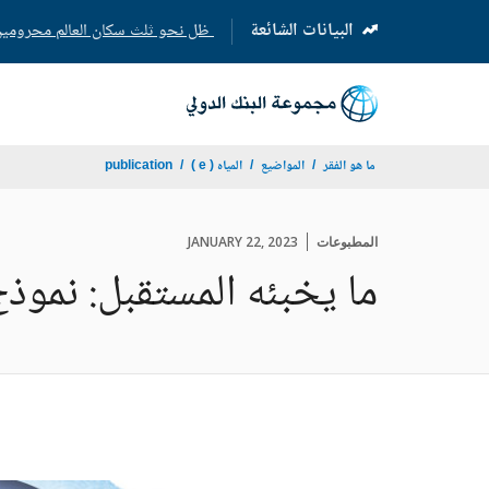
البيانات الشائعة
ظل نحو ثلث سكان العالم محرومين من
(opens
in
a
new
tab)
ما هو الفقر
المواضيع
المياه ( e )
publication
المطبوعات
JANUARY 22, 2023
ما يخبئه المستقبل: نموذج