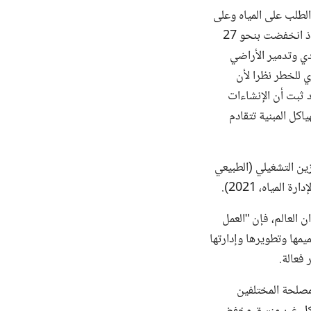
لطلب على المياه وعلى
تخزين المياه بما يتناسب مع ذلك. ومع ذلك، فقد انخفضت إمدادات تخزين المياه الطبيعية، إذ انخفضت بنحو 27
الغطاء الجليدي وتدمير الأراضي
 للخطر نظرا لأن
تخزين المفيدة في الخزانات (أنانديل وموريس وكاركي 2016)، وقد ثبت أن الإنشاءات
اكل المبنية تتقادم
زين التشغيلي (الطبيعي
لمياه، 2021).
ن العالم، فإن "العمل
مها وتطويرها وإدارتها
فعالة.
مصلحة المختلفين
 بشكل غير منسق وخفض