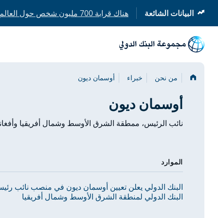
البيانات الشائعة
هناك قرابة 700 مليون شخص حول العالم ما زالوا يعيشون بدون كهرباء
(opens
(opens
in
in
a
a
new
new
tab)
tab)
الصفحة
من نحن
خبراء
أوسمان ديون
الرئيسية
أوسمان ديون
نائب الرئيس، ممطقة الشرق الأوسط وشمال أفريقيا وأفغانستان وباكستان, Africa, MNA
الموارد
البنك الدولي يعلن تعيين أوسمان ديون في منصب نائب رئي
البنك الدولي لمنطقة الشرق الأوسط وشمال أفريقيا