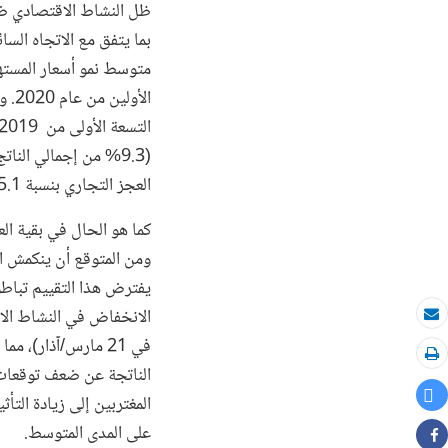
الأ
العجز التجاري بنسبة 15.1%، خاصة في العجز التجاري غير النفطي.
كما هو الحال في بقية ال
الانخفاض في النشاط الا
بريد الكتروني
في 21 مارس/آذار)، 
طباعة
الناتجة عن ضعف توقعات 
Tweet
على المدى المتوسط.