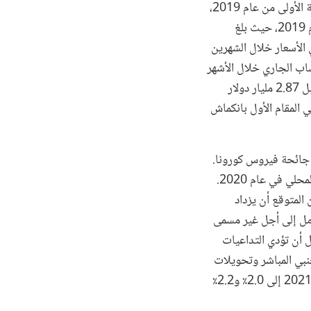
ظل النشاط الاقتصادي ضعيفا. إذ بلغ نمو إجمالي الناتج المحلي الحقيقي 1.9% خلال الأرباع الثلاثة الأولى من عام 2019،
بما يتفق مع الاتجاه السائد على مدى السنوات الثلاث الماضية. ظل التضخم الكلي ضعيفًا طوال عام 2019، حيث بلغ
ام 2018. واستمر اتجاه مماثل في الأسعار خلال الشهرين
الحساب الجاري خلال الأشهر
التسعة الأولى من 2019 بنحو 60% إلى 1.08 مليار دولار (3.4% من إجمالي الناتج المحلي) مقابل 2.87 مليار دولار
ان هذا الانخفاض مدفوعًا في المقام الأول بانكماش
 جائحة فيروس كورونا.
ومن المتوقع أن ينكمش النمو الاقتصادي في الأردن بشكل ملحوظ إلى -3.5% من إجمالي الناتج المحلي في عام 2020.
ًا كبيرًا في الطلب العالمي وانخفاض الطلب المحلي خلال عام 2020. ومن المتوقع أن يزداد
امل إلى أجل غير مسمى
مل أن تؤدي التداعيات
بي المباشر وتحويلات
المغتربين إلى زيادة التأثير السلبي على الاقتصاد. من المتوقع أن ينتعش الاقتصاد تدريجيًا في عام 2021 إلى 2.0٪ و2.2٪