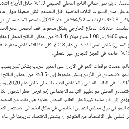
متوسط نمو أسعار المستهلكين 0.8% مقارنة بنسبة 4.5% في ع
ولين من عام 2020. وتقلصت اختلالات القطاع الخارجي بشكل ملحوظ. فقد انخفض عجز 
(9.3% من إجمالي الناتج المحلي) خلال نفس الفترة من عام 2018. ك
عالم، ضعفت توقعات النمو في الأردن على المدى القريب بشكل كبير بسبب
يفترض هذا التقييم تباطؤ
قتصادي المحلي مع تطبيق التباعد الاجتماعي (تم فرض حظر التجول الك
مما يؤدي إلى آثار سلبية كبيرة على الطلب المحلي. علاوة على ذلك، من المحت
النمو في دول مجلس التعاون الخليجي في شكل انخفاض الاستثمار الأجن