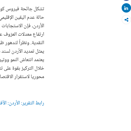
Share
تشكل جائحة فيروس كورونا
Share
حالة عدم اليقين الإقليمي
الأردن، فإن الاستجابات
ارتفاع معدلات العزوف عن 
النقدية. ونظراً لتدهور ظ
يعتمد انتعاش النمو ووتي
خلال التركيز بقوة على ت
محوريا لاستقرار الاقتصا
رابط التقرير: الأردن: الآفا