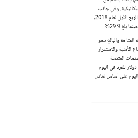
ميكانيكية. وفي جانب
الطلب، كانت الصادرات والاستثمارات هي مُحرِّك النمو. وظلَّ معدل البطالة مرتفعاً عند 15.4% في الربع الأول لعام 2018،
ستوى إمكانياته المتاحة والبالغ نحو
ع الأمنية والاستقرار
خدمات المتصلة
بالسياحة. ومن المتوقع أن يبقى معدل الفقر دونما تغيُّر حول 8.7% باستخدام خط الفقر البالغ 3.2 دولار للفرد في اليوم
باستخدام خط الفقر المدقع (1.9 دولار للفرد في اليوم على أساس تعادل