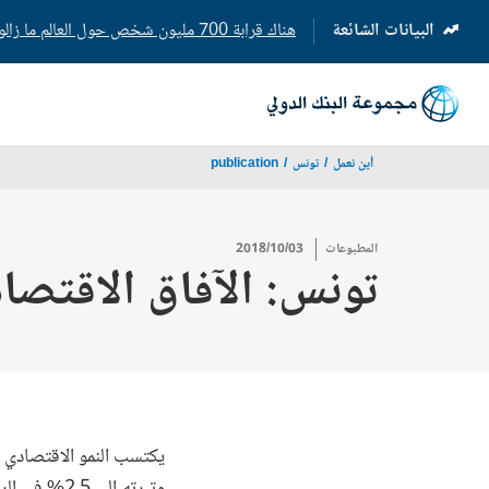
البيانات الشائعة
هناك قرابة 700 مليون شخص حول العالم ما زالوا يعيشون بدون كهرباء
(opens
in
a
new
tab)
أين نعمل
تونس
publication
المطبوعات
2018/10/03
تونس: الآفاق الاقتصادية-