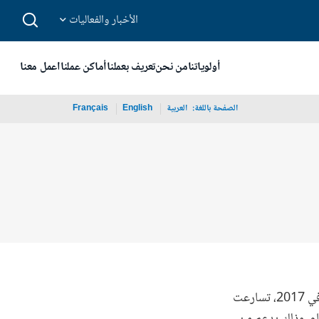
الأخبار والفعاليات
أولوياتنا
من نحن
تعريف بعملنا
أماكن عملنا
اعمل معنا
الصفحة باللغة:
_
العربية
English
Français
يكتسب النمو الاقتصادي في تونس ببطء قوة دافعة. فبعد أن سجَّل معدله انتعاشا طفيفا إلى 2% في 2017، تسارعت
ان عليه قبل عام، وذلك بدعم من