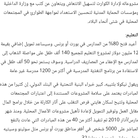
شروعاته لإدارة الكوارث لتسهيل الانتعاش ويتعاون عن كثب مع وزارة الداخلية
مؤسسات الحماية المدنية لتحسين الاستعداد لمواجهة الطوارئ في المجتمعات
لمحلية في شتى أنحاء البلاد.
لتعليم
:
: أعيد فتح 80% من المدارس في بورت أو برنس. وسيساعد تمويل إضافي بقيمة
12 مليون دولار لمشروع التعليم للجميع 140 ألف طفل على مواصلة الذهاب إلى
المدارس مع الإعفاء من المصاريف الدراسية. وسوف يستمر نحو 50 ألف طفل في
لاستفادة من برنامج التغذية المدرسية في أكثر من 1200 مدرسة غير عامة
يقول نيكولا بلتييه، كبير خبراء البنية التحتية في البنك الدولي، إن كثيرا من هذه
لمبادرات يعتمد على سلامة المشروعات المستندة إلى اعتبارات المجتمعات
لمحلية وتتيح لسكان هايتي فرص التغلب على آثار الكارثة من خلال برامج المال
قابل العمل وتوفير التمويل لإعادة تأهيل مشروعات الأعمال المحلية. ومنذ شهر
مارس/آذار 2010 تم تنفيذ أكثر من 40 من هذه المبادرات التي عادت بالنفع
المباشر على 5000 شخص في أفقر مناطق بورت أو برنس مثل سولينو وسيتيه