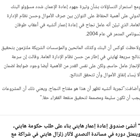
مع استمرار التساؤلات بشأن وتيرة جهود إعادة الإعمار، شدد مسؤولو البنك
لدولي على أهمية الحفاظ على التوازن بين صرف الأموال وحسن نظام الإدارة
لعامة، الذي تبيَّن أنه عامل نجاح في إعادة إعمار أتشيه في أعقاب طوفان
سونامي المدمر في عام 2004.
لاحظت كوكس أن البنك وكذلك المانحين والمؤسسات الشريكة ملتزمون بتحقيق
تائج سريعة لهايتي في إطار من حسن نظام الإدارة العامة. وقالت إن سرعة
لإنجاز عامل حاسم، ولكن على نفس القدر من الأهمية أيضا وجود ضوابط لضمان
لا يُساء إنفاق الأموال وأن تتحقق النتائج.
أضافت:"تجربة أتشيه تظهر أن هذا هو مفتاح النجاح. ويعني ذلك أن المشروعات
جب أن تكون سليمة ومصممة لتحقيق منفعة الفقراء حقا."
 أُنشئ صندوق إعادة إعمار هايتي بناء على طلب حكومة هايتي،
يتمثل دوره في مساندة التصدي لآثار زلزال هايتي في شراكة مع