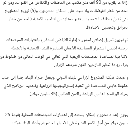
إزالة ما يقرب من 90 ألف متر مكعب من المخلفات والأنقاض من القنوات، ومن ثم
الحد من خطر الفيضانات ولا سيما على السكان المشردين، و(5) توزيع المصابيح
لتي تعمل بالطاقة الشمسية وتعتبر ممتازة من الناحية الأمنية (للحد من خطر
لحرائق وتحسين الإضاءة).
م تجهيز تمويل إضافي لمشروع إدارة الأراضي المدفوع باعتبارات المجتمعات
لريفية لضمان استمرار المساعدة للأعمال الصغيرة للبنية التحتية والأنشطة
لإنتاجية لمساعدة المجتمعات الريفية التي تعاني في الوقت الحالي من ضغوط من
راء زيادة تدفق النازحين الذين شردهم الزلزال.
أعيدت هيكلة المشروع الزراعي للبنك الدولي، ويعمل خبراء البنك جنبا إلى جنب
كومة هايتي للمساعدة في تنفيذ إستراتيجيتها الزراعية وتحديد البرنامج الذي
موله البرنامج العالمي للزراعة والأمن الغذائي (35 مليون دولار).
يجري إعداد مشروع إسكان يستند إلى اعتبارات المجتمعات المحلية بقيمة 25
ليون دولار من أجل الأسر الفقيرة في الأحياء الحضرية. وأعاد البنك هيكلة