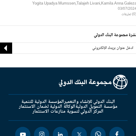
Yogita Upadya Mumssen,Talajeh Livani,Kamila Anna Galez
03/07/202
ليقات
شرة مجموعة البنك الدولي
البنك الدولي للإنشاء والتعمير
المؤسسة الدولية للتنمية
مؤسسة التمويل الدولية
الوكالة الدولية لضمان الاستثمار
المركز الدولي لتسوية منازعات الاستثمار