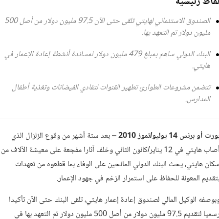
قاط رئيسية
الصندوق الاستئماني لهايتي تلقى حتى الآن 97.5 مليون دولار من أصل 500
مليون دولار تم التعهد بها.
البنك الدولي ساهم بمبلغ 479 مليون دولار لمساندة أنشطة إعادة الإعمار في
هايتي.
تتضمن مشروعات الطوارئ تطهير القنوات لتفادي الفيضانات وتغذية أطفال
المدارس.
ورت أو برنس 14 يوليو/تموز
2010
– بعد ستة أشهر من وقوع الزلزال الذي
أصاب هايتي في 12 يناير/كانون الثاني وخلف آثارا مفجعة على معيشة الآلاف من
كان هايتي، يحث البنك الدولي المانحين على الوفاء بما قطعوه من تعهدات
تقديم المعونة للحفاظ على استمرار الزخم في جهود الإعمار.
بوصفه الوكيل المالي لصندوق إعادة إعمار هايتي، تلقى البنك حتى الآن تأكيدا
رسميا لتقديم 97.5 مليون دولار من أصل 500 مليون دولار تم التعهد بها في