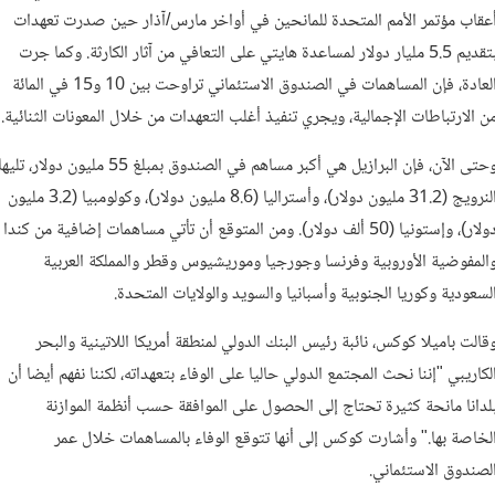
عقاب مؤتمر الأمم المتحدة للمانحين في أواخر مارس/آذار حين صدرت تعهدات
بتقديم 5.5 مليار دولار لمساعدة هايتي على التعافي من آثار الكارثة. وكما جرت
العادة، فإن المساهمات في الصندوق الاستئماني تراوحت بين 10 و15 في المائة
ن الارتباطات الإجمالية، ويجري تنفيذ أغلب التعهدات من خلال المعونات الثنائية.
وحتى الآن، فإن البرازيل هي أكبر مساهم في الصندوق بمبلغ 55 مليون دولار، تليه
النرويج (31.2 مليون دولار)، وأستراليا (8.6 مليون دولار)، وكولومبيا (3.2 مليون
دولار)، وإستونيا (50 ألف دولار). ومن المتوقع أن تأتي مساهمات إضافية من كندا
المفوضية الأوروبية وفرنسا وجورجيا وموريشيوس وقطر والمملكة العربية
لسعودية وكوريا الجنوبية وأسبانيا والسويد والولايات المتحدة.
قالت باميلا كوكس، نائبة رئيس البنك الدولي لمنطقة أمريكا اللاتينية والبحر
لكاريبي "إننا نحث المجتمع الدولي حاليا على الوفاء بتعهداته، لكننا نفهم أيضا أن
لدانا مانحة كثيرة تحتاج إلى الحصول على الموافقة حسب أنظمة الموازنة
لخاصة بها." وأشارت كوكس إلى أنها تتوقع الوفاء بالمساهمات خلال عمر
لصندوق الاستئماني.