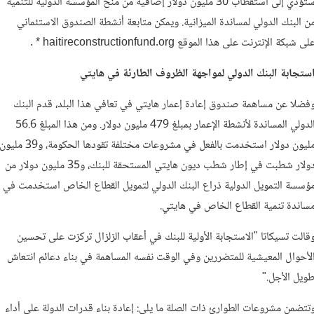
ستؤدي إلى استقطاب 30 مليون دولار إضافية من منح المؤسسة الدولية للتنمية
ن البنك الدولي لمساندة الميزانية. ويمكن متابعة أنشطة الصندوق الاستئماني
لى شبكة الإنترنت على هذا الموقع haitireconstructionfund.org * .
ستجابة البنك الدولي لمواجهة الظروف الطارئة في هايتي
فضلا عن مساهمة صندوق إعادة إعمار هايتي في تعافي هذا البلد، قدم البنك
الدولي المساندة لأنشطة الإعمار بمبلغ 479 مليون دولار. ومن هذا المبلغ 56.6
مليون دولار استخدمت بالفعل في مشروعات مختلفة تقودها الحكومة، و39 مليو
دولار شطبت في إطار شطب ديون هايتي المستحقة للبنك، و35 مليون دولار من
ؤسسة التمويل الدولية ذراع البنك الدولي لتمويل القطاع الخاص استخدمت في
ساندة تنمية القطاع الخاص في هايتي.
قالت تسيكاتا "الاستجابة الأولية للبنك في أعقاب الزلزال تركزت على تحسين
لأحوال المعيشية للمتضررين وفي الوقت نفسه المساهمة في بناء دعائم انتعاش
ويل الأجل."
تتضمن مشروعات الطوارئ ذات الصلة ما يلي: إعادة بناء قدرات الدولة على أداء