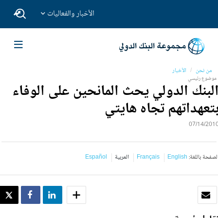
الأخبار والفعاليات
من نحن
الأخبار
موضوع رئيسي
لبنك الدولي يحث المانحين على الوفاء
تعهداتهم تجاه هايتي
07/14/201
لصفحة باللغة:
English
Français
العربية
Español
بريد الكتروني
SHARE
SHARE
WEET