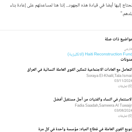
حتاج إليها أيضا في قيادة هذه الجهود... إننا هنا لمساعدتهم على إعادة بناء
لدهم."
واضيع ذات صلة
ارجي
Haiti Reconstruction Fun (الانكليزية)
دونات
لتعامل مع العادات الاجتماعية لتمكين القوى العاملة النسائية في العراق
Soraya El-Khalil,Tala Ismai
03/11/202
ليقات
لاستثمار في النساء والفتيات من أجل مستقبل أفضل
Fadia Saadah,Sameera Al Tuwaijr
03/08/202
ليقات
نويع القوى العاملة في قطاع المياه: مؤسسة واحدة في كل مرة