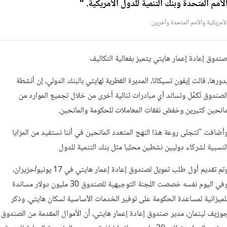
لأمم المتحدة وبنك التنمية للدول الأمريكية. "
لأمريكية والأمم المتحدة وآخرين.
ندوق إعادة إعمار هايتي يتميز بفعالية التكاليف
دورها، قالت إيفون تسيكاتا، المديرة القطرية لهايتي بالبنك الدولي، إن أنشطة
لصندوق تُكمِّل وتساند أي مبادرات ثنائية أخرى من خلال تجميع الموارد من
انحين كثيرين وخفض نفقات المعاملات للحكومة والمانحين.
أضافت "تتجلى روعة هذا النهج المتعدد المانحين في أننا نستفيد من المزايا
لنسبية لشركاء دوليين نشطين محليا مثل بنك التنمية للدول
وتم تقديم أول طلب تمويل لصندوق إعادة إعمار هايتي في 17 يونيو/حزيران،
وفي اليوم نفسه خصصت اللجنة التوجيهية للصندوق 30 مليون دولار مساندة
لميزانية لمساعدة الحكومة على توفير الخدمات الأساسية لسكان هايتي. وذكر
وزيف ليتمان، مدير صندوق إعادة إعمار هايتي، أن الأموال المقدمة من الصندوق