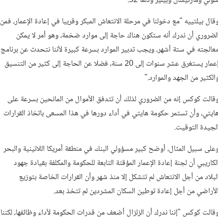
ولي ومارتيسان وبيلير ودلما 32.
قال بيلتييه "مع دخولنا في مرحلة الانتعاش المبكر وقريبا في إعادة الإعمار، فمن
لضروري أن ندرك أنه ستكون هناك حاجة إلى موارد ضخمة، وهو أمر لا يمكن
عالجته في ستة أشهر، ويجب تدبير الموارد بسرعة كبيرة لأننا نتحدث عن برنامج
إعمار يستغرق عشر سنوات إلى 20 سنة، فضلا عن الحاجة إلى كثير من التنسيق
الكثير من الجهد والموارد."
قالت كوكس إنه من الضروري لذلك أن تتدفق الأموال من المانحين بسرعة على
ايتي، وأن تستمر حكومة هايتي في أداء دورها في هذا المسعى باتخاذ القرارات
لجيدة التوقيت.
على سبيل المثال، أوضح كبير مسؤولي البنك في منطقة أمريكا اللاتينية والبحر
لكاريبي أن لجنة إعادة الإعمار المؤقتة التابعة للحكومة والمكلفة بقيادة جهود
لبلاد من أجل الانتعاش لم تتشكل إلا منذ شهر وأن القرارات الخاصة بتوزيع
لأراضي من أجل إعادة توطين السكان المشردين لم تتخذ بعد.
قالت كوكس "إننا ندرك أن الزلزال أضعف من قدرات الحكومة لأداء وظائفها، لكننا