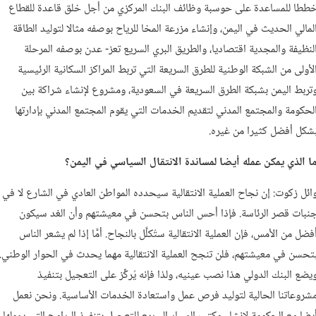
ططا للمساعدة على حوسبة وظائف البنك المركزي من أجل خلق قاعدة للقطاع
لمالي الحديث في اليمن، وإنشاء مزرعة المخا للرياح بوصفه مثالا لتوليد الطاقة
لنظيفة والمجدية اقتصاديا، والطريق البري السريع تعز- عدن بوصفه المرحلة
لأولى من الشبكة الوطنية للطرق السريعة التي تربط المراكز السكانية الرئيسية
تربط اليمن بشبكة الطرق السريعة في السعودية، ومشروع لإنشاء شراكة بين
لحكومة والمجتمع المدني لتقديم الخدمات التي يقوم المجتمع المدني بإدارتها
شكل أفضل كثيرا من غيره.
ا الذي يمكن عمله أيضا لمساندة الانتقال السياسي في اليمن؟
ائل زكوت: إن نجاح العملية الانتقالية سيحدده المواطن العادي في الشارع لا في
نبات قصر الرئاسة. فإذا أحس الناس بتحسن في معيشتهم وأن الغد سيكون
فضل من الأمس، فإن العملية الانتقالية ستُكلَّل بالنجاح. أمَّا إذا لم يشعر الناس
تحسن في معيشتهم، فلن تنجح العملية الانتقالية مهما يحدث في الحوار الوطني.
يضع البنك الدولي هذا نصب عينيه، ولذا فإنه يُركِّز على التعجيل بتنفيذ
شروعاتنا الحالية لتوليد فرص عمل واستعادة الخدمات الأساسية. ونحن نعمل