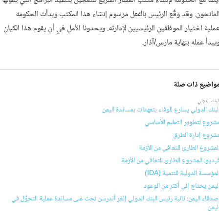
يضا مع الحكومة لإنشاء مكتب المسار السريع للتعجيل بتنفيذ البرامج التي يمولها
لمانحون. وقد وقَّع الرئيس بالفعل مرسوم إنشاء هذا المكتب وبدأت الحكومة
ملية اختيار الموظفين الرئيسيين لإدارته. ويحدونا الأمل في أن يقوم هذا الكيان
يبدأ عمله بنهاية مارس/آذار.
واضيع ذات صلة
لبنك الدولي
لبنك الدولي يسارع للوفاء بتعهدات بمساندة اليمن
شروع لتطوير التعليم الأساسي
شروع إدارة الطرق
لمشروع الطارئ للتعافي من الأزمة
يديو: المشروع الطارئ للتعافي من الأزمة
لمؤسسة الدولية للتنمية (IDA)
ليمن يحتاج إلى أكثر من الوعود
صدقاء اليمن: نائبة رئيس البنك الدولي إنغر أندرسن تحث على مساندة عملية التحوُّل في
ليمن