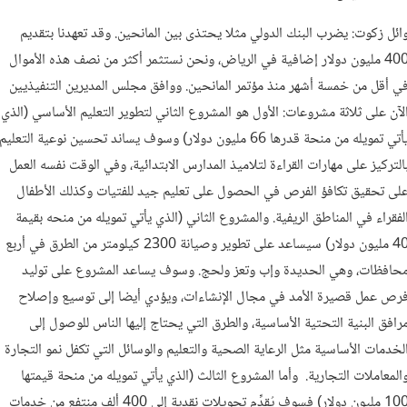
ائل زكوت: يضرب البنك الدولي مثلا يحتذى بين المانحين. وقد تعهدنا بتقديم
400 مليون دولار إضافية في الرياض، ونحن نستثمر أكثر من نصف هذه الأموال
ي أقل من خمسة أشهر منذ مؤتمر المانحين. ووافق مجلس المديرين التنفيذيين
لآن على ثلاثة مشروعات: الأول هو المشروع الثاني لتطوير التعليم الأساسي (الذي
يأتي تمويله من منحة قدرها 66 مليون دولار) وسوف يساند تحسين نوعية التعليم
التركيز على مهارات القراءة لتلاميذ المدارس الابتدائية، وفي الوقت نفسه العمل
لى تحقيق تكافؤ الفرص في الحصول على تعليم جيد للفتيات وكذلك الأطفال
لفقراء في المناطق الريفية. والمشروع الثاني (الذي يأتي تمويله من منحه بقيمة
40 مليون دولار) سيساعد على تطوير وصيانة 2300 كيلومتر من الطرق في أربع
حافظات، وهي الحديدة وإب وتعز ولحج. وسوف يساعد المشروع على توليد
رص عمل قصيرة الأمد في مجال الإنشاءات، ويؤدي أيضا إلى توسيع وإصلاح
رافق البنية التحتية الأساسية، والطرق التي يحتاج إليها الناس للوصول إلى
لخدمات الأساسية مثل الرعاية الصحية والتعليم والوسائل التي تكفل نمو التجارة
المعاملات التجارية. وأما المشروع الثالث (الذي يأتي تمويله من منحة قيمتها
100 مليون دولار) فسوف يُقدِّم تحويلات نقدية إلى 400 ألف منتفع من خدمات