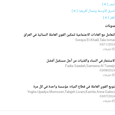
ليمن ( e )
لشرق الأوسط وشمال أفريقيا ( e )
لفقر ( e )
دونات
لتعامل مع العادات الاجتماعية لتمكين القوى العاملة النسائية في العراق
Soraya El-Khalil,Tala Ismai
03/11/202
ليقات
لاستثمار في النساء والفتيات من أجل مستقبل أفضل
Fadia Saadah,Sameera Al Tuwaijr
03/08/202
ليقات
نويع القوى العاملة في قطاع المياه: مؤسسة واحدة في كل مرة
Yogita Upadya Mumssen,Talajeh Livani,Kamila Anna Galez
03/07/202
ليقات