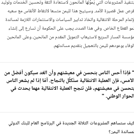
تنفيذ المشروعات التي يُموِّلها المانحون لاستعادة الثقة وتحسين الخدمات وتوليد
رص عمل قصيرة الأمد.
وسيتيح هذا لليمن متسعا لالتقاط الأنفاس مع سعيه
إتمام المرحلة الانتقالية واتخاذ تدابير السياسات والاستثمارات اللازمة لمساندة
مو القطاع الخاص.
وفي هذا الصدد، يجب على الحكومة أن تسارع إلى إنشاء
ؤسسة المسار السريع لاستيعاب التمويل المقدم من المانحين، وعلى المانحين
لوفاء بوعودهم لليمن بالتعجيل بتقديم مساندتهم.
 فإذا أحس الناس بتحسن في معيشتهم وأن الغد سيكون أفضل من
لأمس، فإن العملية الانتقالية ستُكلَّل بالنجاح. أمَّا إذا لم يشعر الناس
تحسن في معيشتهم، فلن تنجح العملية الانتقالية مهما يحدث في
لحوار الوطني. "
يف ستساهم المشروعات الثلاثة الجديدة في البرنامج العام للبنك الدولي
مساندة اليمن؟