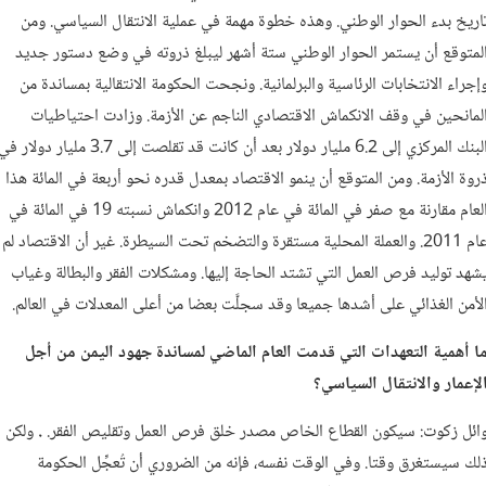
اريخ بدء الحوار الوطني. وهذه خطوة مهمة في عملية الانتقال السياسي. ومن
لمتوقع أن يستمر الحوار الوطني ستة أشهر ليبلغ ذروته في وضع دستور جديد
إجراء الانتخابات الرئاسية والبرلمانية. ونجحت الحكومة الانتقالية بمساندة من
لمانحين في وقف الانكماش الاقتصادي الناجم عن الأزمة. وزادت احتياطيات
البنك المركزي إلى 6.2 مليار دولار بعد أن كانت قد تقلصت إلى 3.7 مليار دولار ف
روة الأزمة. ومن المتوقع أن ينمو الاقتصاد بمعدل قدره نحو أربعة في المائة هذا
العام مقارنة مع صفر في المائة في عام 2012 وانكماش نسبته 19 في المائة في
عام 2011. والعملة المحلية مستقرة والتضخم تحت السيطرة. غير أن الاقتصاد لم
شهد توليد فرص العمل التي تشتد الحاجة إليها. ومشكلات الفقر والبطالة وغياب
لأمن الغذائي على أشدها جميعا وقد سجلَّت بعضا من أعلى المعدلات في العالم.
ا أهمية التعهدات التي قدمت العام الماضي لمساندة جهود اليمن من أجل
لإعمار والانتقال السياسي؟
ائل زكوت:
سيكون القطاع الخاص مصدر خلق فرص العمل وتقليص الفقر.
.
ولكن
لك سيستغرق وقتا.
وفي الوقت نفسه، فإنه من الضروري أن تُعجِّل الحكومة