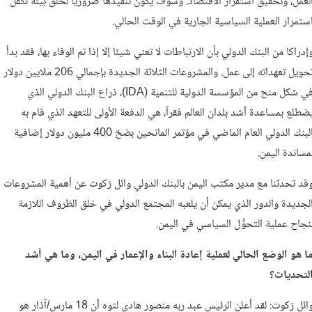
لعمل، وتحقيق استقرار الاقتصاد. وسوف يكون تنفيذها ضروريا لخلق بيئة تكفل
ستمرار العملية السياسية الجارية في الوقت الحالي.
إدراكا من البنك الدولي بأن الارتباطات لا تعني شيئا إلا إذا تم الوفاء بها، فقد بدأ
تحويل تعهداته إلى عمل. والمشروعات الثلاثة الجديدة بإجمالي 206 ملايين دولار
في شكل منح من المؤسسة الدولية للتنمية (IDA)، ذراع البنك الدولي الذي
ضطلع بمساعدة أشد بلدان العالم فقراً، هي الدفعة الأولى للتعهد الذي قام به
البنك الدولي العام الماضي في مؤتمر المانحين بضخ 400 مليون دولار إضافية
مساندة اليمن.
قد تحدثنا مع مدير مكتب اليمن بالبنك الدولي وائل زكوت عن أهمية المشروعات
لجديدة والدور الذي يمكن أن يلعبه المجتمع الدولي في خلق الظروف اللازمة
نجاح عملية التحوُّل السياسي في اليمن.
ا هو الوضع الحالي لعملية إعادة البناء والإعمار في اليمن، وما هي أشد
لتحديات؟
وائل زكوت: لقد أعلن الرئيس عبد ربه منصور هادي لتوه أن 18 مارس/آذار هو