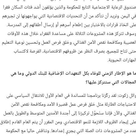
ندوق الرعاية الاجتماعية التابع للحكومة والذين يؤلفون أشد فئات السكان فقرا
ي اليمن. ونريد أن نتأكد من أن التحديات الاقتصادية التي يواجهونها لن تجبرهم
لى اتخاذ قرارات بالاختبار بين إطعام أسرهم أو إرسال أطفالهم إلى المدرسة.
سوف تتركز هذه المشروعات الثلاثة على مساعدة الفقراء خلال هذه الأوقات
لعصيبة ومكافحة نقص الأمن الغذائي، وخلق فرص العمل وتحسين نوعية التعليم
تى تتاح للجميع، بصرف النظر عن ظروفهم الاقتصادية، الفرصة لاكتساب
لمهارات الحيوية.
ا هو الإطار الزمني للوفاء بكل التعهدات الإضافية للبنك الدولي وما هي
لمجالات التي ستتركز عليها؟
ائل زكوت: لقد ركَّزنا برنامجنا للمساندة في العام الأول للانتقال السياسي على
لاحتياجات الطارئة مثل خلق فرص عمل قصيرة الأمد ومكافحة نقص الأمن
لغذائي. والآن فإننا سنُحوِّل تركيزنا إلى أجندة الأمدين المتوسط والطويل بالعمل
لى إيجاد الظروف اللازمة للنمو الاقتصادي. ومن المقرر أن يتم العام القادم إطلاق
دد من المشروعات ذات الصلة التي يجري إعدادها. ونناقش حاليا مع الحكومة