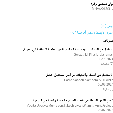
يان صحفي رقم:
2013/317/MN
ليمن ( e )
لشرق الأوسط وشمال أفريقيا ( e )
دونات
لتعامل مع العادات الاجتماعية لتمكين القوى العاملة النسائية في العراق
Soraya El-Khalil,Tala Ismai
03/11/202
ليقات
لاستثمار في النساء والفتيات من أجل مستقبل أفضل
Fadia Saadah,Sameera Al Tuwaijr
03/08/202
ليقات
نويع القوى العاملة في قطاع المياه: مؤسسة واحدة في كل مرة
Yogita Upadya Mumssen,Talajeh Livani,Kamila Anna Galez
03/07/202