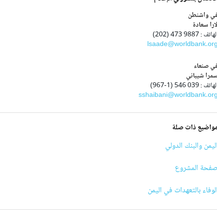
ي واشنطن
ارا سعادة
هاتف : 9887 473 (202)
lsaade@worldbank.or
ي صنعاء
مرا شيباني
هاتف : 039 546 (1-967)
sshaibani@worldbank.or
واضيع ذات صلة
ليمن والبنك الدولي
فحة المشروع
لوفاء بالتعهدات في اليمن