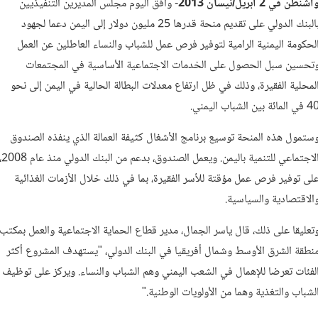
اشنطن في 2 أبريل/نيسان 2013
- وافق اليوم مجلس المديرين التنفيذيين
بالبنك الدولي على تقديم منحة قدرها 25 مليون دولار إلى اليمن دعما لجهود
لحكومة اليمنية الرامية لتوفير فرص عمل للشباب والنساء العاطلين عن العمل
تحسين سبل الحصول على الخدمات الاجتماعية الأساسية في المجتمعات
لمحلية الفقيرة، وذلك في ظل ارتفاع معدلات البطالة الحالية في اليمن إلى نحو
ي المائة بين الشباب اليمني.
ستمول هذه المنحة توسيع برنامج الأشغال كثيفة العمالة الذي ينفذه الصندوق
الاجتماعي للتنمية باليمن. ويعمل الصندوق، بدعم من ا
لى توفير فرص عمل مؤقتة للأسر الفقيرة، بما في ذلك خلال الأزمات الغذائية
الاقتصادية والسياسية.
تعليقا على ذلك، قال ياسر الجمال، مدير قطاع الحماية الاجتماعية والعمل بمكتب
نطقة الشرق الأوسط وشمال أفريقيا في البنك الدولي، "يستهدف المشروع أكثر
لفئات تعرضا للإهمال في الشعب اليمني وهم الشباب والنساء. ويركز على توظيف
لشباب والتغذية وهما من الأولويات الوطنية."