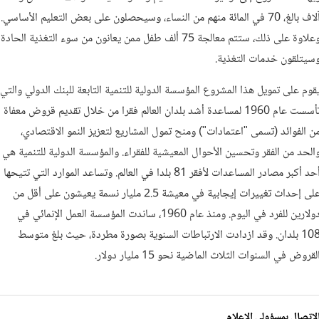
آلاف بالغ، 70 في المائة منهم من النساء، وسيحصلون على بعض التعليم الأساسي.
وعلاوة على ذلك، ستتم معالجة 75 ألف طفل ممن يعانون من سوء التغذية الحادة
سيتلقون خدمات التغذية.
قوم على تمويل هذا المشروع المؤسسة الدولية للتنمية التابعة للبنك الدولي والتي
تأسست عام 1960 لمساعدة أشد بلدان العالم فقرا من خلال تقديم قروض معفاة
ن الفوائد (تسمى "اعتمادات") ومنح تمول المشاريع لتعزيز النمو الاقتصادي،
الحد من الفقر وتحسين الأحوال المعيشية للفقراء. والمؤسسة الدولية للتنمية هي
أحد أكبر مصادر المساعدات لأفقر 81 بلدا في العالم. وتساعد الموارد التي تتيحها
على إحداث تغييرات إيجابية في معيشة 2.5 مليار نسمة يعيشون على أقل من
دولارين للفرد في اليوم. ومنذ عام 1960، ساندت المؤسسة العمل الإنمائي في
108 بلدان. وقد ازدادت الارتباطات السنوية بصورة مطردة، حيث بلغ متوسط
لقروض في السنوات الثلاث الماضية نحو 15 مليار دولار.
لاتصال بمسؤولي الإعلام