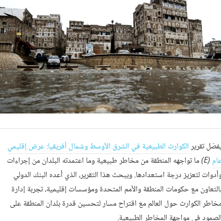
فصّل تقرير
الكوارث الطبيعية في الشرق الأوسط وشمال أفريقيا: عرض إقليمي
ام
(E)
ما تواجهه المنطقة من مخاطر طبيعية وما اعتمدته البلدان من إجراءات
أدوات لتعزيز درجة استعدادها. ويبحث هذا التقرير، الذي أعده البنك الدولي
التعاون مع حكومات المنطقة والأمم المتحدة ومؤسسات إقليمية، تجربة إدارة
خاطر الكوارث حول العالم مع اقتراح مسار لتحسين قدرة بلدان المنطقة على
لصمود في مواجهة المخاطر الطبيعية.