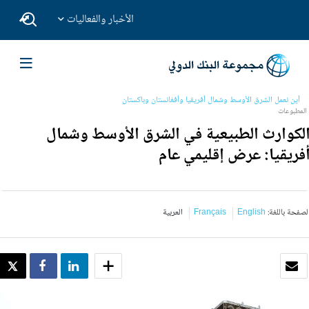
الأخبار والفعاليات
أين نعمل
الشرق الأوسط وشمال أفريقيا وأفغانستان وباكستان
المطبوعات
لكوارث الطبيعية في الشرق الأوسط وشمال
فريقيا: عرض إقليمي عام
لصفحة باللغة:
English
Français
العربية
بريد الكتروني
SHARE
SHARE
WEET