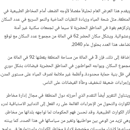
يقدم هذا العرض العام تحليلاً مفصلاً لأوجه الضعف أمام المخاطر الطبيعية في
لمنطقة، مثل شحة المياه وزيادة التقلبات المناخية والنمو السريع في عدد السكان
تركزهم بقوة في المناطق الحضرية لا سيما في تجمعات سكنية غير آمنة
وعشوائية. ويشكل سكان الحضر 62 في المائة من مجموع عدد السكان مع توقع
ضاعف هذا العدد بحلول عام 2040.
إضافة إلى ذلك، فإن 3 في المائة من مساحة المنطقة يقطنها 92 في المائة من
جموع السكان. ويواجه المواطنون في المناطق الحضرية فيضانات بشكل دوري
ي ظل بنية حماية محدودة، وأنظمة غير ملائمة لصرف المياه على مستوى المدن،
إجراءات ضعيفة لتخفيف وطأة الفيضانات على الناس.
يتناول التقرير أيضاً التقدم الذي أحرزته دول المنطقة في مجال إدارة مخاطر
لكوارث والتحول من الإجراءات القائمة على رد الفعل إلى التدابير الاستباقية لدرء
ثار الكوارث الطبيعية. وقد تحسن فهم الحكومات لما تواجهه بلدانها من مخاطر،
هي تزيد من الوعي بين مواطنيها وتغير من سياساتها في هذا الصدد، كما بينته
ساعيها لإنشاء مؤسسات مخصصة لإدارة مخاطر الكوارث واستثمارها في برامج