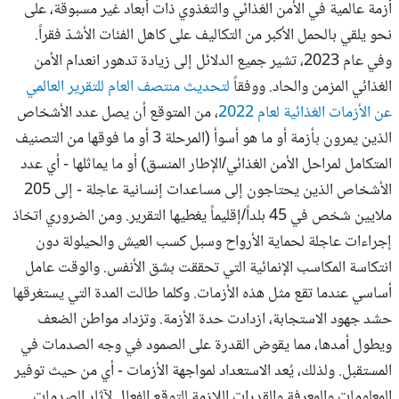
أزمة عالمية في الأمن الغذائي والتغذوي ذات أبعاد غير مسبوقة، على
نحو يلقي بالحمل الأكبر من التكاليف على كاهل الفئات الأشدّ فقراً.
وفي عام 2023، تشير جميع الدلائل إلى زيادة تدهور انعدام الأمن
الغذائي المزمن والحاد. ووفقاً
لتحديث منتصف العام للتقرير العالمي
عن الأزمات الغذائية لعام 2022
، من المتوقع أن يصل عدد الأشخاص
الذين يمرون بأزمة أو ما هو أسوأ (المرحلة 3 أو ما فوقها من التصنيف
المتكامل لمراحل الأمن الغذائي/الإطار المنسق) أو ما يماثلها - أي عدد
الأشخاص الذين يحتاجون إلى مساعدات إنسانية عاجلة - إلى 205
ملايين شخص في 45 بلداً/إقليماً يغطيها التقرير. ومن الضروري اتخاذ
إجراءات عاجلة لحماية الأرواح وسبل كسب العيش والحيلولة دون
انتكاسة المكاسب الإنمائية التي تحققت بشق الأنفس. والوقت عامل
أساسي عندما تقع مثل هذه الأزمات. وكلما طالت المدة التي يستغرقها
حشد جهود الاستجابة، ازدادت حدة الأزمة. وتزداد مواطن الضعف
ويطول أمدها، مما يقوض القدرة على الصمود في وجه الصدمات في
المستقبل. ولذلك، يُعد الاستعداد لمواجهة الأزمات - أي من حيث توفير
المعلومات والمعرفة والقدرات اللازمة للتوقع الفعال لآثار الصدمات