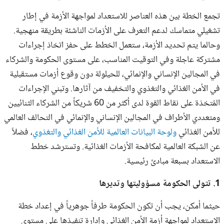
‫تجمع الخطة بين هذه العناصر للاستعداد لمواجهة الأزمة في إطار
تشغيلي متماسك لدعم التعرف على الأزمات الناشئة بطريقة منهجية.
وحالما يتم تحديد الأزمة، ستعمل الخطط على حفز اتخاذ إجراءات
مشتركة عاجلة وفي التوقيت المناسب، على مستوى الحكومة والشركاء
في المجالين الإنساني والإنمائي، للحيلولة دون وقوع أزمات مستقبلية
في الأمن الغذائي والتغذوي والتخفيف من آثارها. وتبني الإجراءات
المُتخذة على نقاط القوة لدى أكثر من 60 شريكاً من الشركاء الثنائيين
ومتعددي الأطراف في المجالين الإنساني والإنمائي في التحالف العالمي
للأمن الغذائي
ولوحة البيانات العالمية للأمن الغذائي والتغذوي
، فضلاً
عن الشبكة العالمية لمكافحة الأزمات الغذائية. وتسترشد خطط
الاستعداد بسبعة مبادئ رئيسية.
1. تتولى الحكومة مسؤوليتها وتديرها
حيثما أمكن، يجب أن تكون الحكومة طرفاً جوهرياً في إعداد خطة
الاستعداد لمواجهة أزمة الأمن الغذائي وإدارة تنفيذها على مستوى