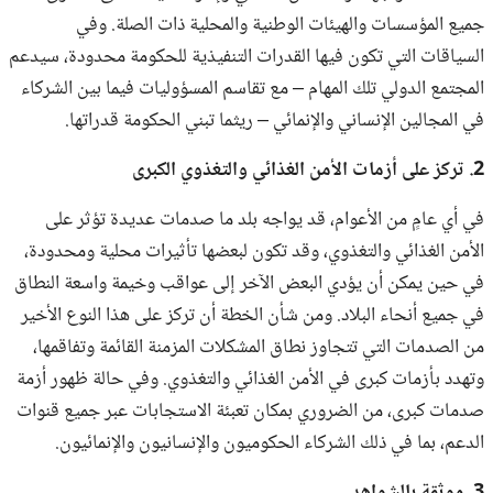
جميع المؤسسات والهيئات الوطنية والمحلية ذات الصلة. وفي
السياقات التي تكون فيها القدرات التنفيذية للحكومة محدودة، سيدعم
المجتمع الدولي تلك المهام – مع تقاسم المسؤوليات فيما بين الشركاء
في المجالين الإنساني والإنمائي – ريثما تبني الحكومة قدراتها.
2. تركز على أزمات الأمن الغذائي والتغذوي الكبرى
في أي عامٍ من الأعوام، قد يواجه بلد ما صدمات عديدة تؤثر على
الأمن الغذائي والتغذوي، وقد تكون لبعضها تأثيرات محلية ومحدودة،
في حين يمكن أن يؤدي البعض الآخر إلى عواقب وخيمة واسعة النطاق
في جميع أنحاء البلاد. ‫ومن شأن الخطة أن تركز على هذا النوع الأخير
من الصدمات التي تتجاوز نطاق المشكلات المزمنة القائمة وتفاقمها،
وتهدد بأزمات كبرى في الأمن الغذائي والتغذوي. وفي حالة ظهور أزمة
صدمات كبرى، من الضروري بمكان تعبئة الاستجابات عبر جميع قنوات
الدعم، بما في ذلك الشركاء الحكوميون والإنسانيون والإنمائيون.
3. موثقة بالشواهد