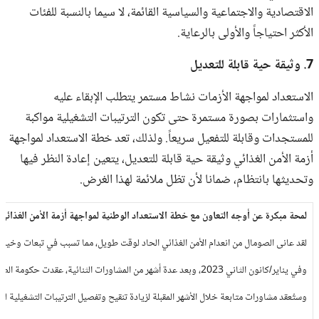
الاقتصادية والاجتماعية والسياسية القائمة، لا سيما بالنسبة للفئات
الأكثر احتياجاً والأولى بالرعاية.
7. وثيقة حية قابلة للتعديل
الاستعداد لمواجهة الأزمات نشاط مستمر يتطلب الإبقاء عليه
واستثمارات بصورة مستمرة حتى تكون الترتيبات التشغيلية مواكبة
للمستجدات وقابلة للتفعيل سريعاً. ‫ولذلك، تعد خطة الاستعداد لمواجهة
أزمة الأمن الغذائي وثيقة حية قابلة للتعديل، يتعين إعادة النظر فيها
وتحديثها بانتظام، ضمانا لأن تظل ملائمة لهذا الغرض.
لمحة مبكرة عن أوجه التعاون مع خطة الاستعداد الوطنية لمواجهة أزمة الأمن الغذائي 
لقد عانى الصومال من انعدام الأمن الغذائي الحاد لوقت طويل، مما تسبب في تبعات وخيمة. وحتى ديسمبر/كانون الأول 2022، أشا
وفي يناير/كانون الثاني 2023، وبعد عدة أشهر من المشاورات الثنائية، عقدت حكومة الصومال الاتحادية حلقة عمل للمشاورات الفنية لاستعراض مسودة عمل الخطة، والمساعدة في تنقيح ترتيباتها المقترحة، وبناء توافق في الآراء بشأن الخطوات التالية والجدول الزمني لتفعيلها.
وستُعقد مشاورات متابعة خلال الأشهر المقبلة لزيادة تنقيح وتفصيل الترتيبات التشغيلية للخطة. ومن المتوقع الانتهاء من الخطة في سبتمبر/أيلول 2023، بعد أن أقرتها رسمياً حكومة ا