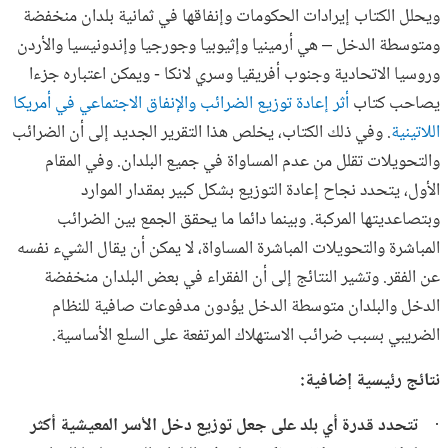
ويحلل الكتاب إيرادات الحكومات وإنفاقها في ثمانية بلدان منخفضة
ومتوسطة الدخل – هي أرمينيا وإثيوبيا وجورجيا وإندونيسيا والأردن
وروسيا الاتحادية وجنوب أفريقيا وسري لانكا - ويمكن اعتباره جزءا
يصاحب كتاب
أثر إعادة توزيع الضرائب والإنفاق الاجتماعي في أمريكا
اللاتينية
. وفي ذلك الكتاب، يخلص هذا التقرير الجديد إلى أن الضرائب
والتحويلات تقلل من عدم المساواة في جميع البلدان. وفي المقام
الأول، يتحدد نجاح إعادة التوزيع بشكل كبير بمقدار الموارد
وبتصاعديتها المركبة. وبينما دائما ما يحقق الجمع بين الضرائب
المباشرة والتحويلات المباشرة المساواة، لا يمكن أن يقال الشيء نفسه
عن الفقر. وتشير النتائج إلى أن الفقراء في بعض البلدان منخفضة
الدخل والبلدان متوسطة الدخل يؤدون مدفوعات صافية للنظام
الضريبي بسبب ضرائب الاستهلاك المرتفعة على السلع الأساسية.
نتائج رئيسية إضافية:
·
تتحدد قدرة أي بلد على جعل توزيع دخل الأسر المعيشية أكثر