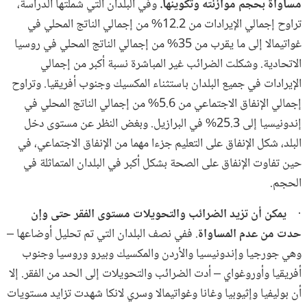
مساواة بحجم موازنته وتكوينها.
وفي البلدان التي شملتها الدراسة،
تراوح إجمالي الإيرادات من 12.2% من إجمالي الناتج المحلي في
غواتيمالا إلى ما يقرب من 35% من إجمالي الناتج المحلي في روسيا
الاتحادية. وشكلت الضرائب غير المباشرة نسبة أكبر من إجمالي
الإيرادات في جميع البلدان باستثناء المكسيك وجنوب أفريقيا. وتراوح
إجمالي الإنفاق الاجتماعي من 5.6% من إجمالي الناتج المحلي في
إندونيسيا إلى 25.3% في البرازيل. وبغض النظر عن مستوى دخل
البلد، شكل الإنفاق على التعليم جزءا مهما من الإنفاق الاجتماعي، في
حين تفاوت الإنفاق على الصحة بشكل أكبر في البلدان المتماثلة في
الحجم.
·
يمكن أن تزيد الضرائب والتحويلات مستوى الفقر حتى وإن
حدت من عدم المساواة
. ففي نصف البلدان التي تم تحليل أوضاعها –
وهي جورجيا وإندونيسيا والأردن والمكسيك وبيرو وروسيا وجنوب
أفريقيا وأوروغواي – أدت الضرائب والتحويلات إلى الحد من الفقر. إلا
أن بوليفيا وإثيوبيا وغانا وغواتيمالا وسري لانكا شهدت تزايد مستويات