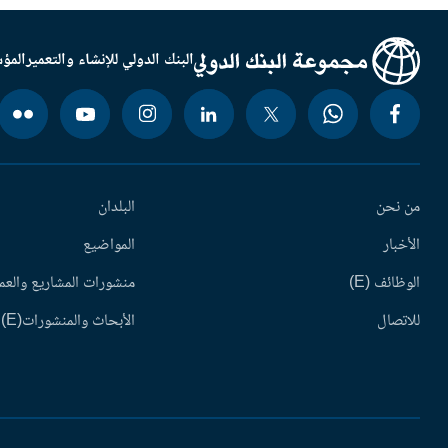
البنك الدولي للإنشاء والتعمير
المؤس
من نحن
البلدان
الأخبار
المواضيع
الوظائف (E)
منشورات المشاريع والعم
للاتصال
الأبحاث والمنشورات(E)