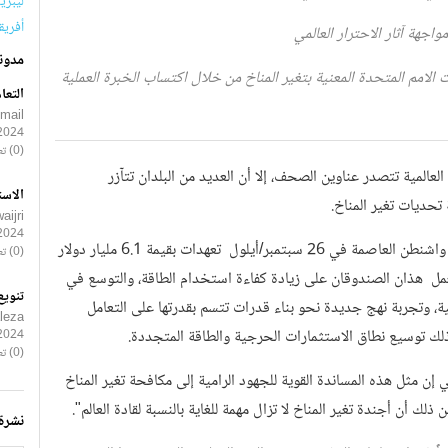
ليبريا (
أفريقيا
جهة آثار الاحترار العالمي
مدون
لامم المتحدة المعنية بتغير المناخ من خلال اكتساب الخبرة العملية
التعا
smail
2024
(0) تعليقات
العالمية تتصدر عناوين الصحف، إلا أن العديد من البلدان تتآزر
الاست
تحديات تغير المناخ.
ijri
2024
وقد قدمت 10 بلدان صناعية اجتمعت في مقر البنك الدولي في واشنطن العاصمة في 26 سبتمبر/أيلول تعهدات بقيمة 6.1 مليار دولار
(0) تعليقات
مل هذان الصندوقان على زيادة كفاءة استخدام الطاقة، والتوسع في
تنويع
ة، وتجربة نهج جديدة نحو بناء قدرات تتسم بقدرتها على التعامل
leza
وكذلك توسيع نطاق الاستثمارات الحرجية والطاقة المتجددة.
2024
(0) تعليقات
إن مثل هذه المساندة القوية للجهود الرامية إلى مكافحة تغير المناخ
ك أن أجندة تغير المناخ لا تزال مهمة للغاية بالنسبة لقادة العالم".
نشرة 