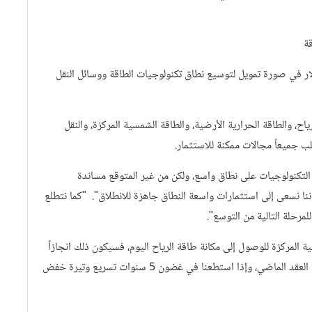
ة
كنولوجيا النظيفة الجديد بتوفير 5.2 مليار دولار في صورة تمويل لتوسيع نطاق تكنولوجيات الطاقة ووسائل النقل
ح، والطاقة الحرارية الأرضية، والطاقة الشمسية المركزة، والنقل
 جميعاً مجالات ممكنة للاستثمار.
لتكنولوجيات على نطاق واسع، ولكن من غير المتوقع مساندة
إننا نسعى إلى استثمارات واسعة النطاق جاهزة للانطلاق". "كما نتطلع
مرحلة التالية من التوسع".
 المركزة للوصول إلى مكانة طاقة الرياح اليوم، فسيكون ذلك انجازاً
كبيراً". "فقد تراجعت تكاليف طاقة الرياح بصورة كبيرة للغاية في العقد الماضي، وإذا استطعنا في غضون 5 سنوات تسريع وتيرة خفض