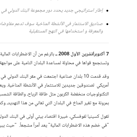
إطار استراتيجي جديد يحدد دور مجموعة البنك الدولي في موا
صناديق الاستثمار في الأنشطة المناخية سوف تدعم مفاوضات ا
والمعرفة و استخدامها في النهج المستقبلية
7 أكتوبر/تشرين الأول 2008 ــ
بالرغم من أن الاضطرابات المالية 
وتستجمع قواها في محاولة لمساعدة البلدان النامية على مواجهة 
أمريكي لصندوقين جديدين للاستثمار في الأنشطة المناخية. ويع
التكنولوجيات منخفضة الكربون مثل طاقة الرياح، والطاقة الشمسي
بمرونة مع تغير المناخ في البلدان التي تعاني من هذا التهديد، 
تقول كسينيا لفوفسكي، خبيرة اقتصاد بيئي أولى في البنك الدولي 
"في خضم هذه الاضطرابات المالية" يعد أمراً مشجعاً. "حيث يبين ذل