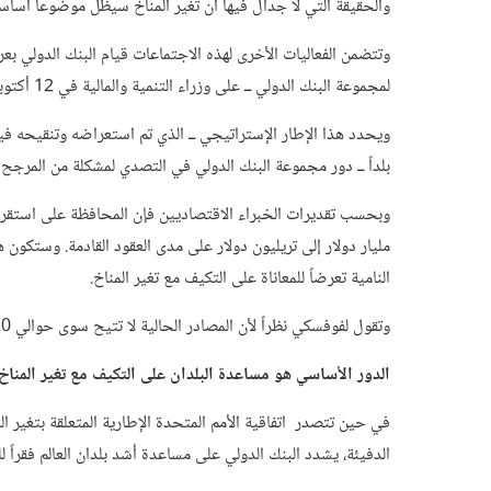
والحقيقة التي لا جدال فيها أن تغير المناخ سيظل موضوعاً أساسي
وتتضمن الفعاليات الأخرى لهذه الاجتماعات قيام البنك الدولي بعر
لمجموعة البنك الدولي ــ على وزراء التنمية والمالية في 12 أكتوبر/تشرين الأول.
بلداً ــ دور مجموعة البنك الدولي في التصدي لمشكلة من المرجح
مليار دولار إلى تريليون دولار على مدى العقود القادمة. وستكون ه
النامية تعرضاً للمعاناة على التكيف مع تغير المناخ.
وتقول لفوفسكي نظراً لأن المصادر الحالية لا تتيح سوى حوالي 10 مليارات دولار سنوياً للبلدان النامية فإن هذا التحدي رهيب.
الدور الأساسي هو مساعدة البلدان على التكيف مع تغير المناخ
في حين تتصدر اتفاقية الأمم المتحدة الإطارية المتعلقة بتغير ال
الدفيئة، يشدد البنك الدولي على مساعدة أشد بلدان العالم فقراً ل