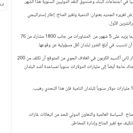
اً في اجتماعات البنك وصندوق النقد الدوليين السنوية هذا الشهر.
ض تقريره الجديد بعنوان: التنمية وتغير المناخ: إطار إستراتيجي
ويحدد هذا الإطار الإستراتيجي ــ الذي تم استعراضه وتنقيحه فيما يزيد على 5 شهور من المشاورات من جانب 1800 مشارك من 76
 أن تتسبب في أبلغ الضرر لبلدان أقل مسؤولية عن وقوعها.
وبحسب تقديرات الخبراء الاقتصاديين فإن المحافظة على استقرار ثاني أكسيد الكربون في الغلاف الجوي من المتوقع أن تكلف من 200
ناك حاجة أيضاً إلى مليارات الدولارات سنوياً لمساعدة أشد البلدان
مناخ السياسة العالمية والتعاون الدولي للحد من انبعاثات غازات
لتكيف مع تغير المناخ وإدارة المخاطر.