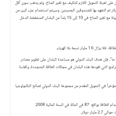
على تعبئة التمويل اللازم للتكيف مع تغير المناخ. ولم يذهب سوى أقل
ر إلى الصندوق الاستراتيجي للمناخ من 6.1 مليار دولار تم التعهد بها للصندوقين الجديدين. وسيتم استخدام جزء كبير من
هذا التمويل لتجربة برامج تستهدف تعزيز القدرة على التعامل بمرونة مع تغير المناخ في 10 إلى 15 بلداً من البلدان المنخفضة الدخل
ار نسمة بلا كهرباء.
ة ما"، فإن هدف البنك الدولي هو مساعدة البلدان على تطوير مصادر
امج التي تقودها هذه البلدان في مجالات الطاقة المتجددة، وكفاءة
ؤخراً في التمويل المقدم من مجموعة البنك الدولي لصالح التكنولوجيا
زاد التمويل الموجه لصالح الطاقة المتجددة وكفاءة استخدام الطاقة بواقع 87 في المائة في السنة المالية 2008