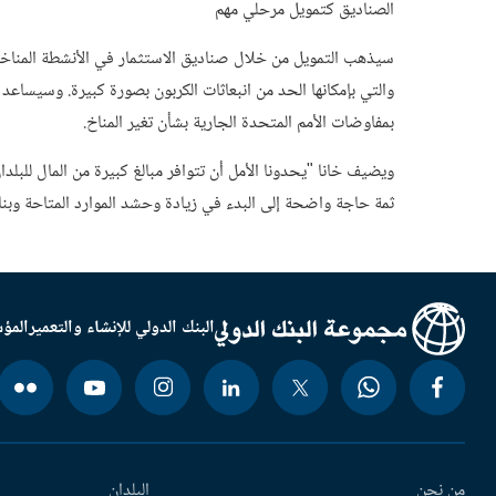
الصناديق كتمويل مرحلي مهم
سيذهب التمويل من خلال صناديق الاستثمار في الأنشطة المناخية 
والتي بإمكانها الحد من انبعاثات الكربون بصورة كبيرة. وسيساعد
بمفاوضات الأمم المتحدة الجارية بشأن تغير المناخ.
ويضيف خانا "يحدونا الأمل أن تتوافر مبالغ كبيرة من المال للبلد
ثمة حاجة واضحة إلى البدء في زيادة وحشد الموارد المتاحة وبناء
البنك الدولي للإنشاء والتعمير
المؤس
من نحن
البلدان