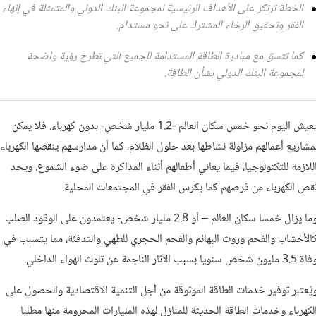
الخطة ترتكز على الأهداف الرئيسية لمجموعة البنك الدولي والمتمثلة في إنهاء
الفقر وتحقيق الرخاء المشترك على نحو مستدام.
كما تتسق مع مبادرة الطاقة المستدامة للجميع التي تطرح رؤية واضحة
لمجموعة البنك الدولي بشأن الطاقة.
يعيش اليوم نحو خمس سكان العالم -1.2 مليار شخص- بدون كهرباء. فلا يمكن
مشاريع أعمالهم مزاولة نشاطها بعد حلول الظلام، كما أن مدارسهم ينقصها الكهرباء
للازمة للتكنولوجيا، فيما يعاني أطفالهم أثناء المذاكرة على ضوء الشموع. ويحد
قص الكهرباء من فرصهم كما يكرس الفقر في المجتمعات المحلية.
وما يزال خمسا سكان العالم – أو 2.8 مليار شخص- يعتمدون على الوقود الصلب
الأخشاب والفحم وروث البهائم والفحم الحجري للطهي والتدفئة، مما يتسبب في
3.5 مليون شخص سنويا بسبب الآثار الناجمة عن تلوث الهواء الداخلي.
يُعتبر توفير خدمات الطاقة الموثوقة من أجل التنمية الاقتصادية والحصول على
لكهرباء وخدمات الطاقة الحديثة للمنازل لهذه المليارات المحرومة منها مطلبا