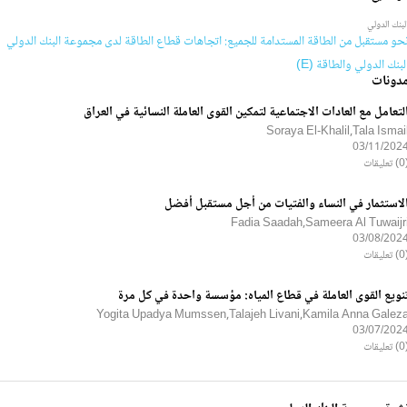
لبنك الدولي
حو مستقبل من الطاقة المستدامة للجميع: اتجاهات قطاع الطاقة لدى مجموعة البنك الدولي
لبنك الدولي والطاقة (E)
دونات
لتعامل مع العادات الاجتماعية لتمكين القوى العاملة النسائية في العراق
Soraya El-Khalil,Tala Ismai
03/11/202
ليقات
لاستثمار في النساء والفتيات من أجل مستقبل أفضل
Fadia Saadah,Sameera Al Tuwaijr
03/08/202
ليقات
نويع القوى العاملة في قطاع المياه: مؤسسة واحدة في كل مرة
Yogita Upadya Mumssen,Talajeh Livani,Kamila Anna Galez
03/07/202
ليقات