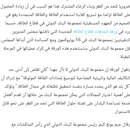
روريا للحد من الفقر وبناء الرخاء المشترك. هذا هو السبب في أن زيادة الحصول
لى الطاقة تزامنا مع تسريع كفاءة استخدام الطاقة والطاقة المتجددة يقع في
لصميم من الجهود المستقبلية لمجموعة البنك الدولي في قطاع الطاقة، حسبما
رد في
ورقة اتجاهات قطاع الطاقة
الجديدة التي ناقشها مجلس المديرين
التنفيذيين بمجموعة البنك في 16 يوليو/تموز. ومع المساندة التي أبداها المجلس،
إن مجموعة البنك الدولي ستستخدم هذه الورقة في إثراء عملياتها في المرحلة
لمقبلة.
تقول الورقة إن مجموعة البنك الدولي لا تأل جهدا "لكي تقلص إلى أدنى حد
لتكاليف المالية والبيئية المصاحبة لتوسيع إمدادات الطاقة الموثوقة" مع إدراك أن
كل بلد هو الذي يحدد مساره بنفسه لتحقيق تطلعاته في مجال الطاقة." وتؤكد
لى أهمية اختيار المجالات التي يمكن لمجموعة البنك من خلالها أن تقدم أفضل
دمة لمساعدة البلدان على تعبئة حلول الطاقة التي تحد من الفقر على نحو قابل
لاستمرار.
قال جيم يونغ كيم، رئيس مجموعة البنك الدولي الذي رأس المناقشات مع