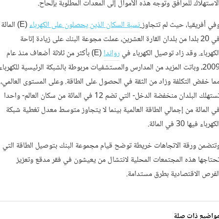
لاستهلاك للمرافق وتوجه هذه الأموال إلى المعدات المطلوبة بإلحاح.
في أفريقيا، حيث لم تتجاوز
نسبة السكان الذين يحصلون على الكهرباء
(E) المائة
في 20 بلدا من بلدان القارة العشرين، عملت مجوعة البنك على زيادة إتاحة
لكهرباء. وقد زاد توصيل الكهرباء في
رواندا
(E) بأكثر من ثلاثة أضعاف منذ عام
2009، وباتت المزيد من المدارس والمستشفيات مربوطة بالشبكة الرئيسية للكهرباء
ما خفض التكلفة وزاد من الثقة في الحصول على الطاقة. وعلى المستوى العالمي،
تستهلك البلدان منخفضة الدخل- التي تضم 12 في المائة من سكان العالم- واحدا
ي المائة من إجمالي الطاقة العالمية بينما لا يتجاوز متوسط معدل تغطية شبكة
لكهرباء فيها 30 في المائة.
تتضمن ورقة الاتجاهات خريطة توضح قيام مجموعة البنك بتوصيل الطاقة التي
حتاجها هذه المجتمعات المحلية لانتشال من يعيشون في فقر مدقع وتعزيز
لفرص الاقتصادية بطرق مستدامة.
واضيع ذات صلة