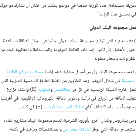
طريقة مستدامة. هذه الورقة تضعنا في موضع يمكننا من خلال أن نشارك مع دولنا
ي تحقيق هذه الرؤية."
مل مجموعة البنك الدولي
هدف الجهود التي تبذلها مجموعة البنك الدولي حاليا في مجال الطاقة لمساعدة
لدول الأعضاء إلى تأمين إمدادات الطاقة الموثوقة والمستدامة والمطلوبة للحد من
لفقر وذلك بأسعار معقولة.
قدمت مجموعة البنك رؤوس أموال مبدئيا لدعم إقامة
محطات لتركيز الطاقة
لشمسية
في شمال أفريقيا، ومد الملايين من أنظمة الطاقة الشمسية المنزلية التي
عمل خارج الشبكة الرئيسية في كل من
بنغلاديش
و
منغوليا
، (E) وإنشاء مزارع
توليد الطاقة من الرياح في تركيا، وتطوير الطاقة الكهرومائية الإقليمية في أفريقيا
جنوب آسيا، واستكشاف آفاق
الطاقة الحرارية الأرضية
(E) في كينيا.
في بيلاروس وبلدان أخرى بأوروبا الشرقية، تدعم مجموعة البنك مشاريع كفاءة
ستخدام الطاقة التي توفر
التدفئة للمدارس
والمستشفيات وترّشد في تكلفة