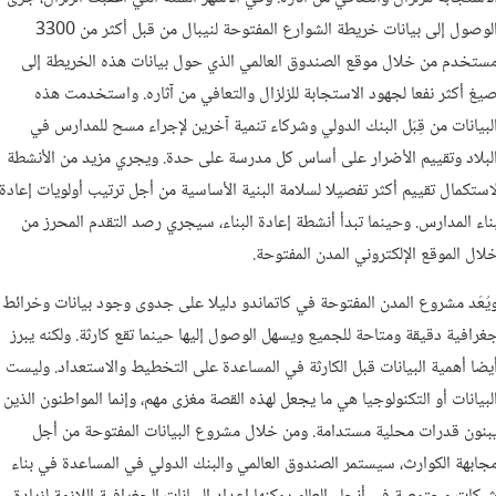
الوصول إلى بيانات خريطة الشوارع المفتوحة لنيبال من قبل أكثر من 3300
ستخدم من خلال موقع الصندوق العالمي الذي حول بيانات هذه الخريطة إلى
يغ أكثر نفعا لجهود الاستجابة للزلزال والتعافي من آثاره. واستخدمت هذه
لبيانات من قِبَل البنك الدولي وشركاء تنمية آخرين لإجراء مسح للمدارس في
لبلاد وتقييم الأضرار على أساس كل مدرسة على حدة. ويجري مزيد من الأنشطة
استكمال تقييم أكثر تفصيلا لسلامة البنية الأساسية من أجل ترتيب أولويات إعادة
ناء المدارس. وحينما تبدأ أنشطة إعادة البناء، سيجري رصد التقدم المحرز من
لال الموقع الإلكتروني المدن المفتوحة.
يُعَد مشروع المدن المفتوحة في كاتماندو دليلا على جدوى وجود بيانات وخرائط
غرافية دقيقة ومتاحة للجميع ويسهل الوصول إليها حينما تقع كارثة. ولكنه يبرز
يضا أهمية البيانات قبل الكارثة في المساعدة على التخطيط والاستعداد. وليست
لبيانات أو التكنولوجيا هي ما يجعل لهذه القصة مغزى مهم، وإنما المواطنون الذين
بنون قدرات محلية مستدامة. ومن خلال مشروع البيانات المفتوحة من أجل
جابهة الكوارث، سيستمر الصندوق العالمي والبنك الدولي في المساعدة في بناء