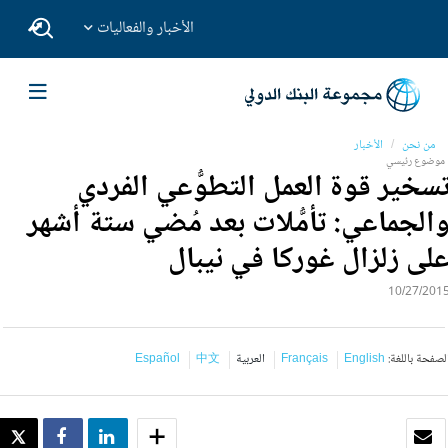
الأخبار والفعاليات
من نحن
الأخبار
موضوع رئيسي
سخير قوة العمل التطوُّعي الفردي
الجماعي: تأمُّلات بعد مُضي ستة أشهر
لى زلزال غوركا في نيبال
10/27/201
لصفحة باللغة:
English
Français
العربية
中文
Español
بريد الكتروني
SHARE
SHARE
WEET