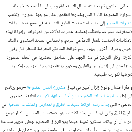
لمجاني المفتوح تم تحديثه طوال الاستجابة، وسرعان ما أصبحت خريطة
لشوارع المفتوحة الأداة التي يختارها القائمون على مواجهة الطوارئ. وتذهب
قديرات الخبراء
إلى أنه لو استخدمت الطرق التقليدية في جمع هذه البيانات
استغرقت سنوات، ولتطلَّب إعدادها عشرات الآلاف من الدولارات. وإدراكا لهذه
لإمكانيات الجديدة للعمل التطوُّعي الفردي والجماعي، يساند الصندوق والبنك
لدولي وشركاء آخرون جهود رسم خرائط المناطق المعرضة للخطر قبل وقوع
لكارثة. وكان التركيز في هذا الجهد على المناطق الحضرية في أنحاء المعمورة،
منها مدن في إندونيسيا والفلبين وملاوي وبنغلاديش، وذلك بسبب إمكانية
عرضها لكوارث طبيعية.
حفَّز احتمال وقوع زلزال كبير في نيبال
مشروع المدن المفتوحة
–وهو برنامج
ي إطار
مبادرة البيانات المفتوحة من أجل مجابهة الكوارث
التابعة للصندوق
لعالمي - التي
بدأت رسم خرائط لشبكات الطرق والمدارس
والمنشآت الصحية
في
عام 2012. وكان الهدف من هذه الأنشطة هو الاستعداد والحد من الكوارث، مع
دراك أن أي بيانات ستكون ثمينة حينما يقع الزلزال المحتوم. وعلى طريق مساندة
ذه الجهود عن بُعد، بدأ طلاب متطوعون في جامعة جورج واشنطن في واشنطن