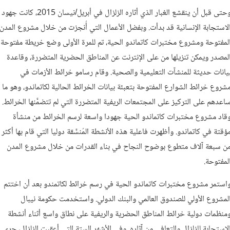
وحتى قبل أن ينقشع الغبار الذي أثاره الزلزال في أبريل/نيسان 2015، كانت جهود
لاستجابة الإنسانية قد بدأت. وبفضل الأعمال التي أُنجزت من خلال مشروع المدن
لمفتوحة ومشروع مختبرات كاتماندو الحية، تم للمرة الأولى وضع خريطة مفتوحة
لمصدر ويمكن تنزيلها من على الإنترنت عن المناطق الحضرية المتضررة، وقاعدة
يانات حديثة للمنشآت التعليمية والصحية. وقام رسامو خرائط الأزمات في
شروع خرائط الشوارع المفتوحة بتعبئة بيانات الخرائط الحالية لكاتماندو، وهو ما
اعدهم على التركيز على المجتمعات الريفية المتضررة التي لم تتضمَّنها الخرائط.
قاد مشروع مختبرات كاتماندو الحية جهودا واسعة لرسم الخرائط من منشأة
ؤقتة في كاتماندو. وأظهرت فاعلية هذه الأنشطة المُنسَّقة دوليا التي قام بها أكثر
ن سبعة آلاف متطوع بوضوح النجاح في بناء القدرات من خلال مشروع المدن
لمفتوحة.
استمر مشروع مختبرات كاتماندو الحية في رسم خرائط لكاتمندو بعد أن اختتم
لمشروع الأولي للصندوق العالمي والبنك الدولي. واستخدمت حكومة نيبال
منظمات دولية خرائط المناطق الحضرية والريفية على نطاق واسع أثناء أنشطة
لاستجابة للزلزال والتعافي من آثاره. وفي الأشهر الستة التي أعقبت الزلزال، جرى