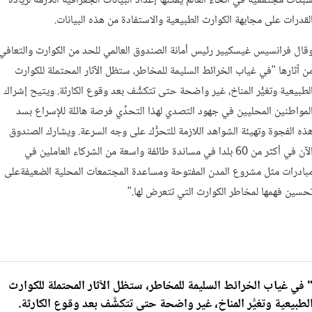
بكات مجتمعية في أنحاء العالم يمكنها إعداد البيانات الجغرافية اللازمة لزيادة
لقدرات على مجابهة الكوارث الطبيعية والاستفادة من هذه البيانات.
قال فرانسيس غيسكيير رئيس أمانة الصندوق العالمي للحد من الكوارث والتعافي
ن آثارها "في غياب الخرائط السليمة للمخاطر، ستظل الآثار المحتملة للكوارث
لطبيعية وتغيُّر المناخ، غير واضحة حتى تتكشَّف بعد وقوع الكارثة. ويتيح إشراك
لمواطنين المحليين في جهود التصدي لهذا التحدِّي فرصة هائلة للإسراع بسد
ذه الفجوة وتهيئة الشواهد اللازمة للتحرُّك على وجه السرعة. ويشارك الصندوق
الآن في أكثر من 60 بلدا في مساندة طائفة واسعة من الشركاء العاملين في
بادرات مثل مشروع المدن المفتوحة ومساعدة المجتمعات المحلية الضعيفةعلى
حسين فهمها لمخاطر الكوارث التي تتعرض لها."
 في غياب الخرائط السليمة للمخاطر، ستظل الآثار المحتملة للكوارث
لطبيعية وتغيُّر المناخ، غير واضحة حتى تتكشَّف بعد وقوع الكارثة.