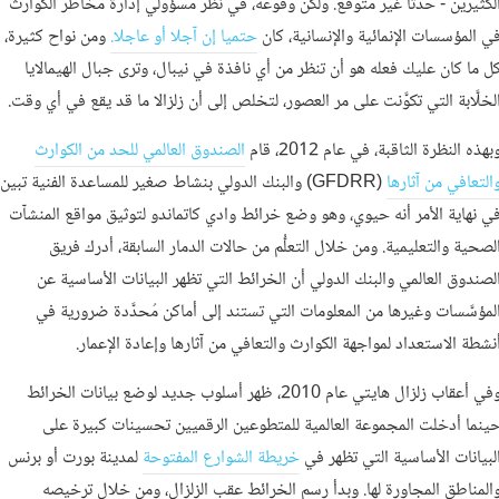
لكثيرين - حدثا غير متوقع. ولكن وقوعه، في نظر مسؤولي إدارة مخاطر الكوارث
ي المؤسسات الإنمائية والإنسانية، كان
حتميا إن آجلا أو عاجلا.
ومن نواح كثيرة،
ل ما كان عليك فعله هو أن تنظر من أي نافذة في نيبال، وترى جبال الهيمالايا
لخلَّابة التي تكوَّنت على مر العصور، لتخلص إلى أن زلزالا ما قد يقع في أي وقت.
بهذه النظرة الثاقبة، في عام 2012، قام
الصندوق العالمي للحد من الكوارث
التعافي من آثارها
(GFDRR) والبنك الدولي بنشاط صغير للمساعدة الفنية تبين
ي نهاية الأمر أنه حيوي، وهو وضع خرائط وادي كاتماندو لتوثيق مواقع المنشآت
لصحية والتعليمية. ومن خلال التعلُّم من حالات الدمار السابقة، أدرك فريق
لصندوق العالمي والبنك الدولي أن الخرائط التي تظهر البيانات الأساسية عن
لمؤسَّسات وغيرها من المعلومات التي تستند إلى أماكن مُحدَّدة ضرورية في
نشطة الاستعداد لمواجهة الكوارث والتعافي من آثارها وإعادة الإعمار.
وفي أعقاب زلزال هايتي عام 2010، ظهر أسلوب جديد لوضع بيانات الخرائط
ينما أدخلت المجموعة العالمية للمتطوعين الرقميين تحسينات كبيرة على
لبيانات الأساسية التي تظهر في
خريطة الشوارع المفتوحة
لمدينة بورت أو برنس
المناطق المجاورة لها. وبدأ رسم الخرائط عقب الزلزال، ومن خلال ترخيصه