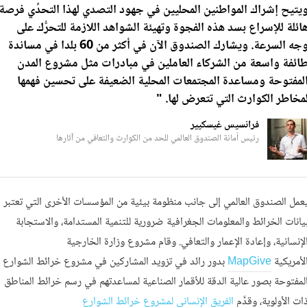
يتيح إشراك المواطنين المحليين في جهود التصدي لهذا التحدِّي فرصة
ائلة للإسراع بسد هذه الفجوة وتهيئة الشواهد اللازمة للتحرُّك على
وجه السرعة. ويشارك الصندوق الآن في أكثر من 60 بلدا في مساندة
ائفة واسعة من الشركاء العاملين في مبادرات مثل مشروع المدن
لمفتوحة ومساعدة المجتمعات المحلية الضعيفة على تحسين فهمها
مخاطر الكوارث التي تتعرض لها. "
فرانسيس غيسكيير
رئيس أمانة الصندوق العالمي للحد من الكوارث والتعافي من آثارها
عمل الصندوق العالمي إلى جانب منظومة بيئية من المؤسسات الأخرى التي تعتبر
يانات الخرائط والمعلومات الجغرافية ضرورية للتنمية المستدامة، والاستجابة
لإنسانية، وإعادة الإعمار والتعافي. وقام مشروع وزارة الخارجية
لأمريكية
MapGive
بدور رائد في تزويد المشاركين في مشروع خرائط الشوارع
لمفتوحة بصور عالية الدقة للأقمار الصناعية لمساعدتهم في رسم خرائط المناطق
ات الأولوية، وقدَّم
الفريق الإنساني لمشروع خرائط الشوارع