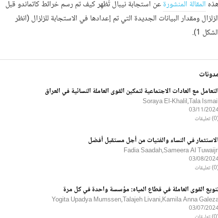
ذه
المقالة المنشورة
عن استجابة نيبال تُظهِر كيف تم رسم خرائط كاتماندو قبل
لزلزال ومقدار البيانات الجديدة التي تم إعدادها في الاستجابة للزلزال (انظر
لشكل 1).
دونات
لتعامل مع العادات الاجتماعية لتمكين القوى العاملة النسائية في العراق
Soraya El-Khalil,Tala Ismai
03/11/202
ليقات
لاستثمار في النساء والفتيات من أجل مستقبل أفضل
Fadia Saadah,Sameera Al Tuwaijr
03/08/202
ليقات
نويع القوى العاملة في قطاع المياه: مؤسسة واحدة في كل مرة
Yogita Upadya Mumssen,Talajeh Livani,Kamila Anna Galez
03/07/202
ليقات