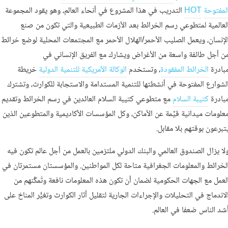
لمفتوحة
HOT
التدريب في هذا المشروع في أنحاء العالم، وهو يقود المجموعة
لعالمية لمتطوعي رسم الخرائط بعد الأزمات الطبيعية والتي تكون من صنع
لإنسان، ويعمل الصليب الأحمر/الهلال الأحمر مع المجتمعات المحلية لوضع خرائط
ن أجل طائفة واسعة من الأغراض ويشارك مع الفريق الإنساني في
بادرة
الخرائط المفقودة
، وتستخدم
الوكالة الأمريكية للتنمية الدولية
خريطة
لشوارع المفتوحة في أنشطتها للتنمية المستدامة والاستجابة للكوارث، وتشترك
بادرة
كتيبة السلام
مع متطوعي كتيبة السلام العائدين في رسم الخرائط وتقديم
علومات ميدانية قيِّمة عن الأماكن، وكل المؤسسات الأكاديمية والمتطوعين الذين
تبرعون بوقتهم بلا مقابل.
لا يزال الصندوق العالمي والبنك الدولي ملتزمين بالعمل من أجل عالم تكون فيه
لخرائط والمعلومات الجغرافية متاحة لكل المواطنين. والمؤسستان مستمرتان في
لعمل مع الجهات الحكومية لضمان أن تكون هذه المعلومات نافعة وتُمكِّنهم من
لاندماج في التحليلات والإجراءات الجارية لتقليل آثار الكوارث وتغيُّر المناخ على
شد الناس ضعفا في العالم.