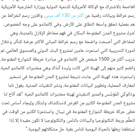
لعاصمة بالاشتراك مع الوكالة الأمريكية للتنمية الدولية ووزارة الخارجية الأمريكية
سم خرائط وبيانات رقمية عن
أكثر من 130 ألف مبنى
. واقترن رسم الخرائط عن
عد بعملية تحقق واسعة النطاق على الأرض. وفي كاتماندو على وجه الخصوص،
شرك مشروع المدن المفتوحة السكان في فهم مخاطر الزلازل بالمدينة، وهي
لمخاطر التي أصبحت واضحة مع رسم خرائط المباني الأكثر عرضة للتأثر. وخلال
لدورة التدريبية التي استمرت عامين لمشروع البنك الدولي والصندوق العالمي، تم
تدريب أكثر من 1500 شخص في كاتماندو في مبادرة خريطة الشوارع المفتوحة،
انضم كثير منهم إلى الهيئة التي كانت وليدة آنذاك وهي مختبرات كاتماندو الحية.
استمرت هذه الهيئة التي جاءت نتيجة لمشروع المدن المفتوحة في تسخير
لمعارف المحلية، وتطوير البيانات المفتوحة، ونشر التقنيات المدنية. يقول ناما
وذاثوكي المُؤسِّس والمدير التنفيذي لهيئة مختبرات كاتماندو الحية "لقد أتاح لنا
شروع المدن المفتوحة الكثير من الفرص لاستكشاف وابتكار وإيجاد أساس لحث
طى حركة خريطة الشوارع المفتوحة في نيبال. واستثمرنا الكثير من الوقت في
لتعلُّم، وربط التكنولوجيا والبيانات بالناس. والتكنولوجيا لا تكون مفيدة إلا إذا
ستطعنا ربطها بالحياة اليومية للناس بغية حل مشكلاتهم اليومية."