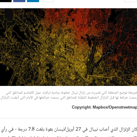
ريطة توضح المنطقة التي تضررت من زلزال نيبال خطوط رمادية تركزت حول كاتماندو للمناطق التي
سمت خرائط لها قبل الزلزال الخطوط المُلوَّنة للمناطق التي رسمت خرائطها في الأيام التي أعقبت الزلزال.
Copyright: Mapbox/Openstreetma
كان الزلزال الذي أصاب نيبال في 27 أبريل/نيسان بقوة بلغت 7.8 درجة - في رأي