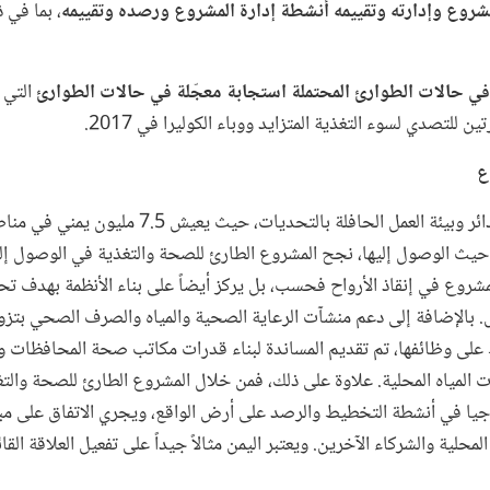
روع وإدارته وتقييمه أنشطة إدارة المشروع ورصده وتقييمه
، بما في 
 في حالات الطوارئ المحتملة استجابة معجّلة في حالات الطوارئ
التي ت
ن للتصدي لسوء التغذية المتزايد ووباء الكوليرا في 2017.
ع
على الرغم من الصراع الدائر وبيئة العمل الحافلة بالتحديات
ث الوصول إليها، نجح المشروع الطارئ للصحة والتغذية في الوصول إلى
مشروع في إنقاذ الأرواح فحسب، بل يركز أيضاً على بناء الأنظمة بهدف تحق
ل. بالإضافة إلى دعم منشآت الرعاية الصحية والمياه والصرف الصحي بتزو
 على وظائفها، تم تقديم المساندة لبناء قدرات مكاتب صحة المحافظات وا
لمياه المحلية. علاوة على ذلك، فمن خلال المشروع الطارئ للصحة وال
لوجيا في أنشطة التخطيط والرصد على أرض الواقع، ويجري الاتفاق على 
لية والشركاء الآخرين. ويعتبر اليمن مثالاً جيداً على تفعيل العلاقة القائ