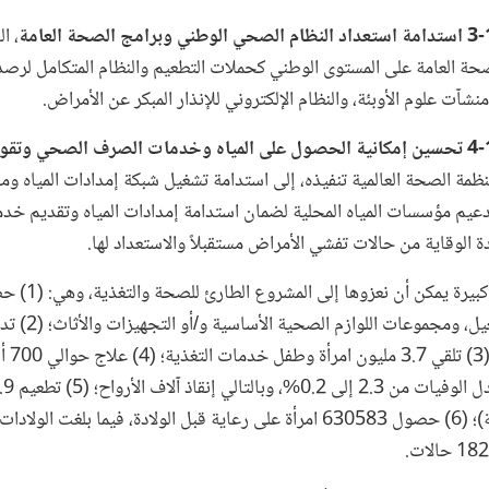
، ا
الصحة العامة على المستوى الوطني كحملات التطعيم والنظام المتكامل لرصد
آت علوم الأوبئة، والنظام الإلكتروني للإنذار المبكر عن الأمراض.
ظمة الصحة العالمية تنفيذه، إلى استدامة تشغيل شبكة إمدادات المياه و
يم مؤسسات المياه المحلية لضمان استدامة إمدادات المياه وتقديم خ
 الوقاية من حالات تفشي الأمراض مستقبلاً والاستعداد لها.
عامل في
ملايين دون سن الخامسة)؛ (6) حصول 630583 امرأة على رعاية قبل الولادة، فيم