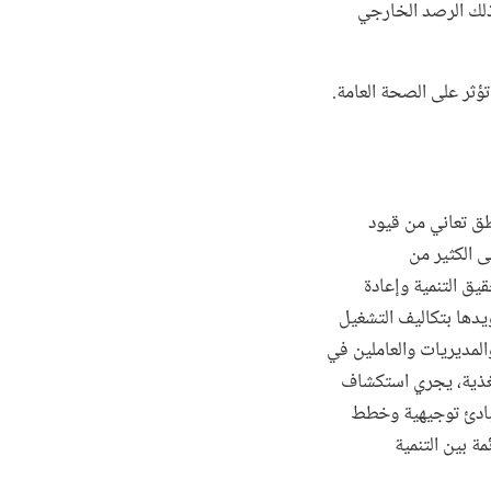
ذلك الرصد الخارجي
ؤثر على الصحة العامة.
، حيث يعيش 7.5 مليون يمني في مناطق تعاني من قيود
 الكثير من
يق التنمية وإعادة
يدها بتكاليف التشغيل
لمديريات والعاملين في
تغذية، يجري استكشاف
مبادئ توجيهية وخطط
مة بين التنمية