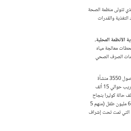
لذي تتولى منظمة الصحة
 التغذية والقدرات
،
محطات معالجة مياه
دمات الصرف الصحي
حتى الآن، تحققت نتائج كبيرة يمكن أن نعزوها إلى المشروع الطارئ للصحة والتغذية، وهي: (1) حصول 3550 منشأة
صحية على تكاليف التشغيل، ومجموعات اللوازم الصحية الأساسية و/أو التجهيزات والأثاث؛ (2) تدريب حوالي 15 ألف
 قطاع الصحة؛ (3) تلقي 3.7 مليون امرأة وطفل خدمات التغذية؛ (4) علاج حوالي 700 ألف حالة كوليرا بنجاح
مما أدى إلى انخفاض معدل الوفيات من 2.3 إلى 0.2%، وبالتالي إنقاذ آلاف الأرواح؛ (5) تطعيم 6.9 مليون طفل (منهم 5
ا بلغت الولادات التي تمت تحت إشراف