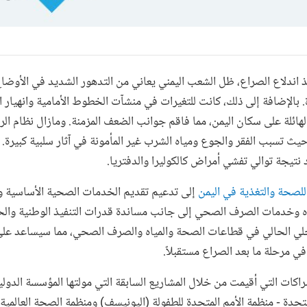
 اندلاع الصراع، ظل الشعب اليمني يعاني من التدهور الشديد في الأوضا
ة. بالإضافة إلى ذلك، كانت للتغيرات في منشآت الخطوط الأمامية وانهيار 
 الهائلة على سكان اليمن، مما فاقم جوانب الضعف المزمنة. ومازال نظام ا
 حيث تسبب الفقر والجوع ومياه الشرب غير المأمونة في آثار سلبية كبيرة. 
 نتيجة توالي تفشي أمراض كالكوليرا والدفتريا.
للصحة والتغذية في اليمن
إلى تدعيم تقديم الخدمات الصحية الأساسية و
اه وخدمات الصرف الصحي إلى جانب مساندة قدرات التنفيذ الوطنية والح
محلي الحالي في قطاعات الصحة والمياه والصرف الصحي، مما سيساعد عل
في مرحلة ما بعد الصراع مستقبلاً.
اكات التي أقيمت من خلال المشاريع السابقة التي مولتها المؤسسة الدولية 
متحدة - منظمة الأمم المتحدة للطفولة (اليونيسف) ومنظمة الصحة العالمية