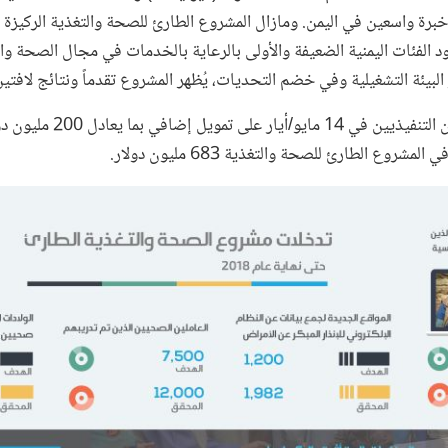
رة واسعين في اليمن. ومازال المشروع الطارئ للصحة والتغذية الركيزة 
ود الفئات اليمنية الضعيفة والأولى بالرعاية بالخدمات في مجال الصحة وا
يئة التشغيلية وفي خضم التحديات، يُظهر المشروع تقدماً ونتائج لافتين 
وبموافقة مجلس المديرين التنفيذيين ف
شروع الطارئ للصحة والتغذية 683 مليون دولار.