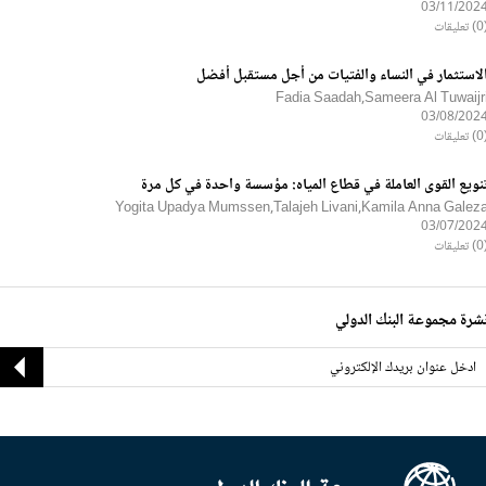
03/11/202
ليقات
لاستثمار في النساء والفتيات من أجل مستقبل أفضل
Fadia Saadah,Sameera Al Tuwaijr
03/08/202
ليقات
نويع القوى العاملة في قطاع المياه: مؤسسة واحدة في كل مرة
Yogita Upadya Mumssen,Talajeh Livani,Kamila Anna Galez
03/07/202
ليقات
شرة مجموعة البنك الدولي