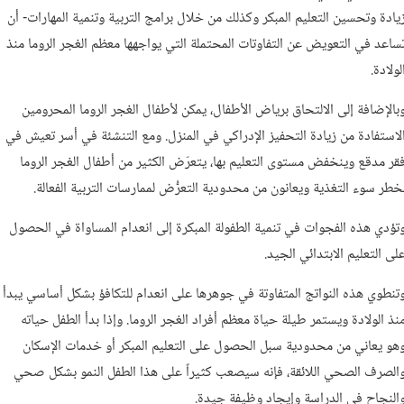
يادة وتحسين التعليم المبكر وكذلك من خلال برامج التربية وتنمية المهارات- أن
ساعد في التعويض عن التفاوتات المحتملة التي يواجهها معظم الغجر الروما منذ
لولادة.
بالإضافة إلى الالتحاق برياض الأطفال، يمكن لأطفال الغجر الروما المحرومين
لاستفادة من زيادة التحفيز الإدراكي في المنزل. ومع التنشئة في أسر تعيش في
قر مدقع وينخفض مستوى التعليم بها، يتعرّض الكثير من أطفال الغجر الروما
خطر سوء التغذية ويعانون من محدودية التعرُّض لممارسات التربية الفعالة.
تؤدي هذه الفجوات في تنمية الطفولة المبكرة إلى انعدام المساواة في الحصول
لى التعليم الابتدائي الجيد.
تنطوي هذه النواتج المتفاوتة في جوهرها على انعدام للتكافؤ بشكل أساسي يبدأ
نذ الولادة ويستمر طيلة حياة معظم أفراد الغجر الروما. وإذا بدأ الطفل حياته
هو يعاني من محدودية سبل الحصول على التعليم المبكر أو خدمات الإسكان
الصرف الصحي اللائقة، فإنه سيصعب كثيراً على هذا الطفل النمو بشكل صحي
النجاح في الدراسة وإيجاد وظيفة جيدة.