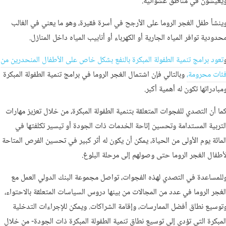
يعيشون في مناطق عشوائية.
ينشأ طفل الغجر الروما على الأرجح في أسرة فقيرة، وهو ما يعني في الغالب
حدودية توافر المياه الجارية أو الكهرباء أو أنابيب المياه داخل المنازل.
تعود برامج تنمية الطفولة المبكرة بالنفع بشكل خاص على الأطفال المنحدرين من
ئات محرومة،
وبالتالي فإن اشتمال الغجر الروما في برامج تنمية الطفولة المبكرة
مبادراتها تكون له أهمية أكبر.
ما أن التصدي للفجوات المتعلقة بتنمية الطفولة المبكرة، من خلال تعزيز مهارات
لتربية المستدامة وتحسين إتاحة الخدمات ذات الجودة أو تيسير تكلفتها في
لمائة يوم الأولى من الحياة، يمكن أن يكون له أثر كبير في تحسين الفرص المتاحة
أطفال الغجر الروما حتى وصولهم إلى مرحلة البلوغ.
للمساعدة في التصدي لهذه الفجوات، تواصل مجموعة البنك الدولي العمل مع
لغجر الروما في عدد من المجالات من بينها دروس السياسات المتعلقة بالاحتواء،
توسيع نطاق أفضل الممارسات، وإقامة الشراكات. ويمكن للإجراءات التدخلية
لمبكرة التي تؤدي إلى توسيع نطاق تنمية الطفولة المبكرة ذات الجودة- من خلال