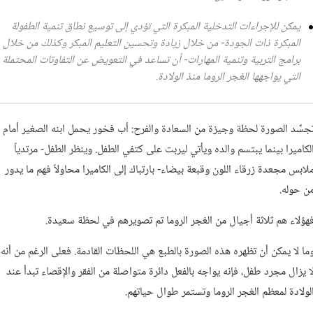
يمكن للإجراءات التدخلية المبكرة التي تؤدي إلى توسيع نطاق تنمية الطفولة
المبكرة ذات الجودة- من خلال زيادة وتحسين التعليم المبكر وكذلك من خلال
برامج التربية وتنمية المهارات- أن تساعد في التعويض عن التفاوتات المحتملة
التي يواجهها الغجر الروما منذ الولادة.
جسِّد الصورة لحظة وجيزة من السعادة والفرح: أب فخور يحمل ابنه الصغير أمام
لكاميرا بينما يبتسم والده ويأتي ليربت على كتفي الطفل. وينظر الطفل- مرتدياً
لابس مجعدة زرقاء اللون وقبعة بيضاء- بارتباك إلى الكاميرا محاولاً فهم ما يدور
ن حوله.
هؤلاء هم ثلاثة أجيال من الغجر الروما تم تصويرهم في لحظة سعيدة.
ما لا يمكن أن تظهره هذه الصورة بالطبع هي اللحظات القادمة. فعلى الرغم من أنه
ا يزال مجرد طفل، فإنه يواجه بالفعل دائرة متواصلة من الفقر والإقصاء تبدأ عند
لولادة لمعظم الغجر الروما وتستمر طوال حياتهم.