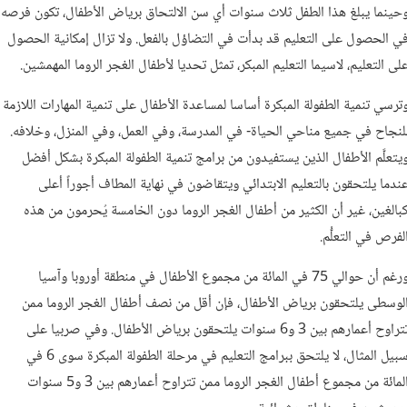
حينما يبلغ هذا الطفل ثلاث سنوات أي سن الالتحاق برياض الأطفال، تكون فرصه
ي الحصول على التعليم قد بدأت في التضاؤل بالفعل. ولا تزال إمكانية الحصول
لى التعليم، لاسيما التعليم المبكر، تمثل تحديا لأطفال الغجر الروما المهمشين.
ترسي تنمية الطفولة المبكرة أساسا لمساعدة الأطفال على تنمية المهارات اللازمة
لنجاح في جميع مناحي الحياة- في المدرسة، وفي العمل، وفي المنزل، وخلافه.
يتعلَّم الأطفال الذين يستفيدون من برامج تنمية الطفولة المبكرة بشكل أفضل
ندما يلتحقون بالتعليم الابتدائي ويتقاضون في نهاية المطاف أجوراً أعلى
بالغين، غير أن الكثير من أطفال الغجر الروما دون الخامسة يُحرمون من هذه
لفرص في التعلُّم.
ورغم أن حوالي 75 في المائة من مجموع الأطفال في منطقة أوروبا وآسيا
لوسطى يلتحقون برياض الأطفال، فإن أقل من نصف أطفال الغجر الروما ممن
تتراوح أعمارهم بين 3 و6 سنوات يلتحقون برياض الأطفال. وفي صربيا على
سبيل المثال، لا يلتحق ببرامج التعليم في مرحلة الطفولة المبكرة سوى 6 في
المائة من مجموع أطفال الغجر الروما ممن تتراوح أعمارهم بين 3 و5 سنوات