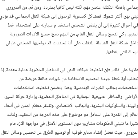
ماعي باهظة التكلفة عنصر مهم، لكنه ليس كافيا بمفرده. ومن ثم، من الضروري
بني نهج أكثر شمولا. فمشاكل كصعوبة الوصول إلى شبكة النقل الجماعي قد تؤدي
ي أحوال كثيرة إلى أن يفضل الشخص استخدام سيارته على استخدام خط
لمترو. وكي تنجح وسائل النقل العام، من المهم دمج جميع الأدوات الضرورية
اخل شبكة النقل الشاملة للتغلب على أية تحديات قد يواجهها الشخص طوال
لرحلة التي يقطعها.
لاوة على ذلك، فإن تخطيط شبكات النقل في المناطق الحضرية عملية معقدة. إذ
تطلب أية خطة جيدة التصميم الاستفادة من خبرات طائفة عريضة من
لتخصصات، بجانب الخبرات الهندسية. وهذا يتضمن تخطيط استخدامات
لأراضي، والمناظر الطبيعية الجمالية في المناطق الحضرية، وإدارة حركة السير،
البيئة، والسلوكيات البشرية، والجانب الاقتصادي. وتفتقر معظم المدن في أنحاء
لعالم إلى القدرة على التعامل مع موضوع على هذه الدرجة من التعقيد، ولذلك
ثيرا ما تتبني الحكومات مشاريع دون المستوى الأمثل في مواجهة الازدحام
لمروري، حيث تفضل إنشاء معابر فوقية أو توسيع الطرق عن تحسين وسائل النقل