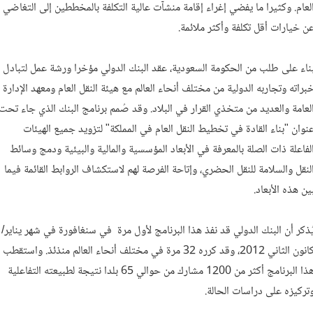
لعام. وكثيرا ما يفضي إغراء إقامة منشآت عالية التكلفة بالمخططين إلى التغاضي
ن خيارات أقل تكلفة وأكثر ملائمة.
ناء على طلب من الحكومة السعودية، عقد البنك الدولي مؤخرا ورشة عمل لتبادل
براته وتجاربه الدولية من مختلف أنحاء العالم مع هيئة النقل العام ومعهد الإدارة
لعامة والعديد من متخذي القرار في البلاد. وقد صُمم برنامج البنك الذي جاء تحت
نوان "بناء القادة في تخطيط النقل العام في المملكة" لتزويد جميع الهيئات
لفاعلة ذات الصلة بالمعرفة في الأبعاد المؤسسية والمالية والبيئية ودمج وسائط
لنقل والسلامة للنقل الحضري، وإتاحة الفرصة لهم لاستكشاف الروابط القائمة فيما
ين هذه الأبعاد.
ُذكر أن البنك الدولي قد نفذ هذا البرنامج لأول مرة في سنغافورة في شهر يناير/
كانون الثاني 2012، وقد كرره 32 مرة في مختلف أنحاء العالم منذئذ. واستقطب
هذا البرنامج أكثر من 1200 مشارك من حوالي 65 بلدا نتيجة لطبيعته التفاعلية
تركيزه على دراسات الحالة.