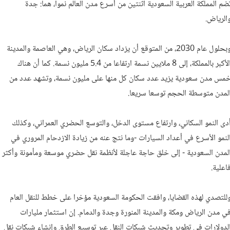
ضم المملكة العربية السعودية اثنتين من أسرع مدن العالم نموا، هما: جدة
الرياض.
وبحلول عام 2030، من المتوقع أن يزداد سكان الرياض، وهي العاصمة والمدينة
الأكبر بالمملكة، إلى 8 ملايين نسمة ارتفاعا من 5.4 مليون نسمة. كما أن هناك
مس مدن سعودية يزيد عدد سكان كل منها على مليون نسمة، وتشهد عدد من
لمدن متوسطة الحجم توسعا سريعا.
دى النمو السكاني، وارتفاع مستوى الدخل، والتوسع الحضري العمراني، وكذلك
لنمو الأسرع في أعداد السيارات -وما نتج عنه من زيادة الازدحام المروري في
لمدن السعودية - إلى خلق حاجة عاجلة لأنظمة نقل حضري موسعة ومأمونة وأكثر
اعلية.
للتصدي لهذه القضايا، وافقت الحكومة السعودية مؤخرا على خطط للنقل العام
ي مدن الرياض ومكة والمدينة المنورة وجدة والدمام. إن استثمار مليارات
لدولارات في تطوير وتحديث شبكات النقل عبر توسيع الطرق وإنشاء شبكات نقل