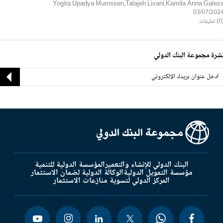
Yogita Upadya Mumssen,Talajeh Livani,Kamila Anna Galez
03/07/202
ليقات
شرة مجموعة البنك الدولي
البنك الدولي للإنشاء والتعمير
المؤسسة الدولية للتنمية
مؤسسة التمويل الدولية
الوكالة الدولية لضمان الاستثمار
المركز الدولي لتسوية منازعات الاستثمار