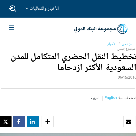
الأخبار والفعاليات
من نحن
الأخبار
موضوع رئيسي
خطيط النقل الحضري المتكامل للمدن
لسعودية الأكثر ازدحاما
06/15/201
لصفحة باللغة:
English
العربية
بريد الكتروني
SHARE
SHARE
WEET