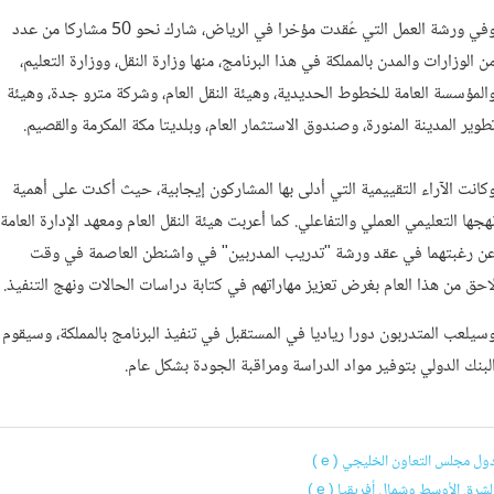
وفي ورشة العمل التي عُقدت مؤخرا في الرياض، شارك نحو 50 مشاركا من عدد
ن الوزارات والمدن بالمملكة في هذا البرنامج، منها وزارة النقل، ووزارة التعليم،
المؤسسة العامة للخطوط الحديدية، وهيئة النقل العام، وشركة مترو جدة، وهيئة
طوير المدينة المنورة، وصندوق الاستثمار العام، وبلديتا مكة المكرمة والقصيم.
كانت الآراء التقييمية التي أدلى بها المشاركون إيجابية، حيث أكدت على أهمية
هجها التعليمي العملي والتفاعلي. كما أعربت هيئة النقل العام ومعهد الإدارة العامة
ن رغبتهما في عقد ورشة "تدريب المدربين" في واشنطن العاصمة في وقت
احق من هذا العام بغرض تعزيز مهاراتهم في كتابة دراسات الحالات ونهج التنفيذ.
سيلعب المتدربون دورا رياديا في المستقبل في تنفيذ البرنامج بالمملكة، وسيقوم
لبنك الدولي بتوفير مواد الدراسة ومراقبة الجودة بشكل عام.
ول مجلس التعاون الخليجي ( e )
لشرق الأوسط وشمال أفريقيا ( e )