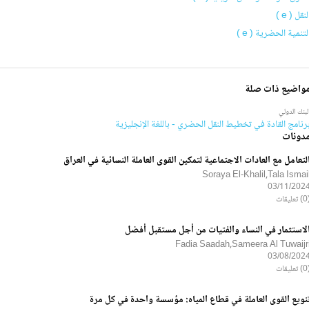
لنقل ( e )
لتنمية الحضرية ( e )
واضيع ذات صلة
لبنك الدولي
رنامج القادة في تخطيط النقل الحضري - باللغة الإنجليزية
دونات
لتعامل مع العادات الاجتماعية لتمكين القوى العاملة النسائية في العراق
Soraya El-Khalil,Tala Ismai
03/11/202
ليقات
لاستثمار في النساء والفتيات من أجل مستقبل أفضل
Fadia Saadah,Sameera Al Tuwaijr
03/08/202
ليقات
نويع القوى العاملة في قطاع المياه: مؤسسة واحدة في كل مرة