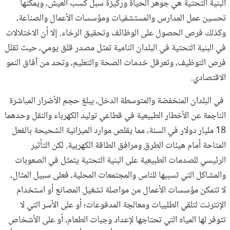
البنية التحتية هي جوهر الحياة وركيزة سبل كسب العيش، ويمكنها
تحسين عمل المدارس والمستشفيات ومؤسسات الأعمال والصناعة،
وكذلك فرص الحصول على الوظائف وتحقيق الرخاء. إلا أن الاختلالات
في البنية التحتية في البلدان النامية تمثل مصدر قلق يومي، حيث تقلل
فرص التوظيف، وتعرقل خدمات الصحة والتعليم، وتحد من آفاق النمو
الاقتصادي.
في البلدان المنخفضة والمتوسطة الدخل، يبلغ حجم الأضرار المباشرة
الناجمة عن الأخطار الطبيعية في قطاعي توليد الكهرباء والنقل وحدهما
18 مليار دولار في السنة، مما يقلص موارد الميزانية الشحيحة بالفعل
المتاحة أمام هيئات الطرق ومرافق الطاقة الكهربية. لكن التأثير
الرئيسي للصدمات الطبيعية على البنية التحتية يتمثل في الصعوبات
والمشاكل التي تسببها للناس والمجتمعات المحلية، فعلى سبيل المثال،
لا تتمكن مؤسسات الأعمال من مواصلة تشغيل المصانع أو استخدام
الإنترنت لتلقي الطلبيات ومعالجة المدفوعات؛ أو على الأسر التي لا
تتوفر لها المياه التي تحتاجها لإعداد وجبات الطعام، أو على الأشخاص