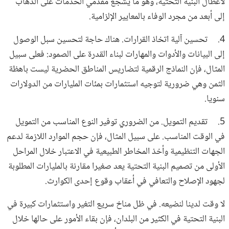
لأعطال البنية التحتية، وهو ما يُشجِّع مقدِّمي الخدمات على الذهاب
إلى أبعد من مجرد الوفاء بالمعايير الإلزامية.
4. تحسين آلية اتخاذ القرارات. هناك حاجة لتحسين سبل الوصول
إلى البيانات والأدوات والمهارات لبناء القدرة على الصمود: فعلى سبيل
المثال، فإن النماذج الرقمية لتضاريس المناطق الحضرية ليست باهظة
الثمن وهي ضرورية لتوجيه استثمارات بمئات المليارات من الدولارات
سنويا.
5. تقديم التمويل. من الضروري توفير النوع المناسب من التمويل
في الوقت المناسب. على سبيل المثال، فإن حجم الموارد اللازمة لدعم
الجهات التنظيمية وأخذ المخاطر الطبيعية في الاعتبار خلال المراحل
الأولى من تصميم البنية التحتية يعد صغيرا مقارنة بالمليارات المطلوبة
لجهود الإصلاح والتعافي في أعقاب وقوع إحدى الكوارث.
لا وقت لدينا لنضيعه. في ظل مناخ سريع التغير واستثمارات كبيرة في
البنية التحتية في الكثير من البلدان، فإن بقاء الأمور على حالها خلال