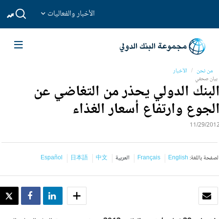
الأخبار والفعاليات
من نحن
الأخبار
بيان صحفي
لبنك الدولي يحذر من التغاضي عن
لجوع وارتفاع أسعار الغذاء
11/29/201
لصفحة باللغة:
English
Français
العربية
中文
日本語
Español
بريد الكتروني
SHARE
SHARE
WEET