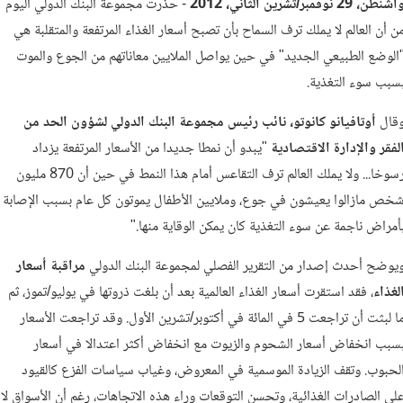
شنطن، 29 نوفمبر/تشرين الثاني، 2012
- حذرت مجموعة البنك الدولي اليوم
ن أن العالم لا يملك ترف السماح بأن تصبح أسعار الغذاء المرتفعة والمتقلبة هي
الوضع الطبيعي الجديد" في حين يواصل الملايين معاناتهم من الجوع والموت
سبب سوء التغذية.
قال
أوتافيانو
كانوتو،
نائب
رئيس
مجموعة البنك الدولي لشؤون
الحد من
لفقر
والإدارة
الاقتصادية
"يبدو أن نمطا جديدا من الأسعار المرتفعة يزداد
رسوخا... ولا يملك العالم ترف التقاعس أمام هذا النمط في حين أن 870 مليون
خص مازالوا يعيشون في جوع، وملايين الأطفال يموتون كل عام بسبب الإصابة
أمراض ناجمة عن سوء التغذية كان يمكن الوقاية منها."
يوضح أحدث إصدار من التقرير الفصلي لمجموعة البنك الدولي
مراقبة
أسعار
لغذاء
، فقد استقرت أسعار الغذاء العالمية بعد أن بلغت ذروتها في يوليو/تموز، ثم
ما لبثت أن تراجعت 5 في المائة في أكتوبر/تشرين الأول. وقد تراجعت الأسعار
سبب انخفاض أسعار الشحوم والزيوت مع انخفاض أكثر اعتدالا في أسعار
لحبوب. وتقف الزيادة الموسمية في المعروض، وغياب سياسات الفزع كالقيود
لى الصادرات الغذائية، وتحسن التوقعات وراء هذه الاتجاهات، رغم أن الأسواق لا