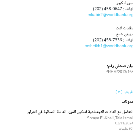
بروك كبير
هاتف : 0647-458 (202)
mkabir2@worldbank.or
طلبات البث
هرين شيخ
هاتف : 7336-458 (202)
msheikh1@worldbank.or
يان صحفي رقم:
2013/168/PRE
فريقيا ( e )
دونات
لتعامل مع العادات الاجتماعية لتمكين القوى العاملة النسائية في العراق
Soraya El-Khalil,Tala Ismai
03/11/202
ليقات