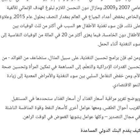
عامي 2007 و2009، ومازال دون التحسن اللازم لبلوغ الهدف الإنمائي للألفية
والخاص بخفض أعداد الجياع في العالم بمقدار النصف بحلول عام 2015. وعل
لى ذلك، فإن سوء تغذية الأطفال هو السبب في أكثر من ثلث الوفيات بين
الأطفال دون الخامسة، فيما يعزى أكثر من 20 في المائة من الوفيات النفاسية إلى
وء التغذية أثناء الحمل.
من ثم، فإن برامج تحسين التغذية، على سبيل المثال، ستضاعف من الفوائد - من
حسين القدرات الإدراكية والتعلّم، إلى المساهمة في تمكين المرأة وتحسين صحة
لأم، ومن خفض التفاعل السلبي بين سوء التغذية والأمراض المعدية إلى زيادة
لنمو الاقتصادي.
يوضح تقرير مراقبة أسعار الغذاء أن أسعار الغذاء ستحددها في المستقبل
لقريب أحوال الطقس، ومعها عوامل أخرى كأسعار النفط وقوة المنافسة الناشئة
ي مجال التصدير – وكلها عوامل يشوبها الغموض في الوقت الراهن.
يف يقدم البنك الدولي المساعدة