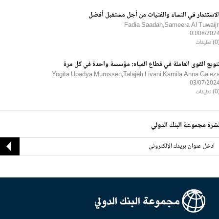
لاستثمار في النساء والفتيات من أجل مستقبل أفضل
Fadia Saadah,Sameera Al Tuwaijr
03/08/202
ليقات
نويع القوى العاملة في قطاع المياه: مؤسسة واحدة في كل مرة
Yogita Upadya Mumssen,Talajeh Livani,Kamila Anna Galez
03/07/202
ليقات
شرة مجموعة البنك الدولي