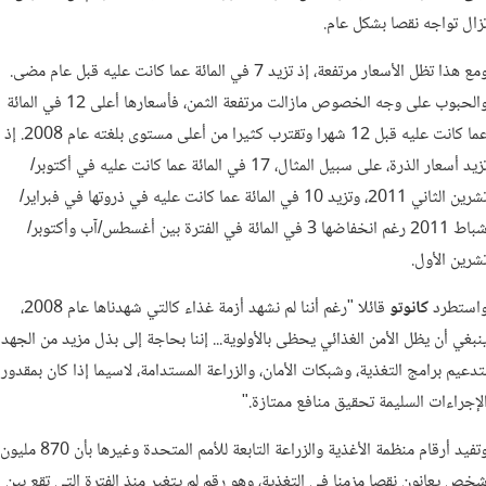
زال تواجه نقصا بشكل عام.
ومع هذا تظل الأسعار مرتفعة، إذ تزيد 7 في المائة عما كانت عليه قبل عام مضى.
والحبوب على وجه الخصوص مازالت مرتفعة الثمن، فأسعارها أعلى 12 في المائة
عما كانت عليه قبل 12 شهرا وتقترب كثيرا من أعلى مستوى بلغته عام 2008. إذ
تزيد أسعار الذرة، على سبيل المثال، 17 في المائة عما كانت عليه في أكتوبر/
تشرين الثاني 2011، وتزيد 10 في المائة عما كانت عليه في ذروتها في فبراير/
شباط 2011 رغم انخفاضها 3 في المائة في الفترة بين أغسطس/آب وأكتوبر/
شرين الأول.
استطرد
كانوتو
قائلا "رغم أننا لم نشهد أزمة غذاء كالتي شهدناها عام 2008،
نبغي أن يظل الأمن الغذائي يحظى بالأولوية... إننا بحاجة إلى بذل مزيد من الجهد
تدعيم برامج التغذية، وشبكات الأمان، والزراعة المستدامة، لاسيما إذا كان بمقدور
لإجراءات السليمة تحقيق منافع ممتازة."
وتفيد أرقام منظمة الأغذية والزراعة التابعة للأمم المتحدة وغيرها بأن 870 مليون
خص يعانون نقصا مزمنا في التغذية، وهو رقم لم يتغير منذ الفترة التي تقع بين