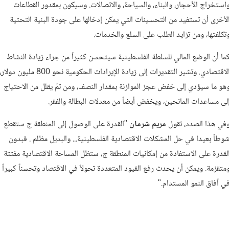
استخراج الأحجار، والبناء، والسياحة، والاتصالات. وسيكون بمقدور القطاعات
لأخرى أن تستفيد من التحسينات التي يمكن إدخالها على جودة البنية التحتية
تكلفتها، ومن تزايد الطلب على السلع والخدمات.
ما أن الوضع المالي للسلطة الفلسطينية سيتحسن كثيراً من جراء زيادة النشاط
الاقتصادي. وتشير التقديرات إلى زيادة الإيرادات الحكومية نحو 800 مليون دولار
هو ما سيؤدي إلى خفض عجز الموازنة بمقدار النصف، ومن ثمّ يقلل من الاحتياج
لى مساعدات المانحين، ويخفض أيضاً من معدلات البطالة والفقر.
في هذا الصدد، تقول
مريم شرمان
"القدرة على الوصول إلى المنطقة ج ستقطع
وطاً بعيدا في حل المشكلات الاقتصادية الفلسطينية... والبديل مظلم . فبدون
لقدرة على الاستفادة من إمكانيات المنطقة ج، ستظل المساحة الاقتصادية مفتتة
متقزمة. ويمكن أن يحدث رفع القيود المتعددة تحولاً في الاقتصاد وتحسناً كبيراً
ي آفاق النمو المستدام."