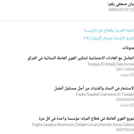
يان صحفي رقم:
2013/123/MN
لضفة الغربية وقطاع غزة الرئيسية
لشرق الأوسط وشمال أفريقيا ( e )
دونات
لتعامل مع العادات الاجتماعية لتمكين القوى العاملة النسائية في العراق
Soraya El-Khalil,Tala Ismai
03/11/202
ليقات
لاستثمار في النساء والفتيات من أجل مستقبل أفضل
Fadia Saadah,Sameera Al Tuwaijr
03/08/202
ليقات
نويع القوى العاملة في قطاع المياه: مؤسسة واحدة في كل مرة
Yogita Upadya Mumssen,Talajeh Livani,Kamila Anna Galez
03/07/202