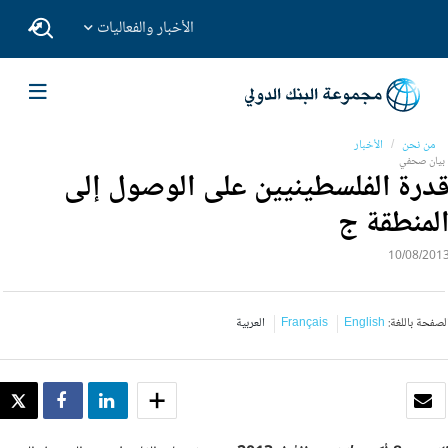
الأخبار والفعاليات
من نحن
الأخبار
بيان صحفي
درة الفلسطينيين على الوصول إلى
لمنطقة ج
10/08/201
لصفحة باللغة:
English
Français
العربية
بريد الكتروني
SHARE
SHARE
WEET