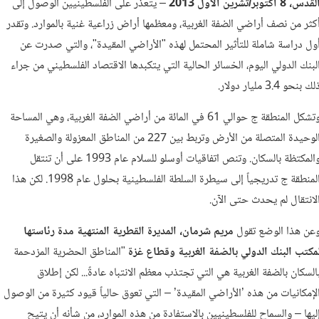
قدس، 8 أكتوبر/تشرين الأول 2013
– يتعذر على الفلسطينيين الوصول إلى
كثر من نصف أراضي الضفة الغربية، ومعظمها أراض زراعية غنية بالموارد. وتقدر
ول دراسة شاملة للتأثير المحتمل لهذه "الأراضي المقيدة"، والتي صدرت عن
لبنك الدولي اليوم، الخسائر الحالية التي يتكبدها الاقتصاد الفلسطيني من جراء
لك بنحو 3.4 مليار دولار.
وتشكل المنطقة ج حوالي 61 في المائة من أراضي الضفة الغربية، وهي المساحة
الوحيدة المتصلة من الأرض وتربط بين 227 من المناطق المعزولة والصغيرة
والمكتظة بالسكان. وتنص اتفاقيات أوسلو للسلام عام 1993 على أن تنتقل
المنطقة ج تدريجياً إلى سيطرة السلطة الفلسطينية بحلول عام 1998. لكن هذا
لانتقال لم يحدث حتى الآن.
عن هذا الوضع تقول
مريم شرمان، المديرة القطرية المنتهية مدة رئاستها
مكتب البنك الدولي بالضفة الغربية وقطاع غزة
"المناطق الحضرية المزدحمة
السكان بالضفة الغربية هي التي تجتذب معظم الانتباه عادةً... لكن إطلاق
لإمكانيات من هذه ’الأراضي المقيدة’ – التي تعوق حالياً قيود كثيرة من الوصول
ليها – والسماح للفلسطينيين بالاستفادة من هذه الموارد، من شأنه أن يتيح