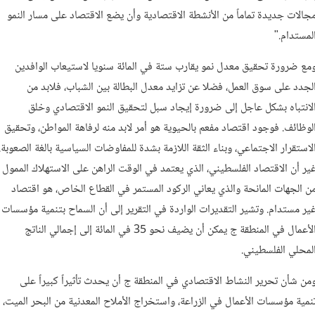
جالات جديدة تماماً من الأنشطة الاقتصادية وأن يضع الاقتصاد على مسار النمو
لمستدام."
مع ضرورة تحقيق معدل نمو يقارب ستة في المائة سنويا لاستيعاب الوافدين
لجدد على سوق العمل، فضلا عن تزايد معدل البطالة بين الشباب، فلابد من
لانتباه بشكل عاجل إلى ضرورة إيجاد سبل لتحقيق النمو الاقتصادي وخلق
لوظائف. فوجود اقتصاد مفعم بالحيوية هو أمر لابد منه لرفاهة المواطن، وتحقيق
لاستقرار الاجتماعي، وبناء الثقة اللازمة بشدة للمفاوضات السياسية بالغة الصعوبة.
ير أن الاقتصاد الفلسطيني، الذي يعتمد في الوقت الراهن على الاستهلاك الممول
ن الجهات المانحة والذي يعاني الركود المستمر في القطاع الخاص، هو اقتصاد
ير مستدام. وتشير التقديرات الواردة في التقرير إلى أن السماح بتنمية مؤسسات
الأعمال في المنطقة ج يمكن أن يضيف نحو 35 في المائة إلى إجمالي الناتج
لمحلي الفلسطيني.
من شأن تحرير النشاط الاقتصادي في المنطقة ج أن يحدث تأثيراً كبيراً على
نمية مؤسسات الأعمال في الزراعة، واستخراج الأملاح المعدنية من البحر الميت،